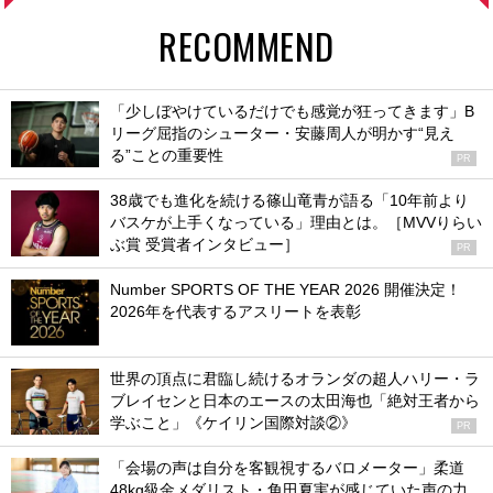
RECOMMEND
「少しぼやけているだけでも感覚が狂ってきます」B
リーグ屈指のシューター・安藤周人が明かす“見え
る”ことの重要性
PR
38歳でも進化を続ける篠山竜青が語る「10年前より
バスケが上手くなっている」理由とは。［MVVりらい
ぶ賞 受賞者インタビュー］
PR
Number SPORTS OF THE YEAR 2026 開催決定！
2026年を代表するアスリートを表彰
世界の頂点に君臨し続けるオランダの超人ハリー・ラ
ブレイセンと日本のエースの太田海也「絶対王者から
学ぶこと」《ケイリン国際対談②》
PR
「会場の声は自分を客観視するバロメーター」柔道
48kg級金メダリスト・角田夏実が感じていた声の力