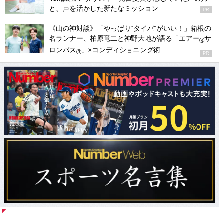
と、声を活かした新たなミッション
PR
《山の神対談》「やっぱり“タイパ”がいい！」箱根の
名ランナー、柏原竜二と神野大地が語る「エアー
サ
®
ロンパス
」×コンディショニング術
®
PR