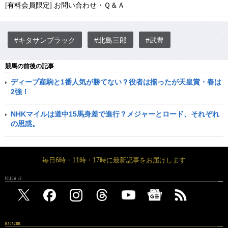
[有料会員限定] お問い合わせ・Ｑ＆Ａ
#キタサンブラック
#北島三郎
#武豊
競馬の前後の記事
ディープ産駒と1番人気が勝てない？役者は揃ったが天皇賞・春は
2強！
NHKマイルは道中15馬身差で進行？メジャーとロード、それぞれ
の思惑。
毎日6時・11時・17時に最新記事をお届けします
FOLLOW US
MAGAZINE