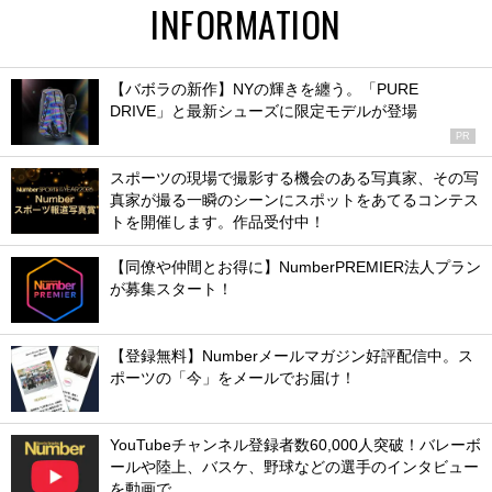
INFORMATION
【バボラの新作】NYの輝きを纏う。「PURE
DRIVE」と最新シューズに限定モデルが登場
PR
スポーツの現場で撮影する機会のある写真家、その写
真家が撮る一瞬のシーンにスポットをあてるコンテス
トを開催します。作品受付中！
【同僚や仲間とお得に】NumberPREMIER法人プラン
が募集スタート！
【登録無料】Numberメールマガジン好評配信中。ス
ポーツの「今」をメールでお届け！
YouTubeチャンネル登録者数60,000人突破！バレーボ
ールや陸上、バスケ、野球などの選手のインタビュー
を動画で