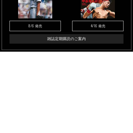
8/6
4/16
発売
発売
雑誌定期購読のご案内