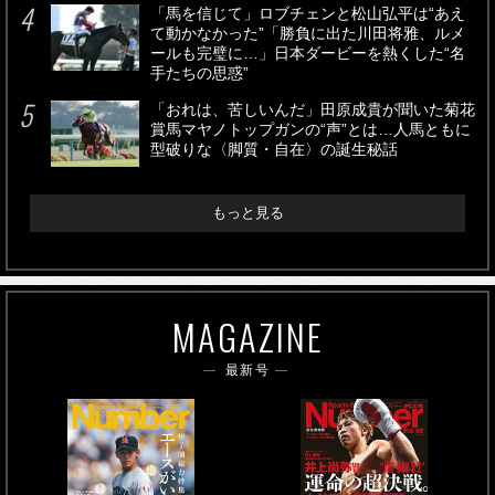
「馬を信じて」ロブチェンと松山弘平は“あえ
て動かなかった”「勝負に出た川田将雅、ルメ
ールも完璧に…」日本ダービーを熱くした“名
手たちの思惑”
「おれは、苦しいんだ」田原成貴が聞いた菊花
賞馬マヤノトップガンの“声”とは…人馬ともに
型破りな〈脚質・自在〉の誕生秘話
もっと見る
MAGAZINE
最新号