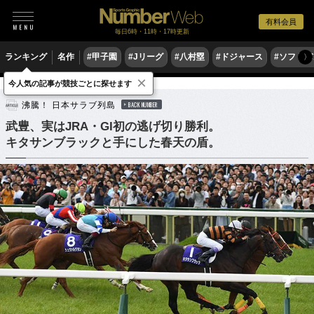
有料会員
毎日6時・11時・17時更新
ランキング
名作
#甲子園
#Jリーグ
#八村塁
#ドジャース
#ソフトバ
〉
×
今人気の記事が競技ごとに探せます
競馬
沸騰！ 日本サラブ列島
BACK NUMBER
武豊、実はJRA・GI初の逃げ切り勝利。
キタサンブラックと手にした春天の盾。