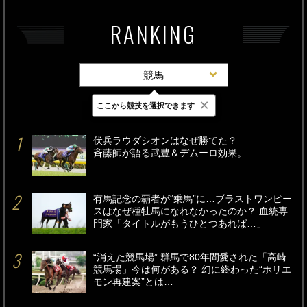
RANKING
競馬
×
ここから競技を選択できます
最新
24時間
週間
伏兵ラウダシオンはなぜ勝てた？
斉藤師が語る武豊＆デムーロ効果。
有馬記念の覇者が“乗馬”に…ブラストワンピー
スはなぜ種牡馬になれなかったのか？ 血統専
門家「タイトルがもうひとつあれば…」
“消えた競馬場” 群馬で80年間愛された「高崎
競馬場」今は何がある？ 幻に終わった“ホリエ
モン再建案”とは…