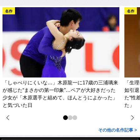
名作
名作
「しゃべりにくいな…」木原龍一に17歳の三浦璃来
「生理
が感じた“まさかの第一印象”…ペアが大好きだった
如引退
少女が「木原選手と組めて、ほんとうによかった」
た“性
と気づいた日
た」
その他の名作記事 >