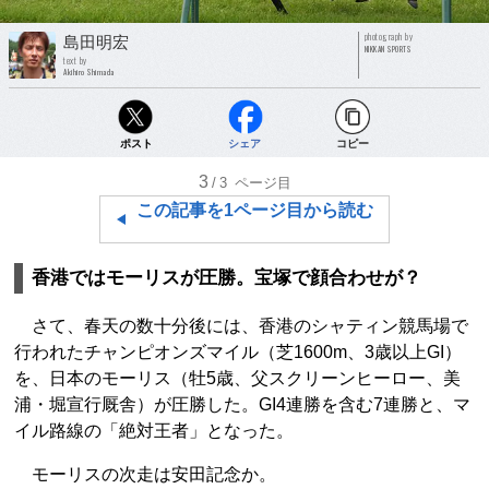
photograph by
島田明宏
NIKKAN SPORTS
text by
Akihiro Shimada
ポスト
シェア
コピー
3
/3
ページ目
この記事を1ページ目から読む
香港ではモーリスが圧勝。宝塚で顔合わせが？
さて、春天の数十分後には、香港のシャティン競馬場で
行われたチャンピオンズマイル（芝1600m、3歳以上GI）
を、日本のモーリス（牡5歳、父スクリーンヒーロー、美
浦・堀宣行厩舎）が圧勝した。GI4連勝を含む7連勝と、マ
イル路線の「絶対王者」となった。
モーリスの次走は安田記念か。