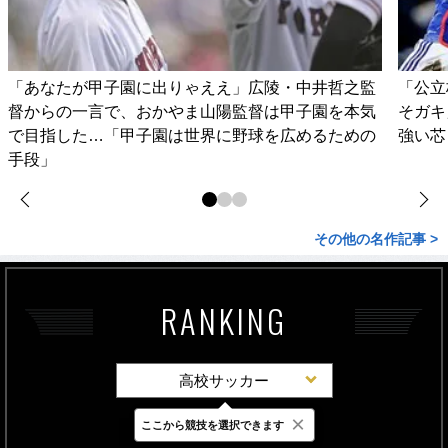
「あなたが甲子園に出りゃええ」広陵・中井哲之監
「公立
督からの一言で、おかやま山陽監督は甲子園を本気
そガキ
で目指した…「甲子園は世界に野球を広めるための
強い芯
手段」
その他の名作記事 >
RANKING
高校サッカー
×
ここから競技を選択できます
最新
24時間
週間