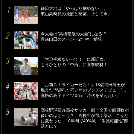
鎌田大地は「やっぱり掴めない」。
東山高時代の覚醒と葛藤、そして今。
今大会は“高橋壱晟の大会”になる!?
青森山田のスーパー2年生、覚醒。
「大迫半端ないって！」に新証言。
もうひとりの「中西」に直撃取材！
「お前ストライカーだろ！」18歳福田師王が
燃えた“怒声”と“同い年のブンデスデビュー”…
覚悟の高卒ドイツ直行「時代を変えたい」
高校野球部vs高校サッカー部「全国で部員数が
多いのはどっち？」高校生が選ぶ部活、こんな
に変わった「10年間で40%減…“消滅可能性”部
活とは？」