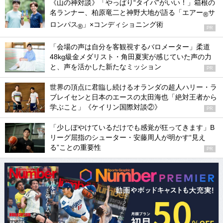
《山の神対談》「やっぱり“タイパ”がいい！」箱根の
名ランナー、柏原竜二と神野大地が語る「エアー
サ
®
ロンパス
」×コンディショニング術
®
PR
「会場の声は自分を客観視するバロメーター」柔道
48kg級金メダリスト・角田夏実が感じていた声の力
と、声を活かした新たなミッション
PR
世界の頂点に君臨し続けるオランダの超人ハリー・ラ
ブレイセンと日本のエースの太田海也「絶対王者から
学ぶこと」《ケイリン国際対談②》
PR
「少しぼやけているだけでも感覚が狂ってきます」B
リーグ屈指のシューター・安藤周人が明かす“見え
る”ことの重要性
PR