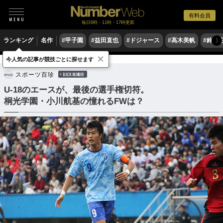
有料会員
毎日6時・11時・17時更新
ランキング
名作
#甲子園
#益田直也
#ドジャース
#高木美帆
#鈴木
〉
×
今人気の記事が競技ごとに探せます
サッカー
高校サッカー
スポーツ百珍
BACK NUMBER
U-18のエースが、最後の選手権切符。
桐光学園・小川航基の憧れるFWは？