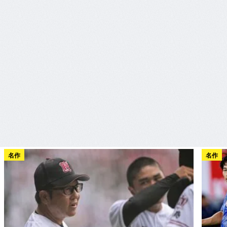
名作
名作