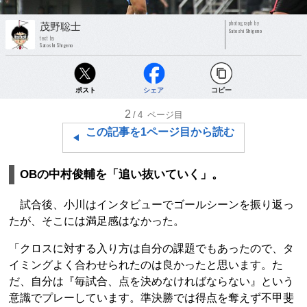
photograph by
茂野聡士
Satoshi Shigeno
text by
Satoshi Shigeno
ポスト
シェア
コピー
2
/4
ページ目
この記事を1ページ目から読む
OBの中村俊輔を「追い抜いていく」。
試合後、小川はインタビューでゴールシーンを振り返っ
たが、そこには満足感はなかった。
「クロスに対する入り方は自分の課題でもあったので、タ
イミングよく合わせられたのは良かったと思います。た
だ、自分は『毎試合、点を決めなければならない』という
意識でプレーしています。準決勝では得点を奪えず不甲斐