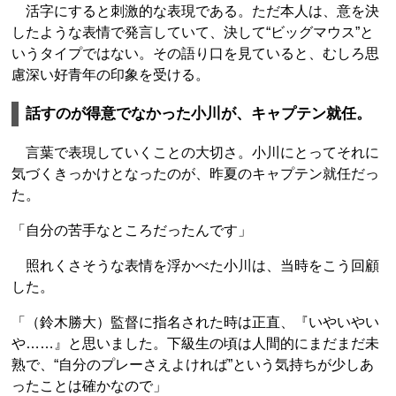
活字にすると刺激的な表現である。ただ本人は、意を決
したような表情で発言していて、決して“ビッグマウス”と
いうタイプではない。その語り口を見ていると、むしろ思
慮深い好青年の印象を受ける。
話すのが得意でなかった小川が、キャプテン就任。
言葉で表現していくことの大切さ。小川にとってそれに
気づくきっかけとなったのが、昨夏のキャプテン就任だっ
た。
「自分の苦手なところだったんです」
照れくさそうな表情を浮かべた小川は、当時をこう回顧
した。
「（鈴木勝大）監督に指名された時は正直、『いやいやい
や……』と思いました。下級生の頃は人間的にまだまだ未
熟で、“自分のプレーさえよければ”という気持ちが少しあ
ったことは確かなので」