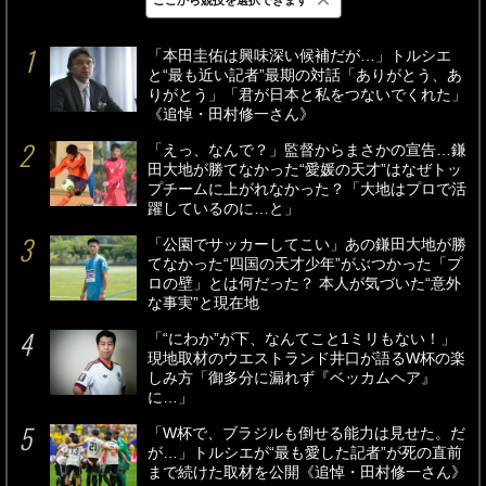
最新
24時間
週間
「本田圭佑は興味深い候補だが…」トルシエ
と“最も近い記者”最期の対話「ありがとう、あ
りがとう」「君が日本と私をつないでくれた」
《追悼・田村修一さん》
「えっ、なんで？」監督からまさかの宣告…鎌
田大地が勝てなかった“愛媛の天才”はなぜトッ
プチームに上がれなかった？「大地はプロで活
躍しているのに…と」
「公園でサッカーしてこい」あの鎌田大地が勝
てなかった“四国の天才少年”がぶつかった「プ
ロの壁」とは何だった？ 本人が気づいた“意外
な事実”と現在地
「“にわか”が下、なんてこと1ミリもない！」
現地取材のウエストランド井口が語るW杯の楽
しみ方「御多分に漏れず『ベッカムヘア』
に…」
「W杯で、ブラジルも倒せる能力は見せた。だ
が…」トルシエが“最も愛した記者”が死の直前
まで続けた取材を公開《追悼・田村修一さん》