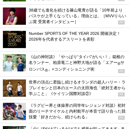
38歳でも進化を続ける篠山竜青が語る「10年前より
バスケが上手くなっている」理由とは。［MVVりらい
ぶ賞 受賞者インタビュー］
PR
Number SPORTS OF THE YEAR 2026 開催決定！
2026年を代表するアスリートを表彰
《山の神対談》「やっぱり“タイパ”がいい！」箱根の
名ランナー、柏原竜二と神野大地が語る「エアー
サ
®
ロンパス
」×コンディショニング術
®
PR
世界の頂点に君臨し続けるオランダの超人ハリー・ラ
ブレイセンと日本のエースの太田海也「絶対王者から
学ぶこと」《ケイリン国際対談②》
PR
《ラグビー界と体操界の同学年レジェンド対談》初対
面のリーチマイケルと内村航平が本音で語り合った競
技愛「好きだから、続けられる」
PR
「少しぼやけているだけでも感覚が狂ってきます」B