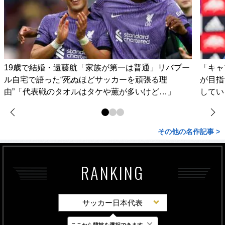
19歳で結婚・遠藤航「家族が第一は普通」リバプー
「キャ
ル自宅で語った“死ぬほどサッカーを頑張る理
が目指
由”「代表戦のタオルはタケや薫が多いけど…」
してい
その他の名作記事 >
RANKING
サッカー日本代表
×
ここから競技を選択できます