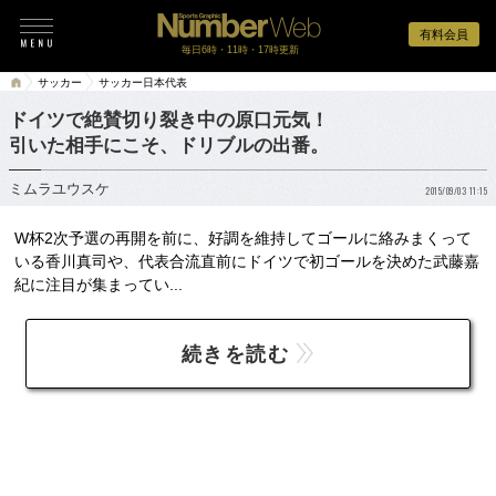
有料会員
毎日6時・11時・17時更新
サッカー
サッカー日本代表
ドイツで絶賛切り裂き中の原口元気！
引いた相手にこそ、ドリブルの出番。
ミムラユウスケ
2015/09/03 11:15
W杯2次予選の再開を前に、好調を維持してゴールに絡みまくって
いる香川真司や、代表合流直前にドイツで初ゴールを決めた武藤嘉
紀に注目が集まってい...
続きを読む