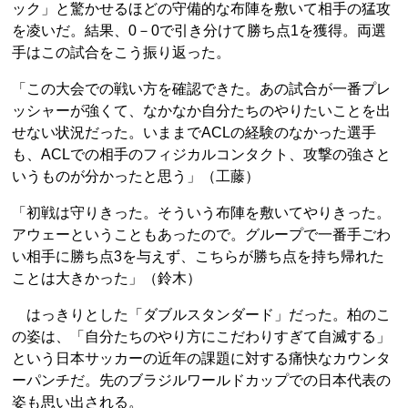
ック」と驚かせるほどの守備的な布陣を敷いて相手の猛攻
を凌いだ。結果、0－0で引き分けて勝ち点1を獲得。両選
手はこの試合をこう振り返った。
「この大会での戦い方を確認できた。あの試合が一番プレ
ッシャーが強くて、なかなか自分たちのやりたいことを出
せない状況だった。いままでACLの経験のなかった選手
も、ACLでの相手のフィジカルコンタクト、攻撃の強さと
いうものが分かったと思う」（工藤）
「初戦は守りきった。そういう布陣を敷いてやりきった。
アウェーということもあったので。グループで一番手ごわ
い相手に勝ち点3を与えず、こちらが勝ち点を持ち帰れた
ことは大きかった」（鈴木）
はっきりとした「ダブルスタンダード」だった。柏のこ
の姿は、「自分たちのやり方にこだわりすぎて自滅する」
という日本サッカーの近年の課題に対する痛快なカウンタ
ーパンチだ。先のブラジルワールドカップでの日本代表の
姿も思い出される。