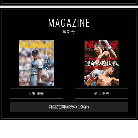
MAGAZINE
最新号
8/6
4/16
発売
発売
雑誌定期購読のご案内