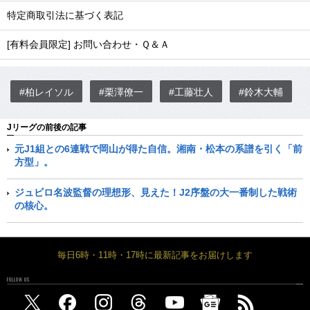
特定商取引法に基づく表記
[有料会員限定] お問い合わせ・Ｑ＆Ａ
#柏レイソル
#栗澤僚一
#工藤壮人
#鈴木大輔
Jリーグの前後の記事
元J1組との6連戦で岡山が得た自信。湘南・松本の系譜を引く「前
方型」。
ジュビロ名波監督の理想形、見えた！J2序盤の大一番制した戦術
の核心。
毎日6時・11時・17時に最新記事をお届けします
FOLLOW US