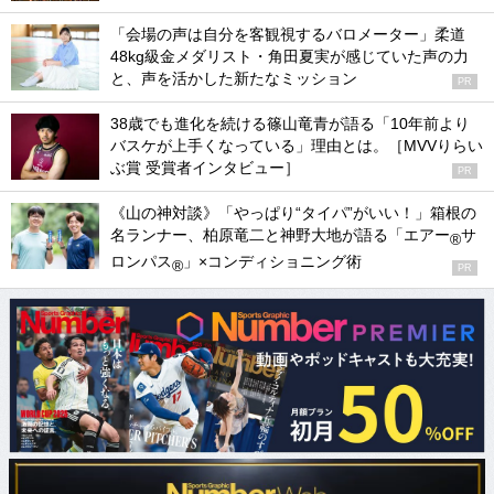
「会場の声は自分を客観視するバロメーター」柔道
48kg級金メダリスト・角田夏実が感じていた声の力
と、声を活かした新たなミッション
PR
38歳でも進化を続ける篠山竜青が語る「10年前より
バスケが上手くなっている」理由とは。［MVVりらい
ぶ賞 受賞者インタビュー］
PR
《山の神対談》「やっぱり“タイパ”がいい！」箱根の
名ランナー、柏原竜二と神野大地が語る「エアー
サ
®
ロンパス
」×コンディショニング術
®
PR