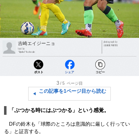
photograph by
吉崎エイジーニョ
J.LEAGUE PHOTOS
text by
“Eijinho”Yoshizaki
ポスト
シェア
コピー
3
/5
ページ目
この記事を1ページ目から読む
「ぶつかる時にはぶつかる」という感覚。
DFの鈴木も「球際のところは意識的に厳しく行ってい
る」と証言する。