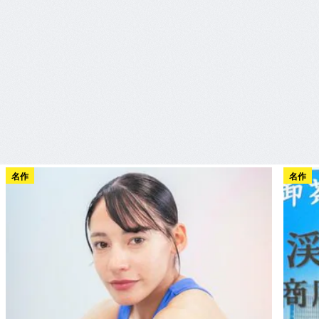
名作
名作