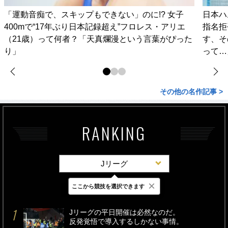
「運動音痴で、スキップもできない」のに!? 女子
日本ハ
400mで“17年ぶり日本記録超え”フロレス・アリエ
指名拒
（21歳）って何者？「天真爛漫という言葉がぴった
す、そ
り」
って…
その他の名作記事 >
RANKING
Jリーグ
×
ここから競技を選択できます
最新
24時間
週間
Jリーグの平日開催は必然なのだ。
反発覚悟で導入するしかない事情。