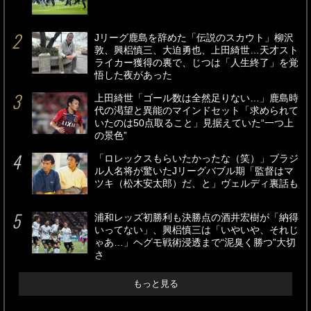
Jリーグ鹿島を辞めた「伝説のスカウト」柳沢
敦、興梠慎三、大迫勇也、上田綺世…天才スト
ライカー獲得の裏で、じつは「人生終了」を覚
悟した夜があった
上田綺世「ゴール数は全然足りない…」鹿島時
代の渇望と異能のマインドセット「求められて
いたのは50点取ること」見据えていた“一つ上
の景色”
「ロレックスもらいたかったな（笑）」ブラジ
ル人名将が驚いたJリーグバブル期「監督はマ
ツキ（松木安太郎）だ、と」ヴェルディ裏話も
浦和レッズ初勝利も決勝点の酒井宏樹が「納得
いってない」、興梠慎三は「いやいや、それじ
ゃあ…」ヘグモ戦術浸透まで“泥臭く勝つ”大切
さ
もっと見る