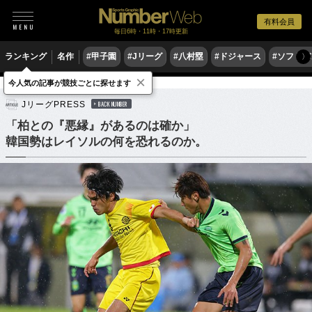
有料会員
毎日6時・11時・17時更新
ランキング
名作
#甲子園
#Jリーグ
#八村塁
#ドジャース
#ソフトバ
〉
×
今人気の記事が競技ごとに探せます
サッカー
Jリーグ
JリーグPRESS
BACK NUMBER
「柏との『悪縁』があるのは確か」
韓国勢はレイソルの何を恐れるのか。