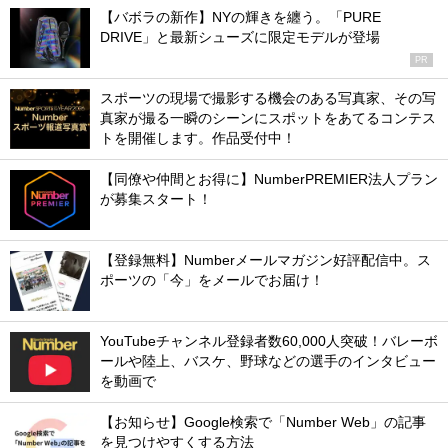
【バボラの新作】NYの輝きを纏う。「PURE
DRIVE」と最新シューズに限定モデルが登場
PR
スポーツの現場で撮影する機会のある写真家、その写
真家が撮る一瞬のシーンにスポットをあてるコンテス
トを開催します。作品受付中！
【同僚や仲間とお得に】NumberPREMIER法人プラン
が募集スタート！
【登録無料】Numberメールマガジン好評配信中。ス
ポーツの「今」をメールでお届け！
YouTubeチャンネル登録者数60,000人突破！バレーボ
ールや陸上、バスケ、野球などの選手のインタビュー
を動画で
【お知らせ】Google検索で「Number Web」の記事
を見つけやすくする方法