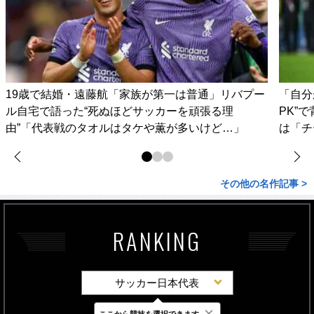
19歳で結婚・遠藤航「家族が第一は普通」リバプー
「自分
ル自宅で語った“死ぬほどサッカーを頑張る理
PK”
由”「代表戦のタオルはタケや薫が多いけど…」
は「チ
その他の名作記事 >
RANKING
サッカー日本代表
×
ここから競技を選択できます