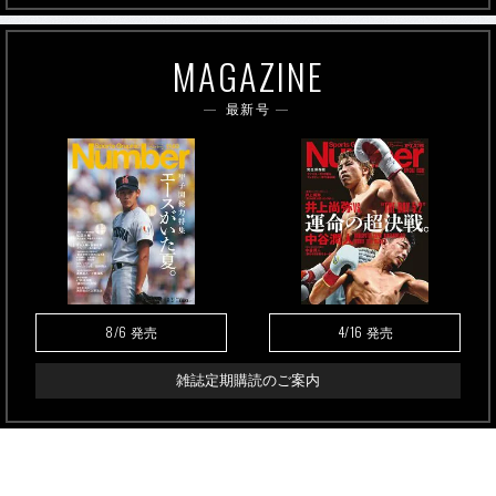
MAGAZINE
最新号
8/6
4/16
発売
発売
雑誌定期購読のご案内