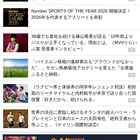
Number SPORTS OF THE YEAR 2026 開催決定！
2026年を代表するアスリートを表彰
38歳でも進化を続ける篠山竜青が語る「10年前より
バスケが上手くなっている」理由とは。［MVVりらい
ぶ賞 受賞者インタビュー］
PR
「バイエルン移籍の逸材輩出も“グラウンドがなかっ
た”…」サガン鳥栖最強アカデミーを変えた『企業版
ふるさと納税』
PR
《ラグビー界と体操界の同学年レジェンド対談》初対
面のリーチマイケルと内村航平が本音で語り合った競
技愛「好きだから、続けられる」
PR
世界の頂点に君臨し続けるオランダの超人ハリー・ラ
ブレイセンと日本のエースの太田海也「絶対王者から
学ぶこと」《ケイリン国際対談②》
PR