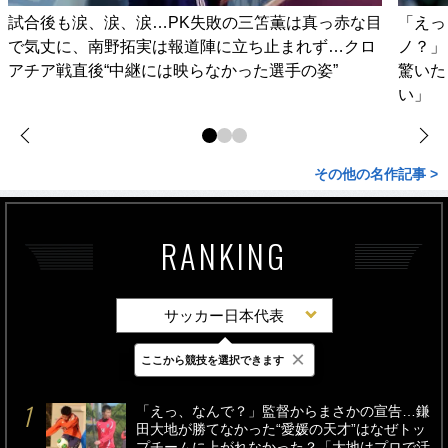
試合後も涙、涙、涙…PK失敗の三笘薫は真っ赤な目
「えっ
で気丈に、南野拓実は報道陣に立ち止まれず…クロ
ノ？」
アチア戦直後“中継には映らなかった選手の姿”
驚いた
い」
その他の名作記事 >
RANKING
サッカー日本代表
×
ここから競技を選択できます
最新
24時間
週間
「えっ、なんで？」監督からまさかの宣告…鎌
田大地が勝てなかった“愛媛の天才”はなぜトッ
プチームに上がれなかった？「大地はプロで活