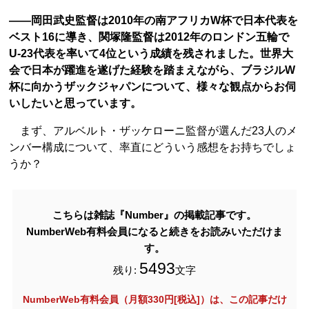
――岡田武史監督は2010年の南アフリカW杯で日本代表を
ベスト16に導き、関塚隆監督は2012年のロンドン五輪で
U-23代表を率いて4位という成績を残されました。世界大
会で日本が躍進を遂げた経験を踏まえながら、ブラジルW
杯に向かうザックジャパンについて、様々な観点からお伺
いしたいと思っています。
まず、アルベルト・ザッケローニ監督が選んだ23人のメ
ンバー構成について、率直にどういう感想をお持ちでしょ
うか？
こちらは雑誌『Number』の掲載記事です。
NumberWeb有料会員になると続きをお読みいただけま
す。
5493
残り:
文字
NumberWeb有料会員（月額330円[税込]）は、この記事だけ