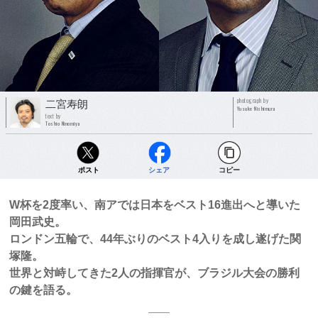
photograph by
二宮寿朗
Yusuke Nishimura
text by
Toshio Ninomiya
ポスト
シェア
コピー
W杯を2度率い、南アでは日本をベスト16進出へと導いた
岡田武史。
ロンドン五輪で、44年ぶりのベスト4入りを成し遂げた関
塚隆。
世界と対峙してきた2人の指揮官が、ブラジル大会の勝利
の鍵を語る。