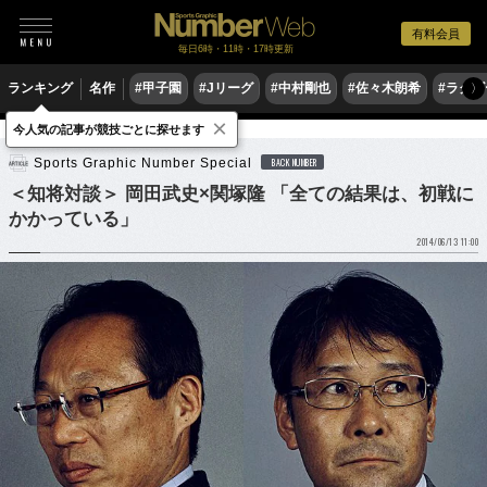
有料会員
毎日6時・11時・17時更新
ランキング
名作
#甲子園
#Jリーグ
#中村剛也
#佐々木朗希
#ラグ
〉
×
今人気の記事が競技ごとに探せます
サッカー
サッカー日本代表
Sports Graphic Number Special
BACK NUMBER
＜知将対談＞ 岡田武史×関塚隆 「全ての結果は、初戦に
かかっている」
2014/06/13 11:00