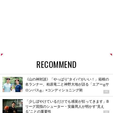
RECOMMEND
《山の神対談》「やっぱり“タイパ”がいい！」箱根の
名ランナー、柏原竜二と神野大地が語る「エアー
サ
®
ロンパス
」×コンディショニング術
®
PR
「少しぼやけているだけでも感覚が狂ってきます」B
リーグ屈指のシューター・安藤周人が明かす“見え
る”ことの重要性
PR