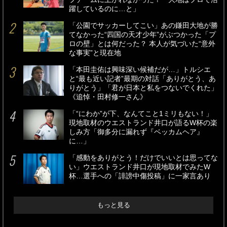
躍しているのに…と」
「公園でサッカーしてこい」あの鎌田大地が勝
てなかった“四国の天才少年”がぶつかった「プ
ロの壁」とは何だった？ 本人が気づいた“意外
な事実”と現在地
「本田圭佑は興味深い候補だが…」トルシエ
と“最も近い記者”最期の対話「ありがとう、あ
りがとう」「君が日本と私をつないでくれた」
《追悼・田村修一さん》
「“にわか”が下、なんてこと1ミリもない！」
現地取材のウエストランド井口が語るW杯の楽
しみ方「御多分に漏れず『ベッカムヘア』
に…」
「感動をありがとう！だけでいいとは思ってな
い」ウエストランド井口が現地取材でみたW
杯…選手への「誹謗中傷投稿」に一家言あり
もっと見る