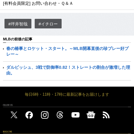
[有料会員限定] お問い合わせ・Ｑ＆Ａ
#坪井智哉
#イチロー
MLBの前後の記事
春の椿事とロケット・スタート。～MLB開幕直後の珍プレー好プ
レー～
ダルビッシュ、3戦で防御率0.82！ストレートの割合が激増した理
由。
毎日6時・11時・17時に最新記事をお届けします
FOLLOW US
MAGAZINE