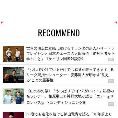
RECOMMEND
世界の頂点に君臨し続けるオランダの超人ハリー・ラ
ブレイセンと日本のエースの太田海也「絶対王者から
学ぶこと」《ケイリン国際対談②》
PR
「少しぼやけているだけでも感覚が狂ってきます」B
リーグ屈指のシューター・安藤周人が明かす“見え
る”ことの重要性
PR
《山の神対談》「やっぱり“タイパ”がいい！」箱根の
名ランナー、柏原竜二と神野大地が語る「エアー
サ
®
ロンパス
」×コンディショニング術
®
PR
38歳でも進化を続ける篠山竜青が語る「10年前より