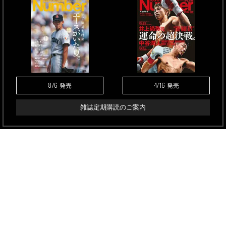
8/6
4/16
発売
発売
雑誌定期購読のご案内