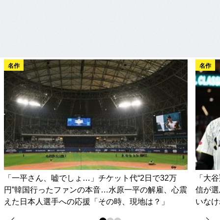
名作
名作
「一平さん、嘘でしょ…」チケット代“2日で32万
「大谷
円”韓国行ったファンの本音…水原一平の解雇、心震
信が選
えた日本人選手への応援「その時、現地は？」
いなけ