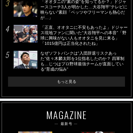
「オオタニの“素の姿”を知ってるか？」ドジャ
ースコーチ3人が明かした…大谷翔平“テレビに
映らない”素顔「ベッツやフリーマンも熱心だ
が…」
「正直、オオタニに不安もあったよ」ドジャー
ス現地ファンに聞いた“大谷翔平への本音”「野
球に興味がない人もオオタニを見に来る」
「1015億円は正当化されたね」
なぜソフトバンクは“入団辞退リスクあっ
た”佐々木麟太郎を1位指名したのか？ 四軍制
も…じつはプロ野球最強チームが直面してい
る“育成の悩み”
もっと見る
MAGAZINE
最新号