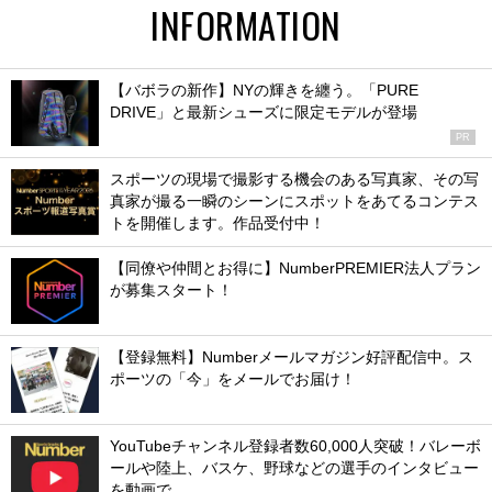
INFORMATION
【バボラの新作】NYの輝きを纏う。「PURE
DRIVE」と最新シューズに限定モデルが登場
PR
スポーツの現場で撮影する機会のある写真家、その写
真家が撮る一瞬のシーンにスポットをあてるコンテス
トを開催します。作品受付中！
【同僚や仲間とお得に】NumberPREMIER法人プラン
が募集スタート！
【登録無料】Numberメールマガジン好評配信中。ス
ポーツの「今」をメールでお届け！
YouTubeチャンネル登録者数60,000人突破！バレーボ
ールや陸上、バスケ、野球などの選手のインタビュー
を動画で