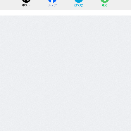
ポスト
シェア
はてな
送る