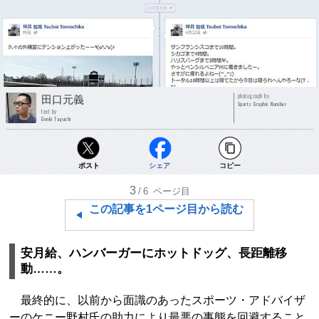
photograph by
田口元義
Sports Graphic Number
text by
Genki Taguchi
ポスト
シェア
コピー
3
/6
ページ目
この記事を1ページ目から読む
安月給、ハンバーガーにホットドッグ、長距離移
動……。
最終的に、以前から面識のあったスポーツ・アドバイザ
ーのケニー野村氏の助力により最悪の事態を回避すること