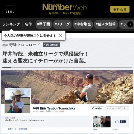
有料会員
毎日6時・11時・17時更新
ランキング
名作
#甲子園
#Jリーグ
#中村剛也
#佐々木朗希
#ラグ
〉
×
今人気の記事が競技ごとに探せます
野球
MLB
野球クロスロード
BACK NUMBER
坪井智哉、米独立リーグで現役続行！
迷える盟友にイチローがかけた言葉。