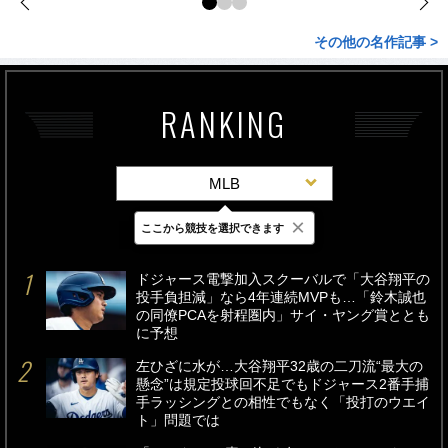
その他の名作記事 >
RANKING
MLB
×
ここから競技を選択できます
最新
24時間
週間
ドジャース電撃加入スクーバルで「大谷翔平の
投手負担減」なら4年連続MVPも…「鈴木誠也
の同僚PCAを射程圏内」サイ・ヤング賞ととも
に予想
左ひざに水が…大谷翔平32歳の二刀流“最大の
懸念”は規定投球回不足でもドジャース2番手捕
手ラッシングとの相性でもなく「投打のウエイ
ト」問題では