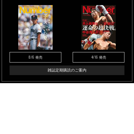
8/6
4/16
発売
発売
雑誌定期購読のご案内