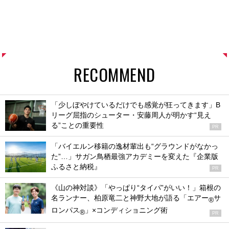
RECOMMEND
「少しぼやけているだけでも感覚が狂ってきます」B
リーグ屈指のシューター・安藤周人が明かす“見え
る”ことの重要性
PR
「バイエルン移籍の逸材輩出も“グラウンドがなかっ
た”…」サガン鳥栖最強アカデミーを変えた『企業版
ふるさと納税』
PR
《山の神対談》「やっぱり“タイパ”がいい！」箱根の
名ランナー、柏原竜二と神野大地が語る「エアー
サ
®
ロンパス
」×コンディショニング術
®
PR