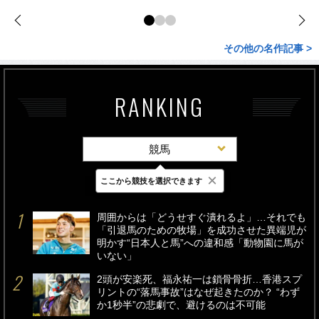
その他の名作記事 >
RANKING
競馬
×
ここから競技を選択できます
最新
24時間
週間
周囲からは「どうせすぐ潰れるよ」…それでも
「引退馬のための牧場」を成功させた異端児が
明かす“日本人と馬”への違和感「動物園に馬が
いない」
2頭が安楽死、福永祐一は鎖骨骨折…香港スプ
リントの“落馬事故”はなぜ起きたのか？ “わず
か1秒半”の悲劇で、避けるのは不可能