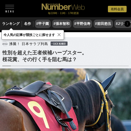
有料会員
毎日6時・11時・17時更新
ランキング
名作
#甲子園
#張本智和
#平野佳寿
#前田悠伍
#Jリーグ
〉
×
今人気の記事が競技ごとに探せます
競馬
沸騰！ 日本サラブ列島
BACK NUMBER
性別を超えた王者候補ハープスター。
桜花賞、その行く手を阻む馬は？