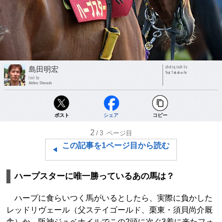
photograph by
島田明宏
Yuji Takahashi
text by
Akihiro Shimada
ポスト
シェア
コピー
2
/3
ページ目
この記事を1ページ目から読む
ハープスターに唯一勝っているあの馬は？
ハープに食らいつく馬がいるとしたら、実際に負かした
レッドリヴェール（父ステイゴールド、栗東・須貝尚介厩
舎）か、阪神ジュベナイルでこの2頭に次ぐ3着に来たフォ