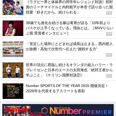
《ラグビー界と体操界の同学年レジェンド対談》初対
面のリーチマイケルと内村航平が本音で語り合った競
技愛「好きだから、続けられる」
PR
38歳でも進化を続ける篠山竜青が語る「10年前より
バスケが上手くなっている」理由とは。［MVVりらい
ぶ賞 受賞者インタビュー］
PR
「安定した場所にとどまれば成長は止まる」西内悠人
が故郷・高知で次世代へ伝えた“挑戦する力”
PR
世界の頂点に君臨し続けるオランダの超人ハリー・ラ
ブレイセンと日本のエースの太田海也「絶対王者から
学ぶこと」《ケイリン国際対談②》
PR
Number SPORTS OF THE YEAR 2026 開催決定！
2026年を代表するアスリートを表彰