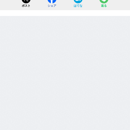
ポスト
シェア
はてな
送る