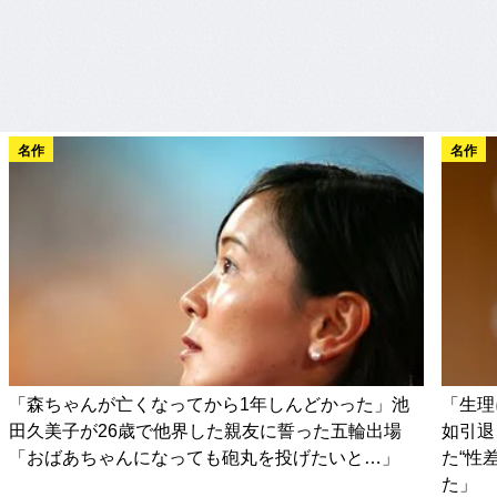
名作
名作
「森ちゃんが亡くなってから1年しんどかった」池
「生理
田久美子が26歳で他界した親友に誓った五輪出場
如引退
「おばあちゃんになっても砲丸を投げたいと…」
た“性
た」