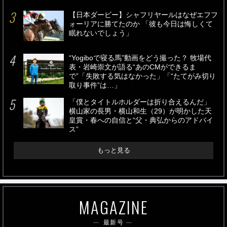
【日本ダービー】シャフリヤールはなぜエフフ
ォーリアに勝てたのか 「彼も今日は悔しくて
眠れないでしょう」
“Yogiboで寝る馬”動画をどう撮った？ 牧場代
表・岩崎崇文が語る“あのCMができるま
で”「失敗する気はなかった」「“たてがみ切り
取り事件”は…」
「僕とタイトルホルダーは折り合えるんだ」
横山家の長男・横山和生（29）が明かした天
皇賞・春への自信と“父・典弘からのアドバイ
ス”
もっと見る
MAGAZINE
最新号