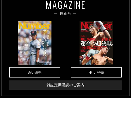
MAGAZINE
最新号
8/6
4/16
発売
発売
雑誌定期購読のご案内