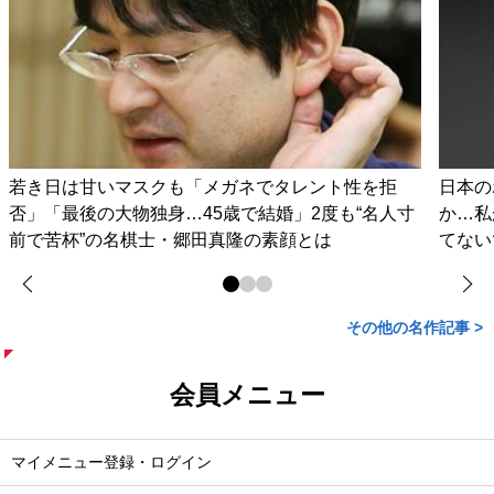
若き日は甘いマスクも「メガネでタレント性を拒
日本の
否」「最後の大物独身…45歳で結婚」2度も“名人寸
か…私
前で苦杯”の名棋士・郷田真隆の素顔とは
てない
その他の名作記事 >
会員メニュー
マイメニュー登録・ログイン