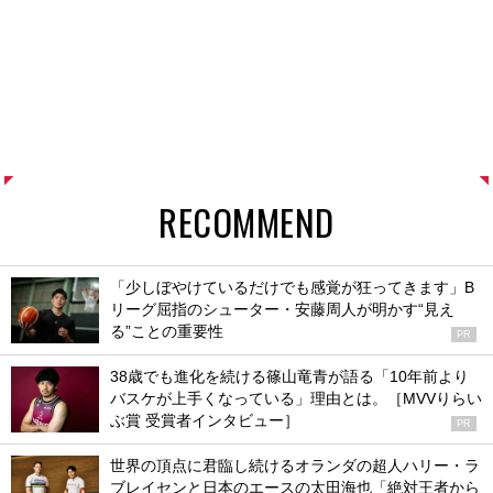
RECOMMEND
「少しぼやけているだけでも感覚が狂ってきます」B
リーグ屈指のシューター・安藤周人が明かす“見え
る”ことの重要性
PR
38歳でも進化を続ける篠山竜青が語る「10年前より
バスケが上手くなっている」理由とは。［MVVりらい
ぶ賞 受賞者インタビュー］
PR
世界の頂点に君臨し続けるオランダの超人ハリー・ラ
ブレイセンと日本のエースの太田海也「絶対王者から