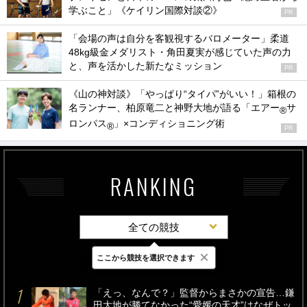
学ぶこと」《ケイリン国際対談②》
PR
「会場の声は自分を客観視するバロメーター」柔道
48kg級金メダリスト・角田夏実が感じていた声の力
と、声を活かした新たなミッション
PR
《山の神対談》「やっぱり“タイパ”がいい！」箱根の
名ランナー、柏原竜二と神野大地が語る「エアー
サ
®
ロンパス
」×コンディショニング術
®
PR
RANKING
全ての競技
×
ここから競技を選択できます
最新
24時間
週間
「えっ、なんで？」監督からまさかの宣告…鎌
田大地が勝てなかった“愛媛の天才”はなぜトッ