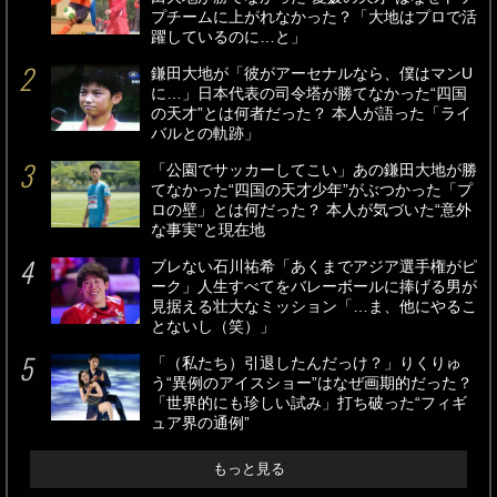
プチームに上がれなかった？「大地はプロで活
躍しているのに…と」
鎌田大地が「彼がアーセナルなら、僕はマンU
に…」日本代表の司令塔が勝てなかった“四国
の天才”とは何者だった？ 本人が語った「ライ
バルとの軌跡」
「公園でサッカーしてこい」あの鎌田大地が勝
てなかった“四国の天才少年”がぶつかった「プ
ロの壁」とは何だった？ 本人が気づいた“意外
な事実”と現在地
ブレない石川祐希「あくまでアジア選手権がピ
ーク」人生すべてをバレーボールに捧げる男が
見据える壮大なミッション「…ま、他にやるこ
とないし（笑）」
「（私たち）引退したんだっけ？」りくりゅ
う“異例のアイスショー”はなぜ画期的だった？
「世界的にも珍しい試み」打ち破った“フィギ
ュア界の通例”
もっと見る