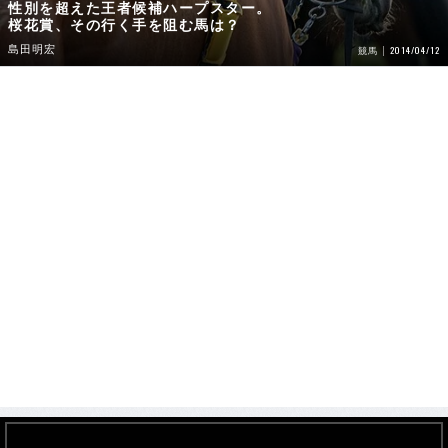
性別を超えた王者候補ハープスター。
桜花賞、その行く手を阻む馬は？
島田明宏
2014/04/12
競馬