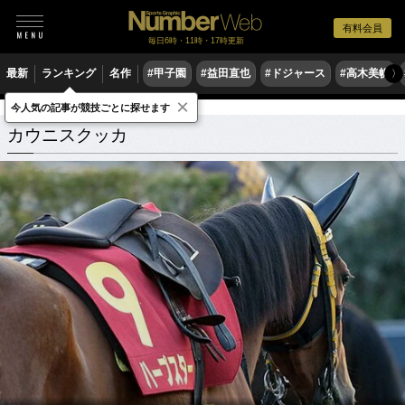
有料会員
毎日6時・11時・17時更新
最新
ランキング
名作
#甲子園
#益田直也
#ドジャース
#高木美帆
〉
×
今人気の記事が競技ごとに探せます
カウニスクッカ
関連記事
カウニスクッカ