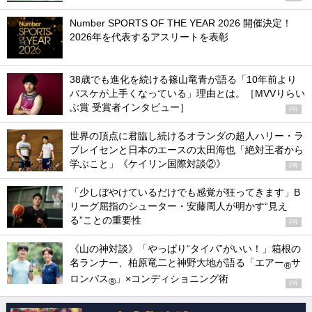
Number SPORTS OF THE YEAR 2026 開催決定！
2026年を代表するアスリートを表彰
38歳でも進化を続ける篠山竜青が語る「10年前より
バスケが上手くなっている」理由とは。［MVVりらい
ぶ賞 受賞者インタビュー］
PR
世界の頂点に君臨し続けるオランダの超人ハリー・ラ
ブレイセンと日本のエースの太田海也「絶対王者から
学ぶこと」《ケイリン国際対談②》
PR
「少しぼやけているだけでも感覚が狂ってきます」B
リーグ屈指のシューター・安藤周人が明かす“見え
る”ことの重要性
PR
《山の神対談》「やっぱり“タイパ”がいい！」箱根の
名ランナー、柏原竜二と神野大地が語る「エアー
サ
®
ロンパス
」×コンディショニング術
®
PR