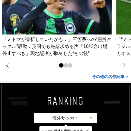
「ミトマが骨折していたかも…」三笘薫への“悪質タ
「“ミ
ックル”騒動…英国でも厳罰求める声「10試合出場
ラジル
停止すべき」現地記者が取材した“その後”
カオス
その他の名作記事 >
RANKING
海外サッカー
×
ここから競技を選択できます