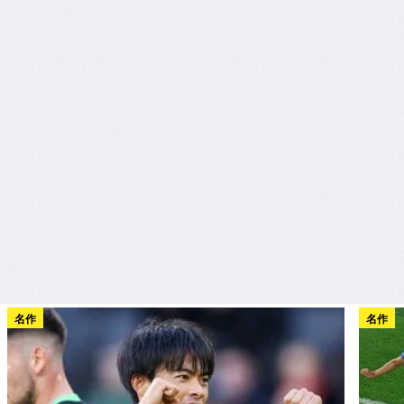
名作
名作