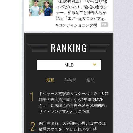
《山の神対談》「やっぱり“タ
イパ”がいい！」箱根の名ラン
ナー、柏原竜二と神野大地が
語る「エアー
サロンパス
」
®
®
×コンディショニング術
PR
RANKING
MLB
最新
24時間
週間
ドジャース電撃加入スクーバルで「大谷
ド
翔平の投手負担減」なら4年連続MVP
翔平
も…「鈴木誠也の同僚PCAを射程圏内」
も…
サイ・ヤング賞とともに予想
サ
94年生まれ、大谷翔平が思い出す“今江
「
敏晃のマネをしていた野球少年時
ッ