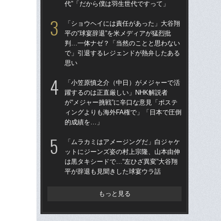
代”「だから僕は羽生世代ですって」
は黒
平
「ショウヘイには責任があった」大谷翔
平の“球宴辞退”を米メディアが猛烈批
「
判…一体ナゼ？「当然のことと思わない
僚・
で」引退するレジェンドが熱弁したある
塁が
思い
し
「小笠原慎之介（中日）がメジャーで活
「
躍するのは正直厳しい」NHK解説者
平の
が“メジャー挑戦”に辛口な意見「ポステ
判
ィングよりも海外FA権で」「日本で圧倒
で
的成績を…」
思
「ムラカミはアメージングだ」白ジャケ
左ひ
ットにジーンズ姿の村上宗隆、山本由伸
流“
は黒タキシードで…“左ひざ異変”大谷翔
ジ
平が辞退も見聞きした球宴ウラ話
で
もっと見る