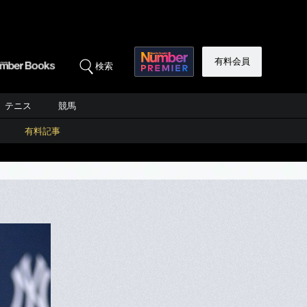
有料会員
検索
テニス
競馬
有料記事