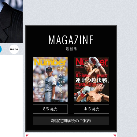
MAGAZINE
最新号
を誇るジータ
も常に5本
ている晩年を
8/6
4/16
発売
発売
雑誌定期購読のご案内