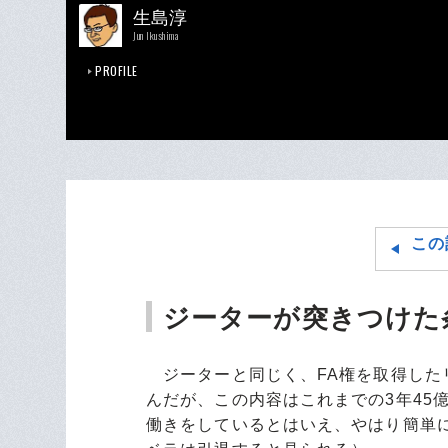
生島淳
Jun Ikushima
PROFILE
この
ジーターが突きつけた
ジーターと同じく、FA権を取得したリ
んだが、この内容はこれまでの3年45
働きをしているとはいえ、やはり簡単に