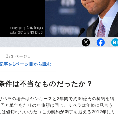
Getty Images
photograph by
2010/12/13 10:30
posted
ニューヨーカーだけでなく全米で絶大な人気
ー。オールジャンルのスポーツマン人気投票で
指に入る。殿堂入り、永久欠番もほぼ確定し
3
/3
ページ目
迎えた選手は……やはり扱いが難しい
記事を1ページ目から読む
条件は不当なものだったか？
ベラの場合はヤンキースと2年間で約30億円の契約を結
億円と単年あたりの年俸額は同じ。リベラは年俸に見合う
は値切れないのだ（この契約が満了を迎える2012年にリ