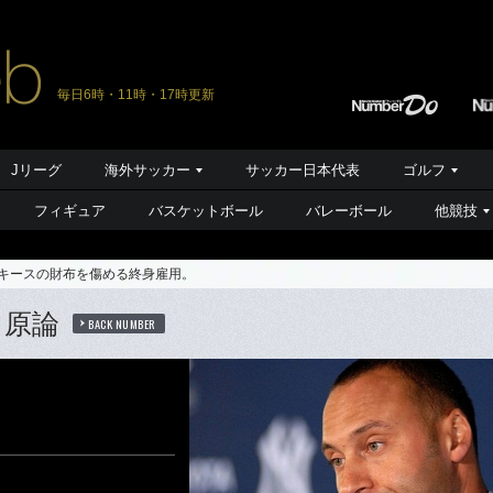
毎日6時・11時・17時更新
Jリーグ
海外サッカー
サッカー日本代表
ゴルフ
フィギュア
バスケットボール
バレーボール
他競技
ンキースの財布を傷める終身雇用。
ス原論
BACK NUMBER