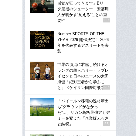
感覚が狂ってきます」Bリー
グ屈指のシューター・安藤周
人が明かす“見える”ことの重
要性
PR
Number SPORTS OF THE
YEAR 2026 開催決定！ 2026
年を代表するアスリートを表
彰
世界の頂点に君臨し続けるオ
ランダの超人ハリー・ラブレ
イセンと日本のエースの太田
海也「絶対王者から学ぶこ
と」《ケイリン国際対談②》
PR
「バイエルン移籍の逸材輩出
も“グラウンドがなかっ
た”…」サガン鳥栖最強アカデ
ミーを変えた『企業版ふるさ
と納税』
PR