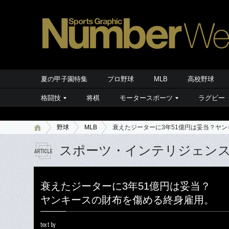
夏の甲子園特集
プロ野球
MLB
高校野球
格闘技
将棋
モータースポーツ
ラグビー
野球
MLB
衰えたジーターに3年51億円は妥当？ヤ
スポーツ・インテリジェン
衰えたジーターに3年51億円は妥当？
ヤンキースの財布を傷める終身雇用。
text by