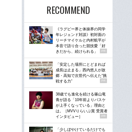
RECOMMEND
《ラグビー界と体操界の同学
年レジェンド対談》初対面の
リーチマイケルと内村航平が
本音で語り合った競技愛「好
きだから、続けられる」
PR
「安定した場所にとどまれば
成長は止まる」西内悠人が故
郷・高知で次世代へ伝えた“挑
戦する力”
PR
38歳でも進化を続ける篠山竜
青が語る「10年前よりバスケ
が上手くなっている」理由と
は。［MVVりらいぶ賞 受賞者
インタビュー］
PR
「少しぼやけているだけでも