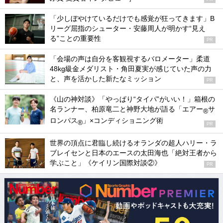
「少しぼやけているだけでも感覚が狂ってきます」B
リーグ屈指のシューター・安藤周人が明かす“見え
る”ことの重要性
PR
「会場の声は自分を客観視するバロメーター」柔道
48kg級金メダリスト・角田夏実が感じていた声の力
と、声を活かした新たなミッション
PR
《山の神対談》「やっぱり“タイパ”がいい！」箱根の
名ランナー、柏原竜二と神野大地が語る「エアー
サ
®
ロンパス
」×コンディショニング術
®
PR
世界の頂点に君臨し続けるオランダの超人ハリー・ラ
ブレイセンと日本のエースの太田海也「絶対王者から
学ぶこと」《ケイリン国際対談②》
PR