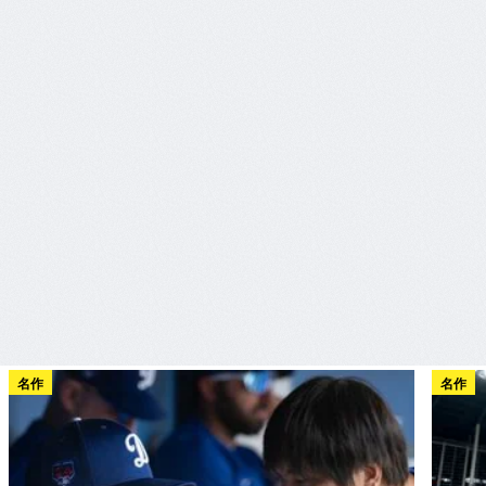
名作
名作