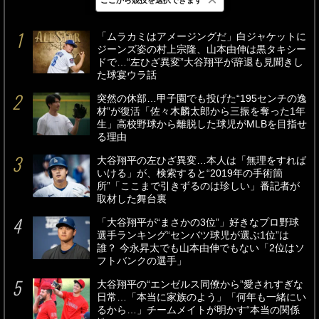
最新
24時間
週間
「ムラカミはアメージングだ」白ジャケットに
ジーンズ姿の村上宗隆、山本由伸は黒タキシー
ドで…“左ひざ異変”大谷翔平が辞退も見聞きし
た球宴ウラ話
突然の休部…甲子園でも投げた“195センチの逸
材”が復活「佐々木麟太郎から三振を奪った1年
生」高校野球から離脱した球児がMLBを目指せ
る理由
大谷翔平の左ひざ異変…本人は「無理をすれば
いける」が、検索すると“2019年の手術箇
所”「ここまで引きずるのは珍しい」番記者が
取材した舞台裏
「大谷翔平が“まさかの3位”」好きなプロ野球
選手ランキング“センバツ球児が選ぶ1位”は
誰？ 今永昇太でも山本由伸でもない「2位はソ
フトバンクの選手」
大谷翔平の“エンゼルス同僚から”愛されすぎな
日常…「本当に家族のよう」「何年も一緒にい
るから…」チームメイトが明かす“本当の関係