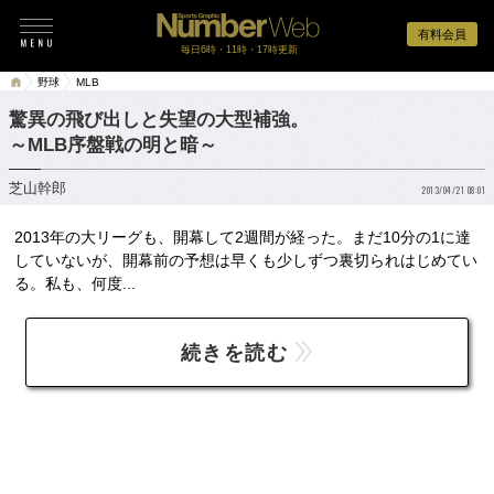
有料会員
毎日6時・11時・17時更新
野球
MLB
驚異の飛び出しと失望の大型補強。
～MLB序盤戦の明と暗～
芝山幹郎
2013/04/21 08:01
2013年の大リーグも、開幕して2週間が経った。まだ10分の1に達
していないが、開幕前の予想は早くも少しずつ裏切られはじめてい
る。私も、何度...
続きを読む