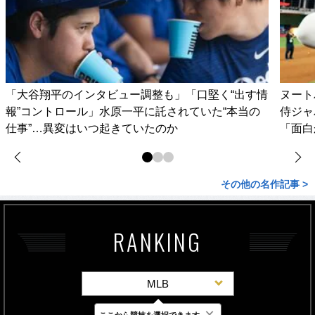
「大谷翔平のインタビュー調整も」「口堅く“出す情
ヌート
報”コントロール」水原一平に託されていた“本当の
侍ジャ
仕事”…異変はいつ起きていたのか
「面白
その他の名作記事 >
RANKING
MLB
×
ここから競技を選択できます