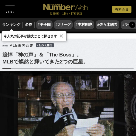
有料会員
毎日6時・11時・17時更新
ランキング
名作
#甲子園
#Jリーグ
#中村剛也
#佐々木朗希
#ラグ
〉
×
今人気の記事が競技ごとに探せます
野球
MLB
MLB東奔西走
BACK NUMBER
追悼「神の声」＆「The Boss」。
MLBで燦然と輝いてきた2つの巨星。