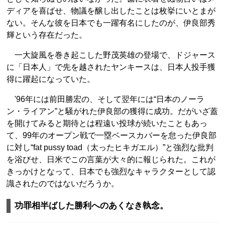
ディアを喜ばせ、物議を醸し出したことは枚挙にいとまが
ない。そんな彼を日本でも一躍有名にしたのが、伊良部秀
輝という存在だった。
一大旋風を巻き起こした野茂英雄の登場で、ドジャース
に「日本人」で先を越されたヤンキースは、日本人投手獲
得に躍起になっていた。
'96年には前田勝宏の、そして翌年には“日本のノーラ
ン・ライアン”と騒がれた伊良部の獲得に成功。だがいざ蓋
を開けてみると期待とは程遠い投球が続いたこともあっ
て、99年のオープン戦で一塁ベースカバーを怠った伊良部
に対し“fat pussy toad（太ったヒキガエル）”と強烈な批判
を浴びせ、日米でこの言葉が大々的に報じられた。これが
きっかけとなって、日本でも強烈なキャラクターとして認
識されたのではないだろうか。
功罪相半ばした勝利へのあくなき執念。