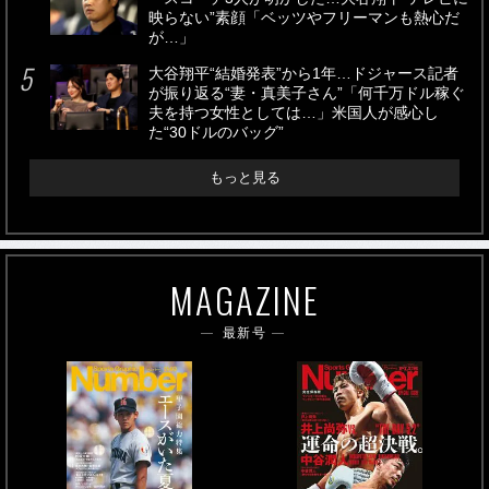
映らない”素顔「ベッツやフリーマンも熱心だ
が…」
大谷翔平“結婚発表”から1年…ドジャース記者
が振り返る“妻・真美子さん”「何千万ドル稼ぐ
夫を持つ女性としては…」米国人が感心し
た“30ドルのバッグ”
もっと見る
MAGAZINE
最新号