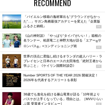
RECOMMEND
「バイエルン移籍の逸材輩出も“グラウンドがなかっ
た”…」サガン鳥栖最強アカデミーを変えた『企業版
ふるさと納税』
PR
《山の神対談》「やっぱり“タイパ”がいい！」箱根の
名ランナー、柏原竜二と神野大地が語る「エアー
サ
®
ロンパス
」×コンディショニング術
®
PR
世界の頂点に君臨し続けるオランダの超人ハリー・ラ
ブレイセンと日本のエースの太田海也「絶対王者から
学ぶこと」《ケイリン国際対談②》
PR
Number SPORTS OF THE YEAR 2026 開催決定！
2026年を代表するアスリートを表彰
38歳でも進化を続ける篠山竜青が語る「10年前より
バスケが上手くなっている」理由とは。［MVVりらい
ぶ賞 受賞者インタビュー］
PR