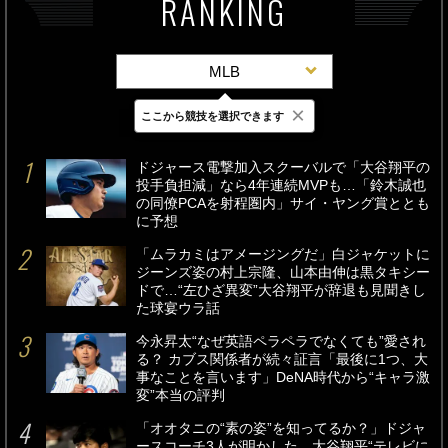
RANKING
MLB
×
ここから競技を選択できます
最新
24時間
週間
ドジャース電撃加入スクーバルで「大谷翔平の
投手負担減」なら4年連続MVPも…「鈴木誠也
の同僚PCAを射程圏内」サイ・ヤング賞ととも
に予想
「ムラカミはアメージングだ」白ジャケットに
ジーンズ姿の村上宗隆、山本由伸は黒タキシー
ドで…“左ひざ異変”大谷翔平が辞退も見聞きし
た球宴ウラ話
今永昇太“なぜ英語ペラペラでなくても”愛され
る？ カブス関係者が続々証言「最後に1つ、大
事なことを言います」DeNA時代から“キャラ激
変”本当の評判
「オオタニの“素の姿”を知ってるか？」ドジャ
ースコーチ3人が明かした…大谷翔平“テレビに