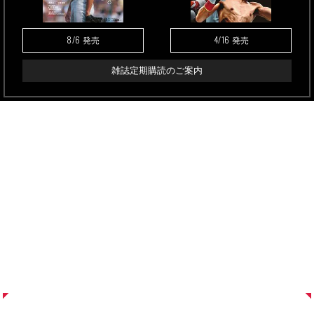
8/6
4/16
発売
発売
雑誌定期購読のご案内