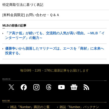
特定商取引法に基づく表記
[有料会員限定] お問い合わせ・Ｑ＆Ａ
MLBの前後の記事
「ア高ナ低」が続いても、交流戦の人気が高い理由。～MLB「イ
ンターリーグ」の魅力～
優勝争いから脱落したマリナーズは、エースを「商材」に未来へ
投資する。
毎日6時・11時・17時に最新記事をお届けします
FOLLOW US
MAGAZINE
雑誌『Number』購読のご案
雑誌『Number』バックナン