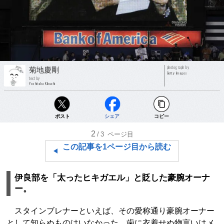
photograph by
菊地慶剛
Getty Images
text by
Yoshitaka Kikuchi
ポスト
シェア
コピー
2
/3
ページ目
この記事を1ページ目から読む
伊良部を「太ったヒキガエル」と貶した豪腕オーナ
ー。
スタインブレナーといえば、その愛称通り豪腕オーナー
として知らぬものはいなかった。歯に衣着せぬ物言いはメ