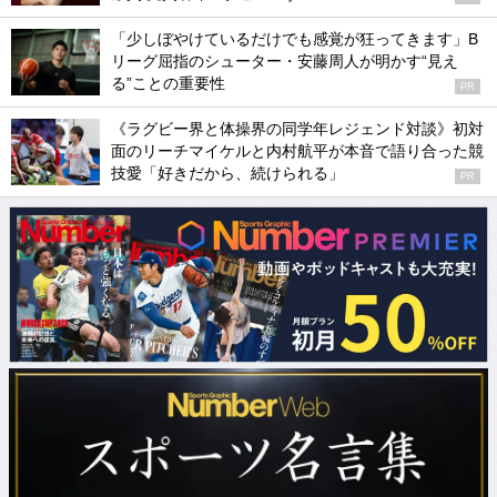
「少しぼやけているだけでも感覚が狂ってきます」B
リーグ屈指のシューター・安藤周人が明かす“見え
る”ことの重要性
PR
《ラグビー界と体操界の同学年レジェンド対談》初対
面のリーチマイケルと内村航平が本音で語り合った競
技愛「好きだから、続けられる」
PR