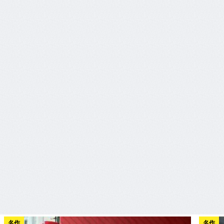
名作
名作