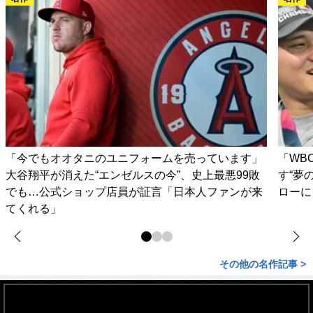
「今でもオオタニのユニフォームを売っています」
「WB
大谷翔平が消えた“エンゼルスの今”、史上最悪99敗
す“夢
でも…公式ショップ店員が証言「日本人ファンが来
ローに
てくれる」
その他の名作記事 >