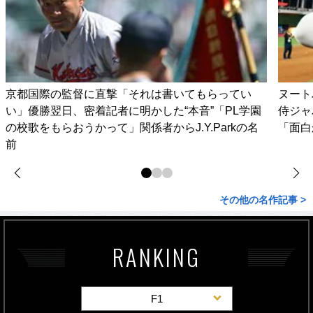
京都国際の監督に直撃「それは書いてもらってい
ヌート
い」優勝翌日、密着記者に明かした“本音”「PL学園
侍ジャ
の校歌をもらおうかって」関係者からJ.Y.Parkの名
「面白
前
その他の名作記事 >
RANKING
F1