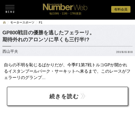
有料会員
毎日6時・11時・17時更新
モータースポーツ
F1
GP800戦目の優勝を逃したフェラーリ。
期待外れのアロンソに早くも三行半!?
西山平夫
2010/06/06 08:00
自らの不明を恥じるばかりだが、今季F1第7戦トルコGPが開かれ
るイスタンブールパーク・サーキットへ来るまで、このレースがフ
ェラーリのグランプ...
続きを読む