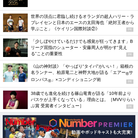
世界の頂点に君臨し続けるオランダの超人ハリー・ラ
ブレイセンと日本のエースの太田海也「絶対王者から
学ぶこと」《ケイリン国際対談②》
PR
「少しぼやけているだけでも感覚が狂ってきます」B
リーグ屈指のシューター・安藤周人が明かす“見え
る”ことの重要性
PR
《山の神対談》「やっぱり“タイパ”がいい！」箱根の
名ランナー、柏原竜二と神野大地が語る「エアー
サ
®
ロンパス
」×コンディショニング術
®
PR
38歳でも進化を続ける篠山竜青が語る「10年前より
バスケが上手くなっている」理由とは。［MVVりらい
ぶ賞 受賞者インタビュー］
PR