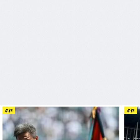
名作
名作