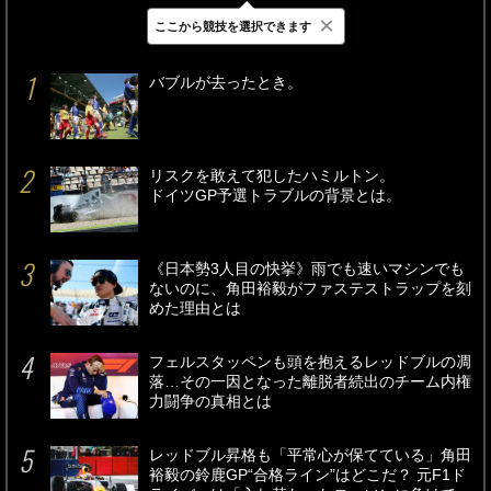
×
ここから競技を選択できます
最新
24時間
週間
バブルが去ったとき。
リスクを敢えて犯したハミルトン。
ドイツGP予選トラブルの背景とは。
《日本勢3人目の快挙》雨でも速いマシンでも
ないのに、角田裕毅がファステストラップを刻
めた理由とは
フェルスタッペンも頭を抱えるレッドブルの凋
落…その一因となった離脱者続出のチーム内権
力闘争の真相とは
レッドブル昇格も「平常心が保てている」角田
裕毅の鈴鹿GP“合格ライン”はどこだ？ 元F1ド