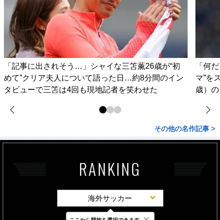
「記事に出されそう…」シャイな三笘薫26歳が“初
「何だ
めて”クリア夫人について語った日…約8分間のイン
マ”を
タビューで三笘は4回も現地記者を笑わせた
歳）の
その他の名作記事 >
RANKING
海外サッカー
×
ここから競技を選択できます