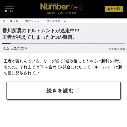
有料会員
毎日6時・11時・17時更新
サッカー
海外サッカー
ブンデスリーガ
香川所属のドルトムントが迷走中!?
王者が抱えてしまった3つの難題。
ミムラユウスケ
2011/09/28 10:30
王者が苦しんでいる。リーグ戦で2連敗後にようやくの勝利を得た
ものの、それまではCLを含めて4試合にわたってドルトムントは勝
ち星に見放されてい...
続きを読む