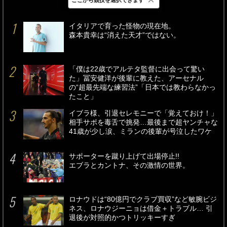
最新
24時間
週間
イタリアで育った怪物の現在地。
森本貴幸は“消えた天才”ではない。
「僕は22歳でアルテタ監督に出会って驚い
た」冨安健洋が後輩に教えた、アーセナル
の“超最先端な練習法”「日本では教わらなかっ
たこと」
イブラ様、引退セレモニーで「覚えておけ！」
相手サポを毒舌で挑発…最後まで超ヤンチャな
41歳が少し涙、ミランの後輩が号泣したワケ
サポーターを蹴り上げて出場停止!!
エブラとカントナ、その激情の世界。
ロナウドは“80億円でクラブ買収”など敏腕ビジ
ネス、ロナウジーニョは借金＋トラブル… 引
退後が対照的かつトリッキーすぎ