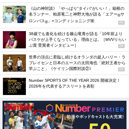
《山の神対談》「やっぱり“タイパ”がいい！」箱根の
名ランナー、柏原竜二と神野大地が語る「エアー
サ
®
ロンパス
」×コンディショニング術
®
PR
38歳でも進化を続ける篠山竜青が語る「10年前より
バスケが上手くなっている」理由とは。［MVVりらい
ぶ賞 受賞者インタビュー］
PR
世界の頂点に君臨し続けるオランダの超人ハリー・ラ
ブレイセンと日本のエースの太田海也「絶対王者から
学ぶこと」《ケイリン国際対談②》
PR
Number SPORTS OF THE YEAR 2026 開催決定！
2026年を代表するアスリートを表彰