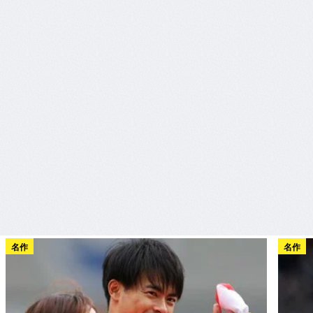
名作
名作