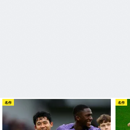
名作
名作