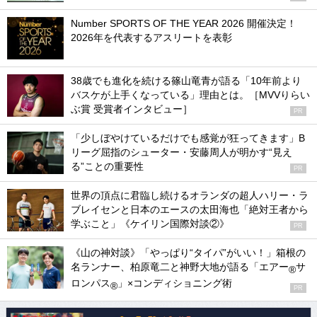
Number SPORTS OF THE YEAR 2026 開催決定！
2026年を代表するアスリートを表彰
38歳でも進化を続ける篠山竜青が語る「10年前より
バスケが上手くなっている」理由とは。［MVVりらい
ぶ賞 受賞者インタビュー］
PR
「少しぼやけているだけでも感覚が狂ってきます」B
リーグ屈指のシューター・安藤周人が明かす“見え
る”ことの重要性
PR
世界の頂点に君臨し続けるオランダの超人ハリー・ラ
ブレイセンと日本のエースの太田海也「絶対王者から
学ぶこと」《ケイリン国際対談②》
PR
《山の神対談》「やっぱり“タイパ”がいい！」箱根の
名ランナー、柏原竜二と神野大地が語る「エアー
サ
®
ロンパス
」×コンディショニング術
®
PR