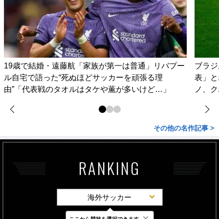
19歳で結婚・遠藤航「家族が第一は普通」リバプー
ブラジ
ル自宅で語った“死ぬほどサッカーを頑張る理
表」と
由”「代表戦のタオルはタケや薫が多いけど…」
ノ、ク
その他の名作記事 >
RANKING
海外サッカー
×
ここから競技を選択できます