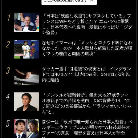
最新
24時間
週間
「日本は“残酷な敗退”にサブスクしている」フ
ランスはW杯をどう報じた？ エムバペに掌返
し、日本代表への皮肉…最後はやっぱり「ジダ
ン監督」
なぜネイマールは「メッシとロナウド級になれ
なかった」のか 本人取材を経験した記者が嘆
く“2つの理由と周囲の環境”
サッカー選手“引退後”の現実とは イングラン
ドでは40％が4年以内に破産、3分の1が1年以
内に離婚
「メンタルが複雑骨折」鎌田大地27歳ラツィ
オ移籍までの苦悩を激白…幻の背番号14、“グ
チ聞き役”の長谷部誠から「“ラツィオいいじゃ
ん”と」
森保一は「欧州で唯一知られた日本人監督」ベ
ルギー上位クラブCEOが明かす“W杯後就任オ
ファー”の真意「理想を言えば日本人が半分