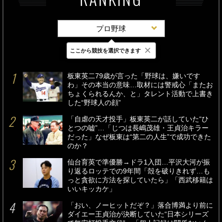
プロ野球
×
ここから競技を選択できます
最新
24時間
週間
板東英二79歳が言った「野球は、嫌いです
わ」その本当の意味…取材には警戒心「またお
ちょくられるんか、と」タレント活動で上書き
した“野球人の顔”
「自虐の天才投手」板東英二が話していた“ひ
とつの嘘”…「じつは長嶋茂雄・王貞治キラー
だった」なぜ板東は“第二の人生”で成功できた
のか？
仙台育英で準優勝→ドラ1入団…平沢大河が振
り返るロッテでの9年間「殻を破りきれず…も
っと貪欲に方法を探していたら」「西武移籍は
いいキッカケ」
「おい、ノーヒットだぞ？」落合博満より前に
ダイエー王貞治が決断していた“日本シリーズ