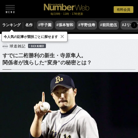
有料会員
毎日6時・11時・17時更新
ランキング
名作
#甲子園
#張本智和
#平野佳寿
#前田悠伍
#Jリーグ
〉
×
今人気の記事が競技ごとに探せます
野球
プロ野球
球道雑記
BACK NUMBER
すでに二桁勝利の新生・寺原隼人。
関係者が洩らした“変身”の秘密とは？