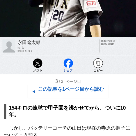
photograph by
永田遼太郎
NIKKAN SPORTS
text by
Ryotaro Nagata
ポスト
シェア
コピー
3
/3
ページ目
この記事を1ページ目から読む
154キロの速球で甲子園を沸かせてから、ついに10
年。
しかし、バッテリーコーチの山田は現在の寺原の調子に
ついてこう語る。