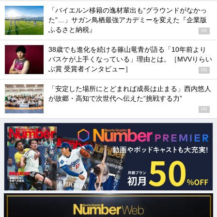
「バイエルン移籍の逸材輩出も“グラウンドがなかっ
た”…」サガン鳥栖最強アカデミーを変えた『企業版
ふるさと納税』
PR
38歳でも進化を続ける篠山竜青が語る「10年前より
バスケが上手くなっている」理由とは。［MVVりらい
ぶ賞 受賞者インタビュー］
PR
「安定した場所にとどまれば成長は止まる」西内悠人
が故郷・高知で次世代へ伝えた“挑戦する力”
PR