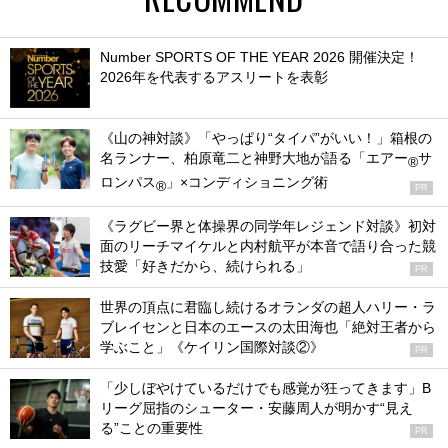
Number SPORTS OF THE YEAR 2026 開催決定！
2026年を代表するアスリートを表彰
《山の神対談》「やっぱり“タイパ”がいい！」箱根の
名ランナー、柏原竜二と神野大地が語る「エアー
サ
®
ロンパス
」×コンディショニング術
®
PR
《ラグビー界と体操界の同学年レジェンド対談》初対
面のリーチマイケルと内村航平が本音で語り合った競
技愛「好きだから、続けられる」
PR
世界の頂点に君臨し続けるオランダの超人ハリー・ラ
ブレイセンと日本のエースの太田海也「絶対王者から
学ぶこと」《ケイリン国際対談②》
PR
「少しぼやけているだけでも感覚が狂ってきます」B
リーグ屈指のシューター・安藤周人が明かす“見え
る”ことの重要性
PR