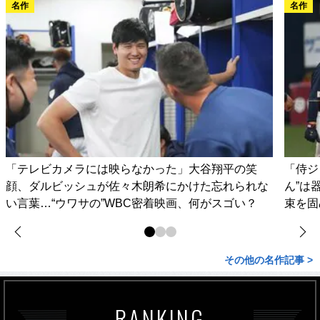
名作
名作
「テレビカメラには映らなかった」大谷翔平の笑
「侍ジ
顔、ダルビッシュが佐々木朗希にかけた忘れられな
ん”は
い言葉…“ウワサの”WBC密着映画、何がスゴい？
束を固
その他の名作記事 >
RANKING