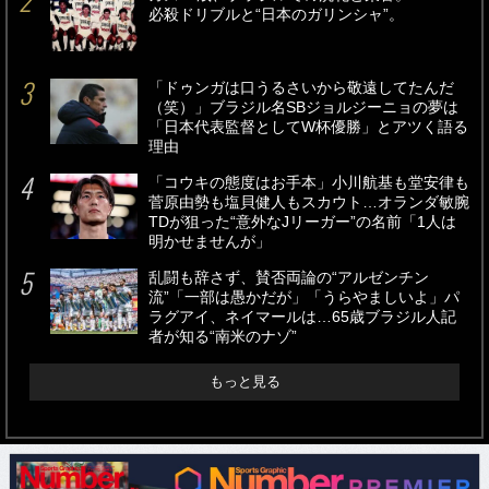
必殺ドリブルと“日本のガリンシャ”。
「ドゥンガは口うるさいから敬遠してたんだ
（笑）」ブラジル名SBジョルジーニョの夢は
「日本代表監督としてW杯優勝」とアツく語る
理由
「コウキの態度はお手本」小川航基も堂安律も
菅原由勢も塩貝健人もスカウト…オランダ敏腕
TDが狙った“意外なJリーガー”の名前「1人は
明かせませんが」
乱闘も辞さず、賛否両論の“アルゼンチン
流”「一部は愚かだが」「うらやましいよ」パ
ラグアイ、ネイマールは…65歳ブラジル人記
者が知る“南米のナゾ”
もっと見る