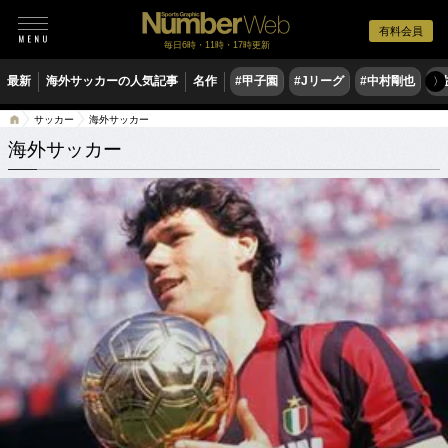
有料会員
毎日6時・11時・17時更新
最新
海外サッカーの人気記事
名作
#甲子園
#Jリーグ
#中村剛也
#
〉
サッカー
海外サッカー
海外サッカー