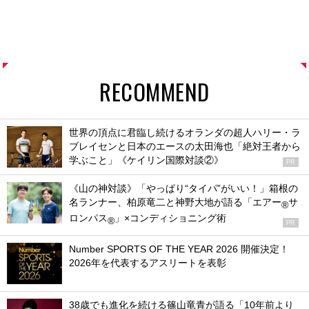
RECOMMEND
世界の頂点に君臨し続けるオランダの超人ハリー・ラ
ブレイセンと日本のエースの太田海也「絶対王者から
学ぶこと」《ケイリン国際対談②》
PR
《山の神対談》「やっぱり“タイパ”がいい！」箱根の
名ランナー、柏原竜二と神野大地が語る「エアー
サ
®
ロンパス
」×コンディショニング術
®
PR
Number SPORTS OF THE YEAR 2026 開催決定！
2026年を代表するアスリートを表彰
38歳でも進化を続ける篠山竜青が語る「10年前より