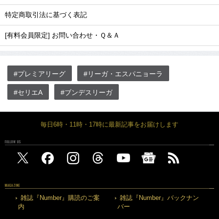
特定商取引法に基づく表記
[有料会員限定] お問い合わせ・Ｑ＆Ａ
#プレミアリーグ
#リーガ・エスパニョーラ
#セリエA
#ブンデスリーガ
毎日6時・11時・17時に最新記事をお届けします
FOLLOW US
MAGAZINE
雑誌『Number』購読のご案
雑誌『Number』バックナン
内
バー