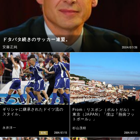
ドタバタ続きのサッカー連盟。
安藤正純
2004/07/26
ギリシャに継承されたドイツ流の
From：リスボン（ポルトガル）～
スタイル。
東京（JAPAN）「僕は『熱病フッ
トボール』」
永井洋一
杉山茂樹
2004/07/13
2004/07/15
有料