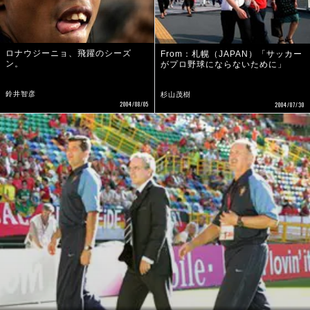
ロナウジーニョ、飛躍のシーズ
From：札幌（JAPAN）「サッカー
ン。
がプロ野球にならないために」
鈴井智彦
杉山茂樹
2004/08/05
2004/07/30