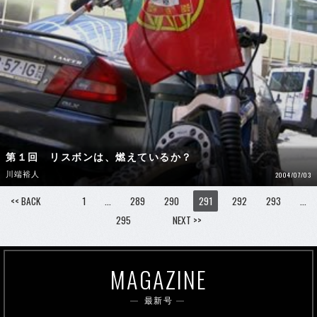
第１回 リスボンは、燃えているか？
川端裕人
2004/07/03
<< BACK
1
…
289
290
291
292
293
…
295
NEXT >>
MAGAZINE
最新号