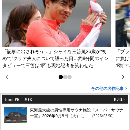
「記事に出されそう…」シャイな三笘薫26歳が“初
「ブラ
めて”クリア夫人について語った日…約8分間のイン
に負け
タビューで三笘は4回も現地記者を笑わせた
4強”
その他の名作記事 >
from
PR TIMES
MORE
東海最大級の男性専用サウナ施設「スーパーサウナ
(2026/08/07)
一宮」2026年9月8日（⽕）に…