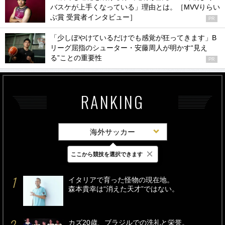
バスケが上手くなっている」理由とは。［MVVりらい
ぶ賞 受賞者インタビュー］
PR
「少しぼやけているだけでも感覚が狂ってきます」B
リーグ屈指のシューター・安藤周人が明かす“見え
る”ことの重要性
PR
RANKING
海外サッカー
×
ここから競技を選択できます
最新
24時間
週間
イタリアで育った怪物の現在地。
森本貴幸は“消えた天才”ではない。
カズ20歳、ブラジルでの洗礼と栄誉。