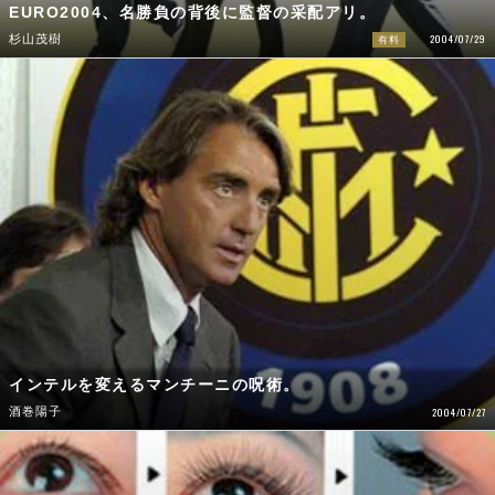
EURO2004、名勝負の背後に監督の采配アリ。
2004/07/29
杉山茂樹
有料
インテルを変えるマンチーニの呪術。
酒巻陽子
2004/07/27