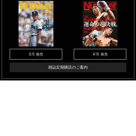
8/6
4/16
発売
発売
雑誌定期購読のご案内