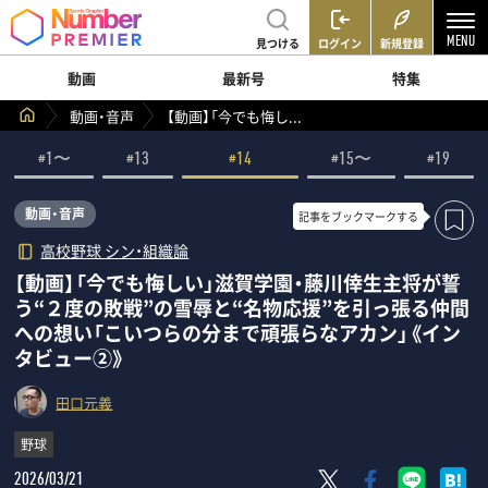
見つける
ログイン
新規登録
動画
最新号
特集
動画・音声
【動画】「今でも悔し...
#1〜
#13
#14
#15〜
#19
動画・音声
記事を
ブックマークする
高校野球 シン・組織論
【動画】「今でも悔しい」滋賀学園・藤川倖生主将が誓
う“２度の敗戦”の雪辱と“名物応援”を引っ張る仲間
への想い「こいつらの分まで頑張らなアカン」《イン
タビュー②》
田口元義
野球
2026/03/21