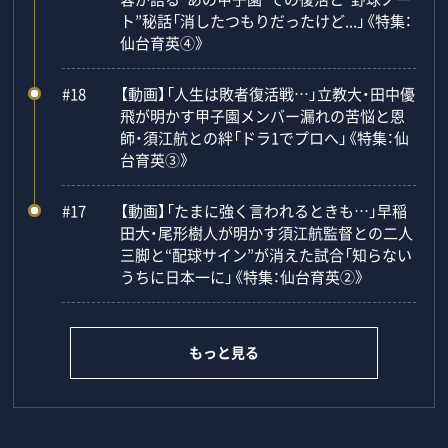
ト”秘話「消したつもりだったけど...」《特集：
仙台育英④》
#18
【動画】「人生は敗者復活戦…」立教大・田中優
飛が明かす甲子園メンバー漏れの苦悩と恩
師・須江航との絆「ドラ1でプロへ」《特集：仙
台育英③》
#17
【動画】「たまに強く言われるときも…」早稲
田大・尾形樹人が明かす須江航監督との二人
三脚と“配球サイン”が消えた試合「知らない
うちに日本一に」《特集：仙台育英②》
もっと見る