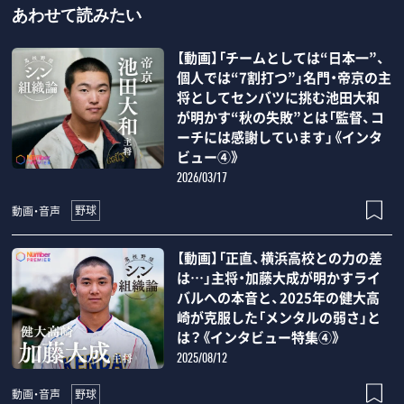
あわせて読みたい
【動画】「チームとしては“日本一”、
個人では“7割打つ”」名門・帝京の主
将としてセンバツに挑む池田大和
が明かす“秋の失敗”とは「監督、コ
ーチには感謝しています」《インタ
ビュー④》
2026/03/17
野球
動画・音声
【動画】「正直、横浜高校との力の差
は…」主将・加藤大成が明かすライ
バルへの本音と、2025年の健大高
崎が克服した「メンタルの弱さ」と
は？《インタビュー特集④》
2025/08/12
野球
動画・音声