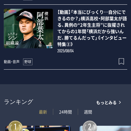
【動画】「本当にびっくり…自分にで
きるのか？」横浜高校・阿部葉太が語
る、異例の“2年生主将”に抜擢され
てからの1年間「横浜だから強いん
だ、勝てるんだって」《インタビュー
特集②》
2025/08/04
野球
動画・音声
もっとみる
ランキング
最新
24時間
週間
1
2