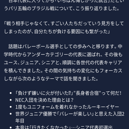
日本代表に入ってから「いちばん悔しかった試合」だとい
うパリ五輪のブラジル戦について、こう振り返りました。
「戦う相手じゃなくて、すごい人たちだっていう見方をして
しまったのが、自分たちが負ける要因にも繋がった」
話題はバレーボール選手としての歩みへと移ります。中
学時代からアンダーカテゴリーの代表に選ばれ、 その後も
ユース、ジュニア、シニアと、順調に各世代の代表キャリア
を積んできました。その間の気持ちの変化にもフォーカス
しながら次のようなテーマで話を聞きました。
「負けず嫌いに火が付いた⁉︎」”長身者合宿”って何だ！
NEC入団を決めた理由とは？
1度もユニフォームを着れなかったルーキーイヤー
世界ジュニア優勝で「バレーが楽しい」と思えた入団2
年目
本音は「行きたくなかった」…シニア代表初選出