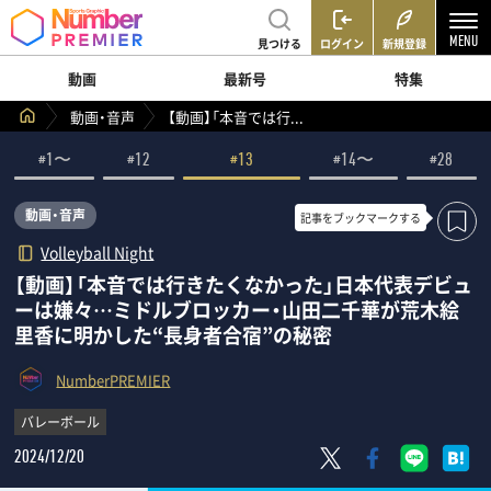
見つける
ログイン
新規登録
動画
最新号
特集
動画・音声
【動画】「本音では行...
#1〜
#12
#13
#14〜
#28
動画・音声
記事を
ブックマークする
Volleyball Night
【動画】「本音では行きたくなかった」日本代表デビュ
ーは嫌々…ミドルブロッカー・山田二千華が荒木絵
里香に明かした“長身者合宿”の秘密
NumberPREMIER
バレーボール
2024/12/20