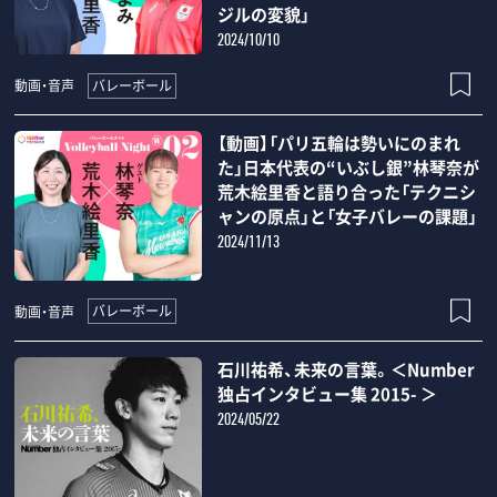
ジルの変貌」
2024/10/10
バレーボール
動画・音声
【動画】「パリ五輪は勢いにのまれ
た」日本代表の“いぶし銀”林琴奈が
荒木絵里香と語り合った「テクニシ
ャンの原点」と「女子バレーの課題」
2024/11/13
バレーボール
動画・音声
石川祐希、未来の言葉。＜Number
独占インタビュー集 2015- ＞
2024/05/22