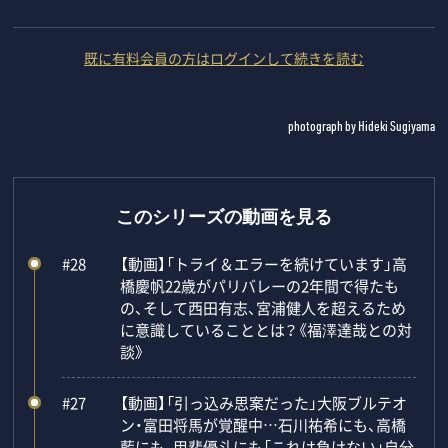
既に有料会員の方はログインして続きを読む
photograph by Hideki Sugiyama
このシリーズの動画を見る
#28
【動画】「トライ＆エラーを続けています」高
橋慶帆22歳がパリバレーの2年間で得たも
の、そして西田有志、宮浦健人を超えるため
に意識していることとは？《福澤達哉との対
談》
#27
【動画】「引っ込み思案だった」大阪ブルテオ
ン・富田将馬が覚醒中…石川祐希にも、高橋
藍にも、甲斐優斗にも「これは負けない」自分