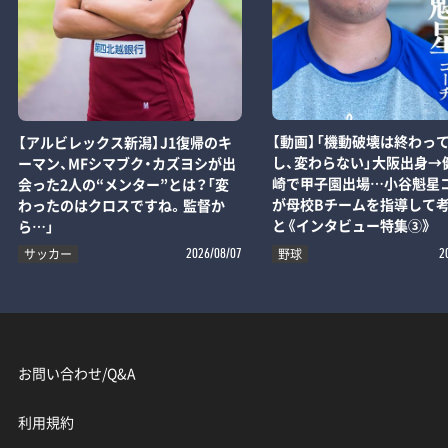
【動画】「機動破壊は終わっ
【アルビレックス新潟】J1復帰のキ
し、変わらない」大阪出身→
ーマン、MFシマブク・カズヨシが出
崎で甲子園出場…小谷魁星
会った2人の“メンター”とは？「変
が母校Bチームを指導して
わったのはクロスですね。監督か
と《インタビュー特集③》
ら…」
サッカー
野球
2026/08/07
2
お問い合わせ/Q&A
利用規約