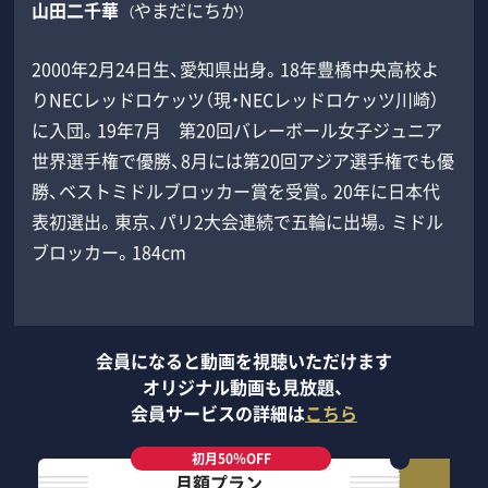
山田二千華​
やまだにちか
（
）
2000年2月24日生、愛知県出身。18年豊橋中央高校よ
りNECレッドロケッツ（現・NECレッドロケッツ川崎）
に入団。19年7月 第20回バレーボール女子ジュニア
世界選手権で優勝、8月には第20回アジア選手権でも優
勝、ベストミドルブロッカー賞を受賞。20年に日本代
表初選出。東京、パリ2大会連続で五輪に出場。ミドル
ブロッカー。184cm
会員になると動画を視聴いただけます
オリジナル動画も見放題、
会員サービスの詳細は
こちら
初月50％OFF
月額プラン