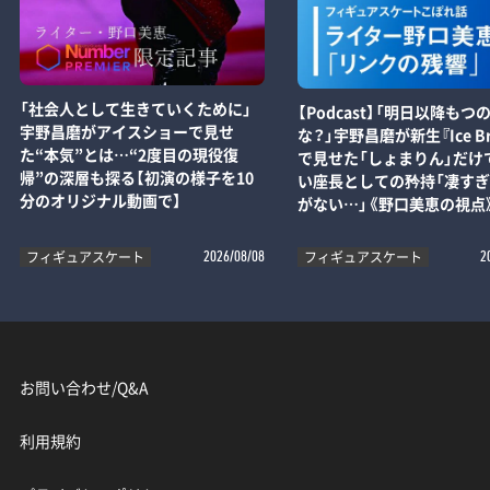
「社会人として生きていくために」
【Podcast】「明日以降もつ
宇野昌磨がアイスショーで見せ
な？」宇野昌磨が新生『Ice Br
た“本気”とは…“2度目の現役復
で見せた「しょまりん」だけ
帰”の深層も探る【初演の様子を10
い座長としての矜持「凄す
分のオリジナル動画で】
がない…」《野口美恵の視点
フィギュアスケート
フィギュアスケート
2026/08/08
2
お問い合わせ/Q&A
利用規約