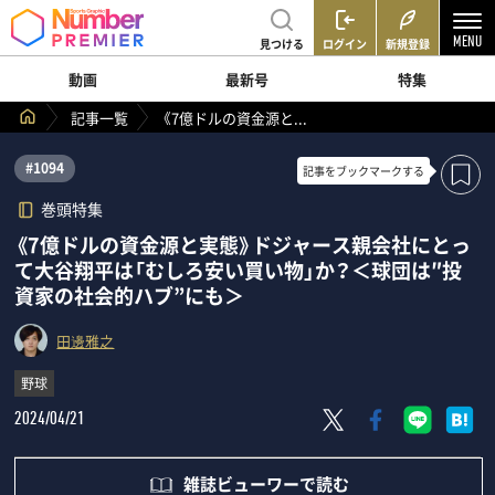
見つける
ログイン
新規登録
動画
最新号
特集
記事一覧
《7億ドルの資金源と...
#1094
記事を
ブックマークする
巻頭特集
《7億ドルの資金源と実態》ドジャース親会社にとっ
て大谷翔平は「むしろ安い買い物」か？＜球団は″投
資家の社会的ハブ”にも＞
田邊雅之
野球
2024/04/21
雑誌ビューワーで読む