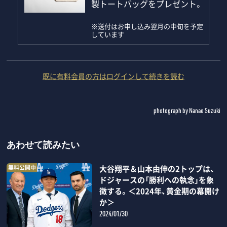
製トートバッグをプレゼント。
※送付はお申し込み翌月の中旬を予定
しています
既に有料会員の方はログインして続きを読む
photograph by Nanae Suzuki
あわせて読みたい
無料公開中
大谷翔平＆山本由伸の2トップは、
ドジャースの「勝利への執念」を象
徴する。＜2024年、黄金期の幕開け
か＞
2024/01/30