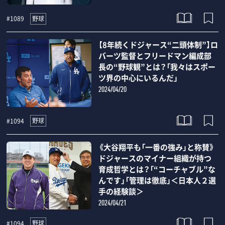
野球
#1089
【8年続くドジャース“二頭体制”】ロ
バーツ監督とフリードマン編成部
長の“野球観”とは？「我々はスポー
ツ界の中心にいるんだ」
2024/04/20
野球
#1094
《大谷翔平も「一番の強み」と称賛》
ドジャースのマイナー組織が持つ
育成哲学とは？「“コーチャブル”な
んです」「管理は徹底」＜日本人２選
手の経験談＞
2024/04/21
野球
#1094