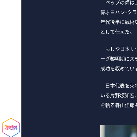
ペップの師は1
偉才ヨハン・クラ
年代後半に戦術
として仕えた。
もしや日本サッ
ーグ黎明期にス
成功を収めてい
日本代表を束ね
いる片野坂知宏
を執る森山佳郎