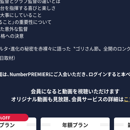
監督とクラブ監督の違いとは
台を指揮する喜びと楽しさ
大事にしていること
ること」の重要性について
た意外な監督
昇格への決意
ガルタ・進化の秘密を赤裸々に語った〝ゴリさん節〟全開のロン
9日取材）
は、NumberPREMIERにご入会いただき、ログインすると
会員になると動画を視聴いただけます
オリジナル動画も見放題、
会員サービスの詳細は
こ
％OFF
プラン
年額プラン