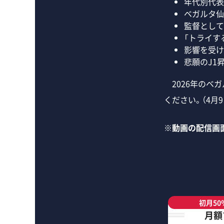
年代別代表
ベガルタ仙
監督として
「トライす
影響を受け
悲願のJ1
2026年のベ
ください。（4月
※動画の配信画面
初月50
月額