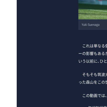
Yuki Suenaga
これは単なる偶
ーの影響もある
いう以前に、ひ
そもそも筑波大
った森山をこの
この動画では、