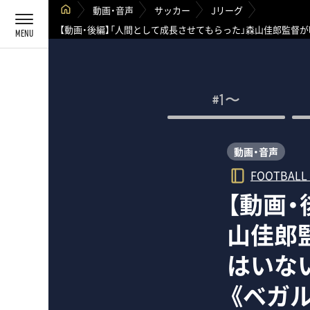
動画・音声
サッカー
Jリーグ
【動画・後編】「人間として成長させてもらった」森山佳郎監督
#1〜
動画・音声
FOOTBALL
【動画
山佳郎
はいな
《ベガ