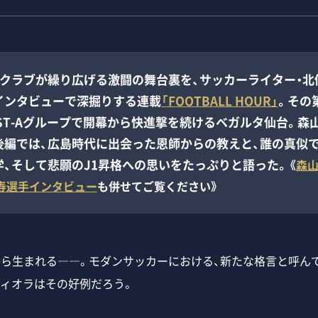
クラブが繰り広げる激闘の舞台裏を、サッカーライター・北
インタビューで深掘りする連載
「FOOTBALL HOUR」
。その第
ST-Aグループで開幕から快進撃を続けるベガルタ仙台。森
後編では、広島時代に出会った恩師からの教えと、誰の真似
学、そして悲願のJ1昇格への思いをたっぷりと語った。
《
森
寿選手インタビュー
も併せてご覧ください》
ら生まれる――。モダンサッカーにおける、新たな格言と呼ん
ディオラはその好例だろう。