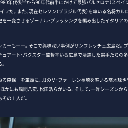
980年代後半から90年代前半にかけて最強バルセロナ（スペイ
イフだ。また、現在セレソン（ブラジル代表）を率いる名将カルロ
史を一変させるゾーナル・プレッシングを編み出したイタリアの
カーも――。そこで興味深い事例がサンフレッチェ広島だ。プ
チュアート・バクスター監督率いる広島で活躍した選手たちの多
る。
る森保一を筆頭に、J1のＶ・ファーレン長崎を率いる高木琢也
、ほかにも風間八宏、松田浩らがいる。そして、一昨シーズンから
もその１人だ。