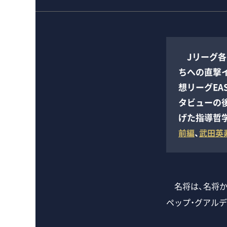
Jリーグ各
ちへの直撃
想リーグEA
タビューの
げた指導哲
前編
、
武田英
名将は、名将か
ペップ・グアル