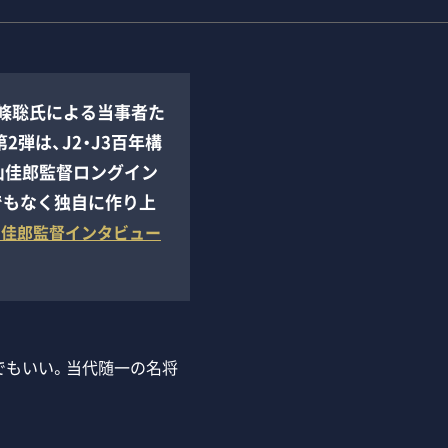
條聡氏による当事者た
2弾は、J2・J3百年構
山佳郎監督ロングイン
でもなく独自に作り上
山佳郎監督インタビュー
でもいい。当代随一の名将