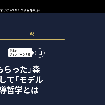
哲学とは《ベガルタ仙台特集③》
#6
記事を
ブックマークする
もらった」森
して「モデル
導哲学とは