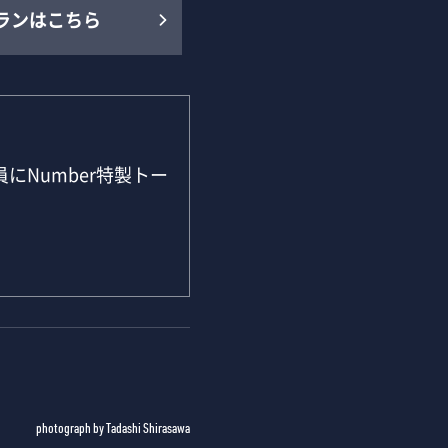
ランはこちら
にNumber特製トー
photograph by Tadashi Shirasawa