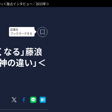
」＜独占インタビュー／2015年＞
記事を
ブックマークする
くなる」藤浪
神の違い」＜