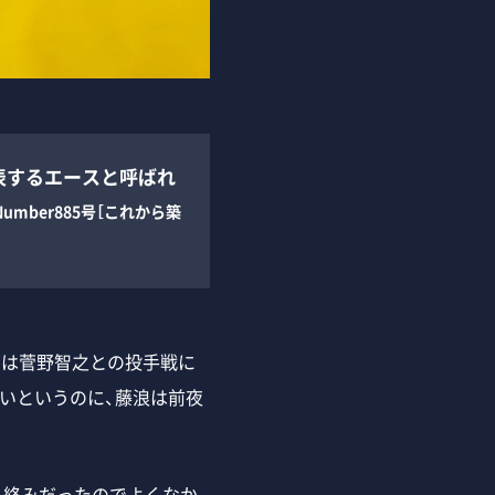
表するエースと呼ばれ
Number885号［これから築
郎は菅野智之との投手戦に
いというのに、藤浪は前夜
ル絡みだったのでよくなか