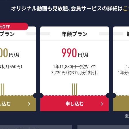
オリジナル動画も見放題、
会員サービスの詳細は
こ
％OFF
プラン
年額プラン
00
990
円/月
円/月
初月650円！
1年11,880円一括払いで
1
3,720円（約3カ月分）割引！
1年分
し込む
申し込む
※