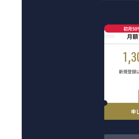
初月50
月額
1,3
新規登録は
申