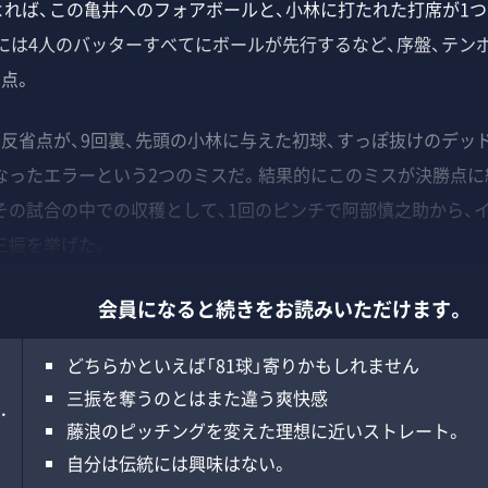
れば、この亀井へのフォアボールと、小林に打たれた打席が1つ
回には4人のバッターすべてにボールが先行するなど、序盤、テン
点。
反省点が、9回裏、先頭の小林に与えた初球、すっぽ抜けのデッ
なったエラーという2つのミスだ。結果的にこのミスが決勝点に
その試合の中での収穫として、1回のピンチで阿部慎之助から、
三振を挙げた。
会員になると続きをお読みいただけます。
どちらかといえば「81球」寄りかもしれません
三振を奪うのとはまた違う爽快感
…
藤浪のピッチングを変えた理想に近いストレート。
自分は伝統には興味はない。