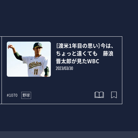
［渡米1年目の思い］今は、
ちょっと遠くても 藤浪
晋太郎が見たWBC
2023/03/30
野球
#1070