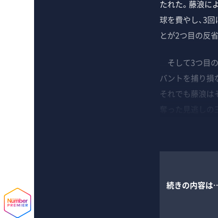
たれた。藤浪によ
球を費やし、3
とが2つ目の反省
そして3つ目の
バントを捕り損
それでも藤浪は
奪った見逃しの
続きの内容は