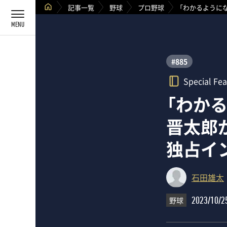
記事一覧
野球
プロ野球
「わかるように
#885
Special Fea
「わか
晋太郎
独占イ
石田雄太
野球
2023/10/2