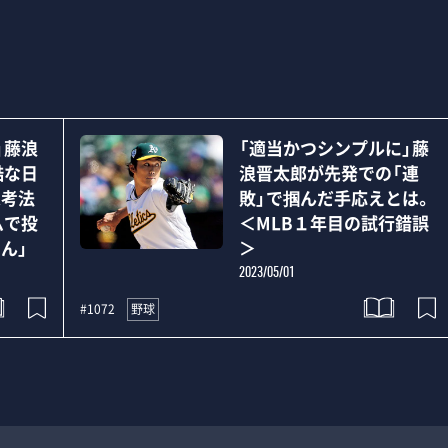
」藤浪
「適当かつシンプルに」藤
酷な日
浪晋太郎が先発での「連
思考法
敗」で掴んだ手応えとは。
ムで投
＜MLB１年目の試行錯誤
ん」
＞
2023/05/01
野球
#1072