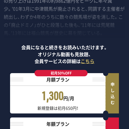
の売り上げは1991年の約9862億円をピークに年々減
少。'01年3月に中津競馬が廃止されると、同調する主催者が
続出し、わずか4年のうちに数々の競馬場が姿を消した。こ
の「廃止ドミノ」がひと段落した後も、'11年には荒尾競
馬、'13年には福山競馬が歴史に幕を閉じている。
会員になると続きをお読みいただけます。
オリジナル動画も見放題、
会員サービスの詳細は
こちら
初月50％OFF
月額プラン
申し込む
1,300
円/月
新規登録は初月650円！
年額プラン