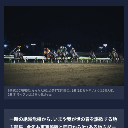
3連単300万円超となった大波乱の第67回羽田盃。1着（15）ミヤギザオウは9番人気、
2着（8）ライアンは13番人気だった
一時の絶滅危機から、いまや我が世の春を謳歌する地
方競馬。今年も東京優駿と同日から8つある地方ダー