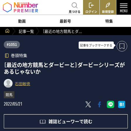
見つける
ログイン
新規登録
動画
最新号
特集
記事一覧
［最近の地方競馬とダ...
#1051
記事を
ブックマークする
巻頭特集
［最近の地方競馬とダービーと］ダービーシリーズが
あるじゃないか
石田敏徳
競馬
2022/05/21
雑誌ビューワーで読む