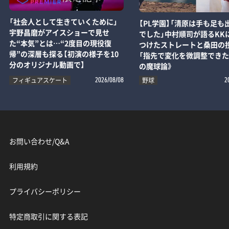
「社会人として生きていくために」
【PL学園】「清原は手も足も
宇野昌磨がアイスショーで見せ
でした」中村順司が語るKK
た“本気”とは…“2度目の現役復
つけたストレートと桑田の
帰”の深層も探る【初演の様子を10
「指先で変化を微調整できた
分のオリジナル動画で】
の魔球論》
フィギュアスケート
野球
2026/08/08
2
お問い合わせ/Q&A
利用規約
プライバシーポリシー
特定商取引に関する表記