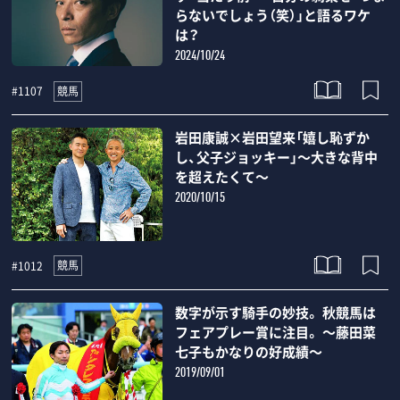
らないでしょう（笑）」と語るワケ
は？
2024/10/24
競馬
#1107
岩田康誠×岩田望来「嬉し恥ずか
し、父子ジョッキー」～大きな背中
を超えたくて～
2020/10/15
競馬
#1012
数字が示す騎手の妙技。 秋競馬は
フェアプレー賞に注目。 ～藤田菜
七子もかなりの好成績～
2019/09/01