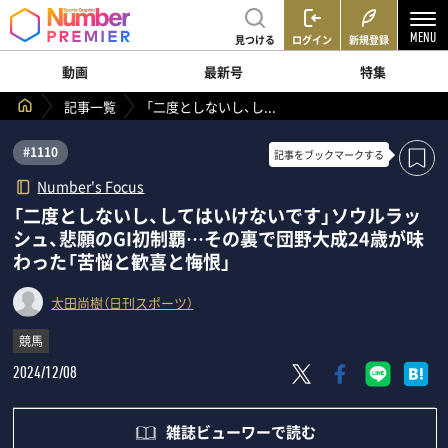
見つける
ログイン
新規登録
動画
最新号
特集
記事一覧
「二度としないし、し...
#1110
記事を
ブックマークする
Number's Focus
「二度としないし、してはいけないです」ソウルラッ
シュ、悲願のGI初制覇…その裏で団野大成24歳が味
わった「苦悩と歓喜と悔恨」
太田尚樹（日刊スポーツ）
競馬
2024/12/08
雑誌ビューワーで読む