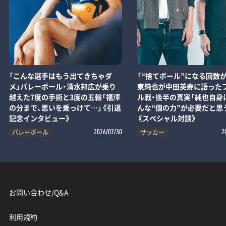
「こんな選手はもう出てきちゃダ
「“捨てボール”になる回数が
メ」バレーボール・清水邦広が乗り
東純也が中田英寿に語った
越えた7度の手術と3度の五輪「福澤
ル戦・後半の真実「純也自身
の分まで、思いを乗っけて…」《引退
んな“個の力”が必要だと思
記念インタビュー》
《スペシャル対談》
バレーボール
サッカー
2026/07/30
2
お問い合わせ/Q&A
利用規約