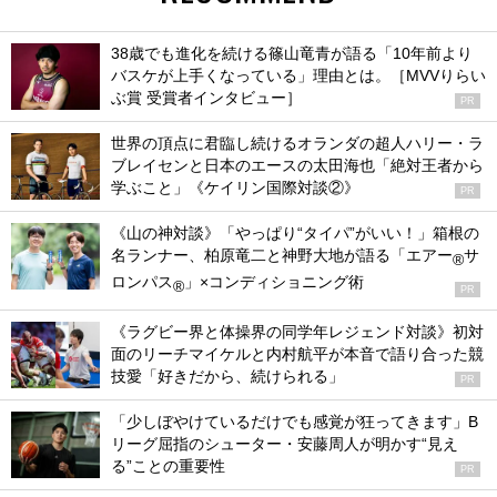
38歳でも進化を続ける篠山竜青が語る「10年前より
バスケが上手くなっている」理由とは。［MVVりらい
ぶ賞 受賞者インタビュー］
PR
世界の頂点に君臨し続けるオランダの超人ハリー・ラ
ブレイセンと日本のエースの太田海也「絶対王者から
学ぶこと」《ケイリン国際対談②》
PR
《山の神対談》「やっぱり“タイパ”がいい！」箱根の
名ランナー、柏原竜二と神野大地が語る「エアー
サ
®
ロンパス
」×コンディショニング術
®
PR
《ラグビー界と体操界の同学年レジェンド対談》初対
面のリーチマイケルと内村航平が本音で語り合った競
技愛「好きだから、続けられる」
PR
「少しぼやけているだけでも感覚が狂ってきます」B
リーグ屈指のシューター・安藤周人が明かす“見え
る”ことの重要性
PR