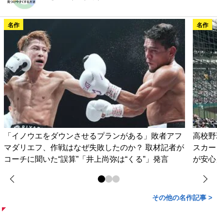
名作
名作
「イノウエをダウンさせるプランがある」敗者アフ
高校野
マダリエフ、作戦はなぜ失敗したのか？ 取材記者が
スカー
コーチに聞いた“誤算”「井上尚弥は“くる”」発言
が安心
その他の名作記事 >