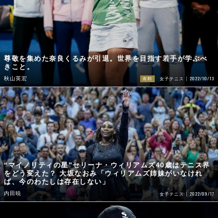
尊敬を集めた奈良くるみが引退。世界を目指す若手が学ぶべ
きこと。
2022/10/13
秋山英宏
有料
女子テニス
“マイノリティの星”セリーナ・ウィリアムズ40歳はテニス界
をどう変えた？ 大坂なおみ「ウィリアムズ姉妹がいなけれ
ば、今のわたしは存在しない」
内田暁
2022/09/17
女子テニス