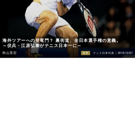
海外ツアーへの登竜門？ 裏街道、全日本選手権の意義。
～伏兵・江原弘泰がテニス日本一に～
2014/12/07
秋山英宏
有料
テニス日本代表