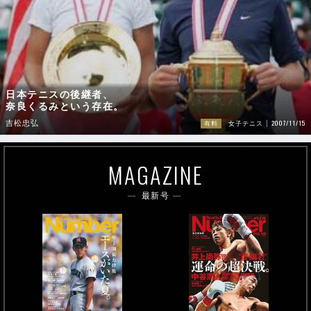
日本テニスの後継者、
奈良くるみという存在。
2007/11/15
吉松忠弘
有料
女子テニス
MAGAZINE
最新号