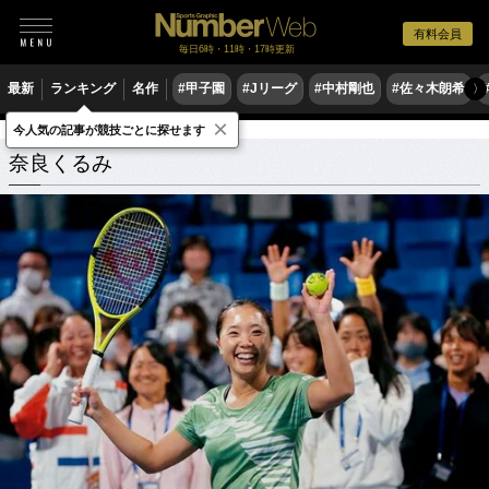
有料会員
毎日6時・11時・17時更新
最新
ランキング
名作
#甲子園
#Jリーグ
#中村剛也
#佐々木朗希
〉
×
今人気の記事が競技ごとに探せます
奈良くるみ
関連記事
奈良くるみ