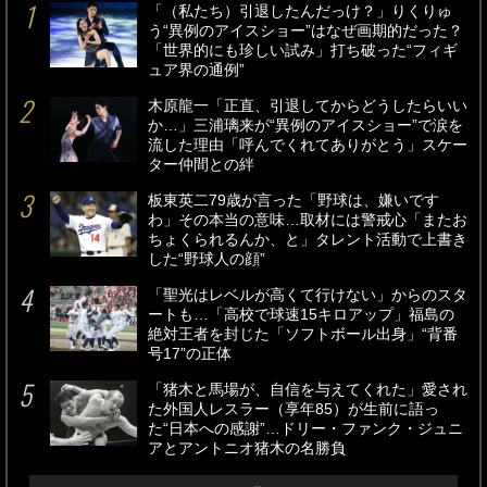
「（私たち）引退したんだっけ？」りくりゅ
う“異例のアイスショー”はなぜ画期的だった？
「世界的にも珍しい試み」打ち破った“フィギ
ュア界の通例”
木原龍一「正直、引退してからどうしたらいい
か…」三浦璃来が“異例のアイスショー”で涙を
流した理由「呼んでくれてありがとう」スケー
ター仲間との絆
板東英二79歳が言った「野球は、嫌いです
わ」その本当の意味…取材には警戒心「またお
ちょくられるんか、と」タレント活動で上書き
した“野球人の顔”
「聖光はレベルが高くて行けない」からのスタ
ートも…「高校で球速15キロアップ」福島の
絶対王者を封じた「ソフトボール出身」“背番
号17”の正体
「猪木と馬場が、自信を与えてくれた」愛され
た外国人レスラー（享年85）が生前に語っ
た“日本への感謝”…ドリー・ファンク・ジュニ
アとアントニオ猪木の名勝負