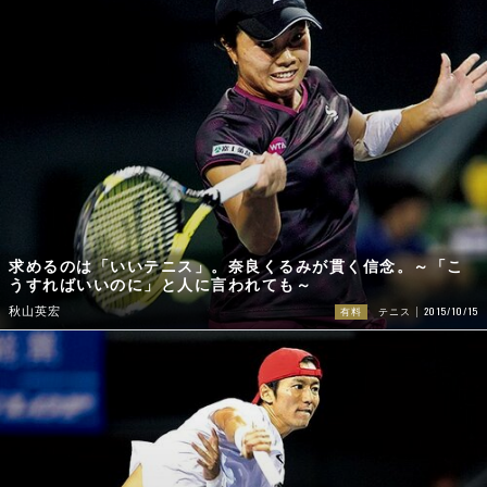
求めるのは「いいテニス」。奈良くるみが貫く信念。～「こ
うすればいいのに」と人に言われても～
2015/10/15
秋山英宏
有料
テニス