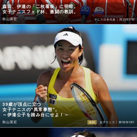
森田、伊達の「二枚看板」に明暗。
女子テニスフェド杯、激闘の教訓。
秋山英宏
2013/02/12
テニス日本代表
39歳が頂点に立つ
女子テニスの“異常事態”。
～伊達公子を踏み台にせよ！～
2010/01/01
秋山英宏
有料
女子テニス