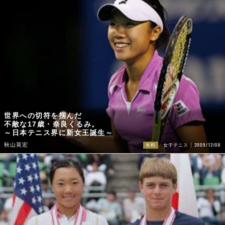
世界への切符を掴んだ
不敵な17歳・奈良くるみ。
～日本テニス界に新女王誕生～
2009/12/08
秋山英宏
有料
女子テニス