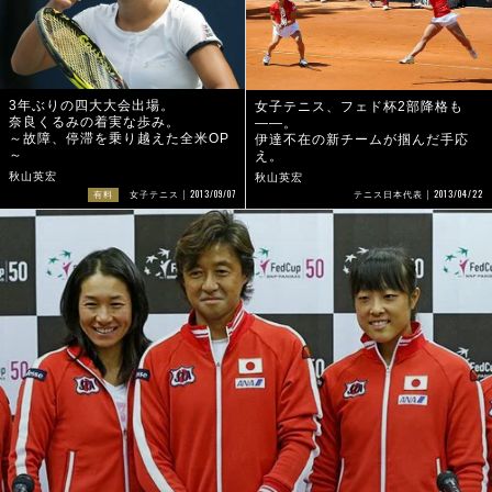
3年ぶりの四大大会出場。
女子テニス、フェド杯2部降格も
奈良くるみの着実な歩み。
――。
～故障、停滞を乗り越えた全米OP
伊達不在の新チームが掴んだ手応
～
え。
秋山英宏
秋山英宏
2013/04/22
2013/09/07
テニス日本代表
有料
女子テニス