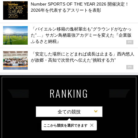
Number SPORTS OF THE YEAR 2026 開催決定！
2026年を代表するアスリートを表彰
「バイエルン移籍の逸材輩出も“グラウンドがなかっ
た”…」サガン鳥栖最強アカデミーを変えた『企業版
ふるさと納税』
PR
「安定した場所にとどまれば成長は止まる」西内悠人
が故郷・高知で次世代へ伝えた“挑戦する力”
PR
RANKING
全ての競技
×
ここから競技を選択できます
最新
24時間
週間