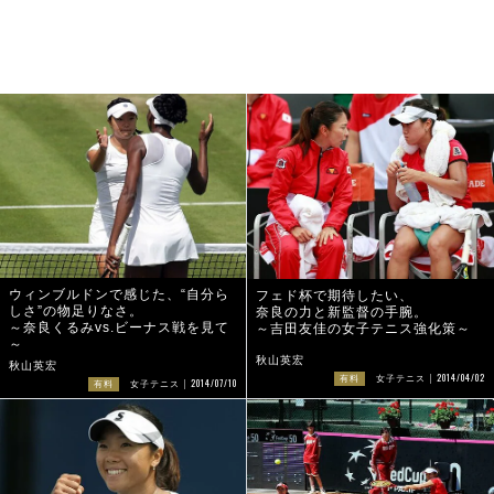
ウィンブルドンで感じた、“自分ら
フェド杯で期待したい、
しさ”の物足りなさ。
奈良の力と新監督の手腕。
～奈良くるみvs.ビーナス戦を見て
～吉田友佳の女子テニス強化策～
～
秋山英宏
秋山英宏
2014/04/02
有料
女子テニス
2014/07/10
有料
女子テニス