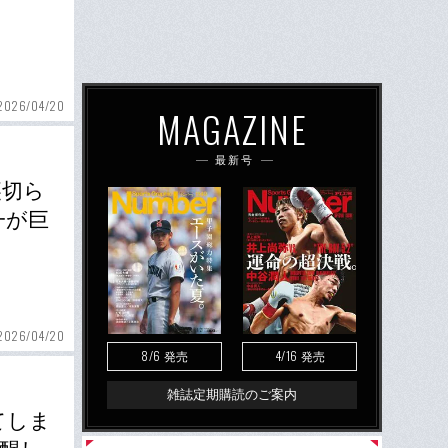
2026/04/20
MAGAZINE
最新号
裏切ら
一が巨
2026/04/20
8/6
4/16
発売
発売
雑誌定期購読のご案内
てしま