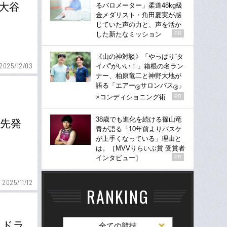
ー大谷
るバロメーター」柔道48kg級
金メダリスト・角田夏実が感
じていた声の力と、声を活か
した新たなミッション
PR
《山の神対談》「やっぱり“タ
2025/12/03
イパ”がいい！」箱根の名ラン
ナー、柏原竜二と神野大地が
語る「エアー
サロンパス
」
®
®
×コンディショニング術
PR
38歳でも進化を続ける篠山竜
、先発
青が語る「10年前よりバスケ
が上手くなっている」理由と
は。［MVVりらいぶ賞 受賞者
インタビュー］
PR
2025/11/12
RANKING
、ドラ
全ての競技