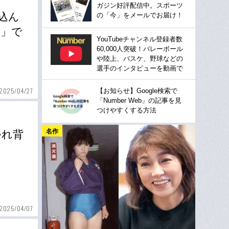
ガジン好評配信中。スポーツ
込ん
の「今」をメールでお届け！
ル」で
YouTubeチャンネル登録者数
60,000人突破！バレーボール
や陸上、バスケ、野球などの
選手のインタビューを動画で
2025/04/27
【お知らせ】Google検索で
「Number Web」の記事を見
つけやすくする方法
名作
かれ背
2025/04/07