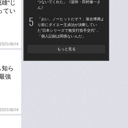
雄“じ
つないでくれた」《追悼・田村修一さ
王貞
ん》
当
ってい
「おい、ノーヒットだぞ？」落合博満よ
「
り前にダイエー王貞治が決断してい
で
た“日本シリーズで無安打投手交代”…
を
「個人記録は関係ないんだ」
は
2025/06/14
もっと見る
も知ら
最強
2025/06/14