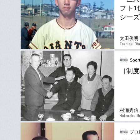
フト1
シーズ
太田俊明
Toshiaki Ota
Spor
［制度
村瀬秀信
Hidenobu M
プロ