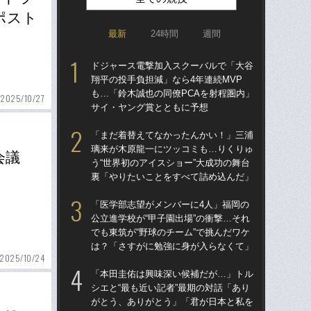
ポスト
最新
24時間
週間
ドジャース電撃加入スクーバルで「大谷
「ア
翔平の投手負担減」なら4年連続MVP
球
も…「鈴木誠也の同僚PCAを射程圏内」
す“
2025/10/27
サイ・ヤング賞とともに予想
た…
らD
「まだ着替えてなかったんかい！」三浦
璃来が木原龍一にツッコミも…りくりゅ
「
会議
う“世界初のアイスショー”大成功の舞台
り
裏「やりたいことをすべて詰め込んだ」
た“
「
「医学部志望がメンバーに4人」福岡の
公立進学校が“甲子園出場”の衝撃…それ
「
でも東筑が“野球のチーム”で挑んだワケ
終わ
は？「さすがに勉強に身が入らなくて」
つか
2025/10/24
リ
「本田圭佑は興味深い候補だが…」トル
シエと“最も近い記者”最期の対話「あり
「
がとう、ありがとう」「君が日本と私を
っ