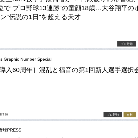
位で“プロ野球13連勝”の童顔18歳…大谷翔平の
ン“伝説の1日”を超える天才
プロ野球
ts Graphic Number Special
導入60周年］混乱と福音の第1回新人選手選択
urase
プロ野球
有料
野球PRESS