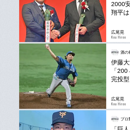
200
翔平は
広尾晃
Kou Hiroo
酒の
伊藤大
「20
完投
広尾晃
Kou Hiroo
プロ
「巨人