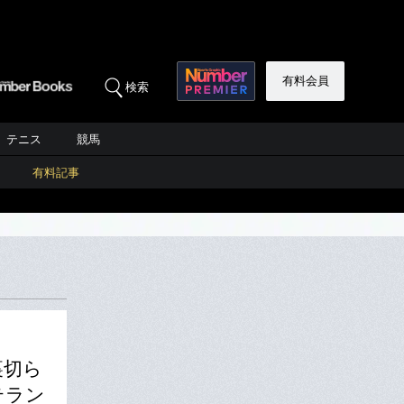
有料会員
検索
テニス
競馬
有料記事
裏切ら
テラン