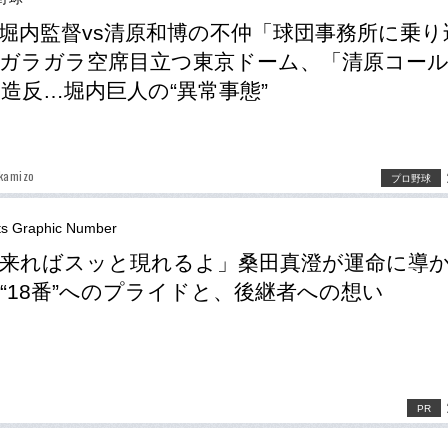
堀内監督vs清原和博の不仲「球団事務所に乗り
ガラガラ空席目立つ東京ドーム、「清原コー
造反…堀内巨人の“異常事態”
kamizo
プロ野球
ts Graphic Number
来ればスッと現れるよ」桑田真澄が運命に導
“18番”へのプライドと、後継者への想い
PR