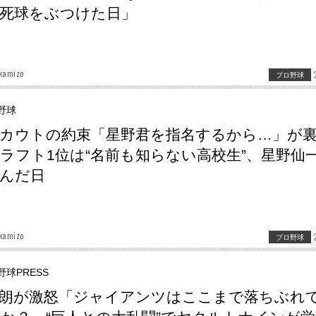
死球をぶつけた日」
kamizo
プロ野球
野球
カウトの約束「星野君を指名するから…」が
ラフト1位は“名前も知らない高校生”、星野仙
んだ日
kamizo
プロ野球
野球PRESS
達朗が激怒「ジャイアンツはここまで落ちぶれ