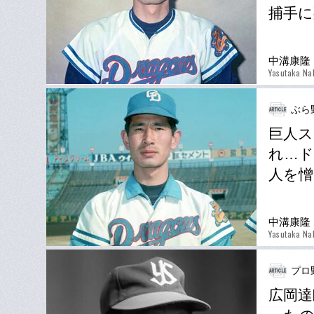
捕手に
中溝康隆
Yasutaka Na
ぶら
巨人ス
れ…ド
人を憎
中溝康隆
Yasutaka Na
プロ
広岡