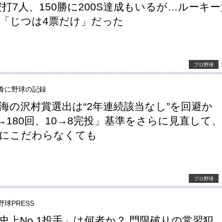
0安打7人、150勝に200S達成もいるが…ルーキ
「じつは4票だけ」だった
プロ野球
肴に野球の記録
海の沢村賞選出は“2年連続該当なし”を回避か
0→180回、10→8完投」基準をさらに見直して
型にこだわらなくても
プロ野球
野球PRESS
史上No.1投手」は何者か？ 門限破りの常習犯