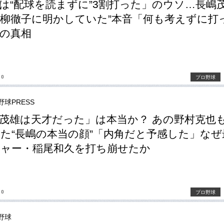
は“配球を読まずに”3割打った」のウソ…長嶋茂
柳徹子に明かしていた”本音「何も考えずに打
の真相
no
プロ野球
野球PRESS
茂雄は天才だった」は本当か？ あの野村克也
た“長嶋の本当の顔”「内角だと予感した」なぜ
ャー・稲尾和久を打ち崩せたか
no
プロ野球
野球