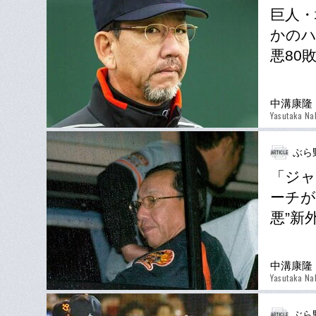
巨人・
かのハ
悪80
中溝康隆
Yasutaka Na
ぶら
「ジャ
ーチが
悪”新
中溝康隆
Yasutaka Na
ぶら