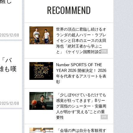
覚醒し
RECOMMEND
世界の頂点に君臨し続けるオ
2025/12/08
ランダの超人ハリー・ラブレ
イセンと日本のエースの太田
海也「絶対王者から学ぶこ
と」《ケイリン国際対談②》
PR
「バ
Number SPORTS OF THE
雄も嘆
YEAR 2026 開催決定！ 2026
年を代表するアスリートを表
彰
「少しぼやけているだけでも
感覚が狂ってきます」Bリー
2025/12/08
グ屈指のシューター・安藤周
人が明かす“見える”ことの重
要性
PR
」
「会場の声は自分を客観視す