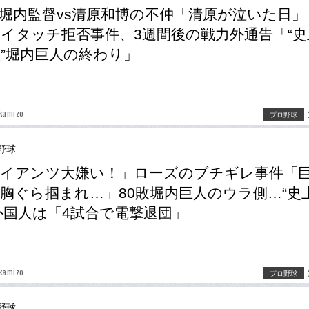
堀内監督vs清原和博の不仲「清原が泣いた日」
イタッチ拒否事件、3週間後の戦力外通告「“史
敗”堀内巨人の終わり」
kamizo
プロ野球
野球
イアンツ大嫌い！」ローズのブチギレ事件「
胸ぐら掴まれ…」80敗堀内巨人のウラ側…“史
外国人は「4試合で電撃退団」
kamizo
プロ野球
野球