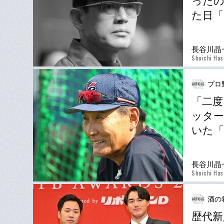
ったの
た日
長谷川晶
Shoichi Ha
プロ
「二度
ッター
いた
長谷川晶
Shoichi Ha
酒の
歴代新