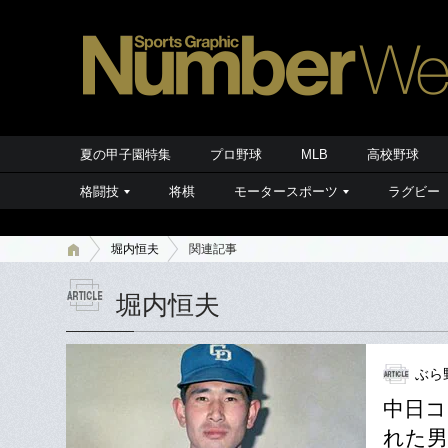
夏の甲子園特集
プロ野球
MLB
高校野球
格闘技
将棋
モータースポーツ
ラグビー
堀内恒夫
関連記事
堀内恒夫
ぶら
中日コ
れた男