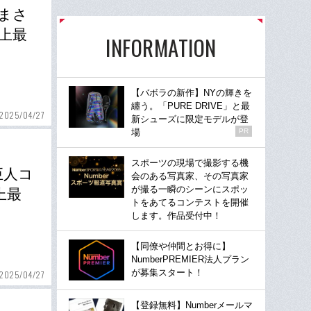
まさ
上最
INFORMATION
【バボラの新作】NYの輝きを
纏う。「PURE DRIVE」と最
2025/04/27
新シューズに限定モデルが登
場
PR
スポーツの現場で撮影する機
巨人コ
会のある写真家、その写真家
が撮る一瞬のシーンにスポッ
上最
トをあてるコンテストを開催
します。作品受付中！
【同僚や仲間とお得に】
NumberPREMIER法人プラン
が募集スタート！
2025/04/27
【登録無料】Numberメールマ