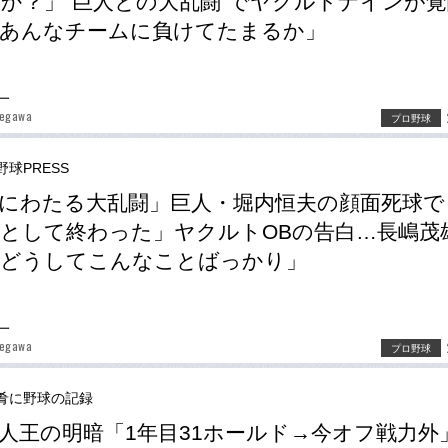
か？」“巨人との大乱闘”でヤクルトナインが
「あんなチームに負けてたまるか」
一
segawa
プロ野球
野球PRESS
にわたる大乱闘」巨人・堀内恒夫の顔面死球で
として終わった」ヤクルトOBの告白…長嶋茂
「どうしてこんなことばっかり」
一
segawa
プロ野球
肴に野球の記録
人王の明暗「1年目31ホールド→今オフ戦力外