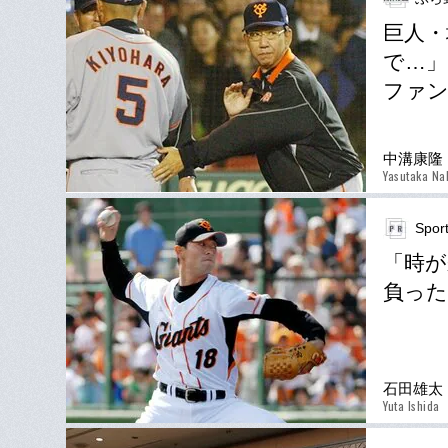
巨人・
で…」
ファン
中溝康隆
Yasutaka Na
Spor
「時が
負った
石田雄太
Yuta Ishida