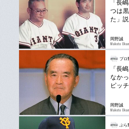
「長嶋
つは黒
た」説
岡野誠
Makoto Oka
プロ
「長嶋
なかっ
ピッチ
岡野誠
Makoto Oka
ぶら