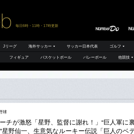
毎日6時・11時・17時更新
Jリーグ
海外サッカー
サッカー日本代表
ゴルフ
フィギュア
バスケットボール
バレーボール
他競技
野球
ーチが激怒「星野、監督に謝れ！」“巨人軍に
”星野仙一、生意気なルーキー伝説「巨人のベ