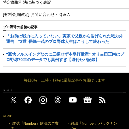
特定商取引法に基づく表記
[有料会員限定] お問い合わせ・Ｑ＆Ａ
プロ野球の前後の記事
「お前は戦力に入っていない」実家で父親から告げられた戦力外
通告 “2世”長嶋一茂のプロ野球人生はこうして終わった
“豪快フルスイングなのに三振せず本塁打量産” オリ吉田正尚はプ
ロ野球70年のデータでも異例すぎ【週刊セパ記録】
毎日6時・11時・17時に最新記事をお届けします
FOLLOW US
MAGAZINE
雑誌『Number』購読のご案
雑誌『Number』バックナン
内
バー