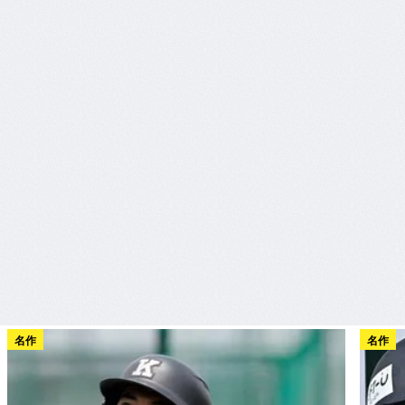
名作
名作