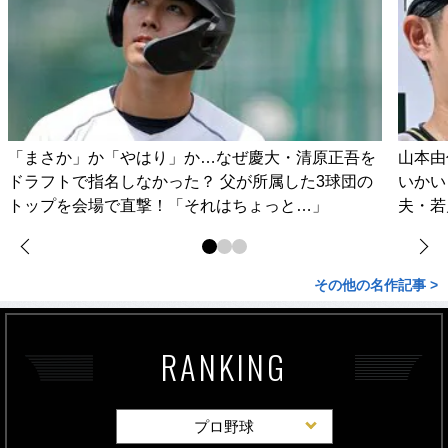
「まさか」か「やはり」か…なぜ慶大・清原正吾を
山本由
ドラフトで指名しなかった？ 父が所属した3球団の
いかい
トップを会場で直撃！「それはちょっと…」
夫・若
その他の名作記事 >
RANKING
プロ野球