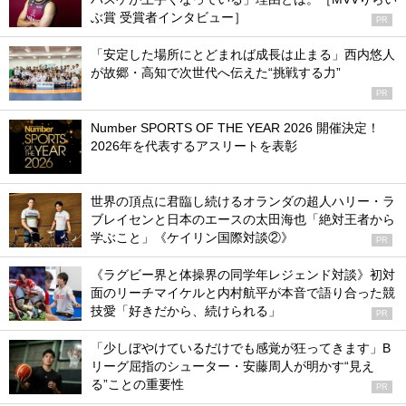
ぶ賞 受賞者インタビュー］
PR
「安定した場所にとどまれば成長は止まる」西内悠人
が故郷・高知で次世代へ伝えた“挑戦する力”
PR
Number SPORTS OF THE YEAR 2026 開催決定！
2026年を代表するアスリートを表彰
世界の頂点に君臨し続けるオランダの超人ハリー・ラ
ブレイセンと日本のエースの太田海也「絶対王者から
学ぶこと」《ケイリン国際対談②》
PR
《ラグビー界と体操界の同学年レジェンド対談》初対
面のリーチマイケルと内村航平が本音で語り合った競
技愛「好きだから、続けられる」
PR
「少しぼやけているだけでも感覚が狂ってきます」B
リーグ屈指のシューター・安藤周人が明かす“見え
る”ことの重要性
PR