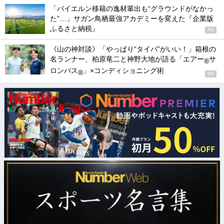
「バイエルン移籍の逸材輩出も“グラウンドがなかっ
た”…」サガン鳥栖最強アカデミーを変えた『企業版
ふるさと納税』
PR
《山の神対談》「やっぱり“タイパ”がいい！」箱根の
名ランナー、柏原竜二と神野大地が語る「エアー
サ
®
ロンパス
」×コンディショニング術
®
PR