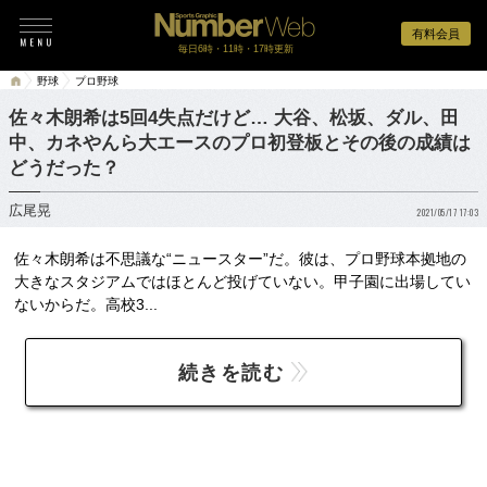
有料会員
毎日6時・11時・17時更新
野球
プロ野球
佐々木朗希は5回4失点だけど… 大谷、松坂、ダル、田
中、カネやんら大エースのプロ初登板とその後の成績は
どうだった？
広尾晃
2021/05/17 17:03
佐々木朗希は不思議な“ニュースター”だ。彼は、プロ野球本拠地の
大きなスタジアムではほとんど投げていない。甲子園に出場してい
ないからだ。高校3...
続きを読む