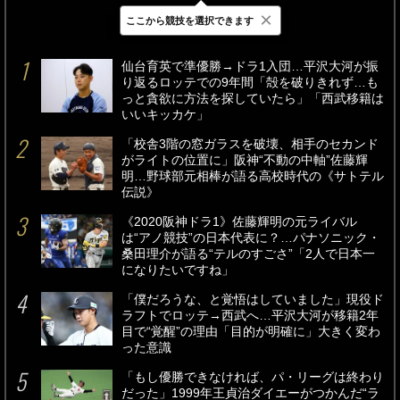
×
ここから競技を選択できます
最新
24時間
週間
仙台育英で準優勝→ドラ1入団…平沢大河が振
り返るロッテでの9年間「殻を破りきれず…も
っと貪欲に方法を探していたら」「西武移籍は
いいキッカケ」
「校舎3階の窓ガラスを破壊、相手のセカンド
がライトの位置に」阪神“不動の中軸”佐藤輝
明…野球部元相棒が語る高校時代の《サトテル
伝説》
《2020阪神ドラ1》佐藤輝明の元ライバル
は“アノ競技”の日本代表に？…パナソニック・
桑田理介が語る“テルのすごさ”「2人で日本一
になりたいですね」
「僕だろうな、と覚悟はしていました」現役ド
ラフトでロッテ→西武へ…平沢大河が移籍2年
目で“覚醒”の理由「目的が明確に」大きく変わ
った意識
「もし優勝できなければ、パ・リーグは終わり
だった」1999年王貞治ダイエーがつかんだ“ラ