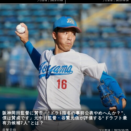
2023/10/26
プロ野球
プロ野球
阪神岡田監督に賛否「“ドラ1指名の事前公表やめへんか？”、
僕は賛成です」元中日監督・谷繁元信が評価する“ドラフト最
有力候補7人”とは？
谷繁元信
2023/10/25
プロ野球