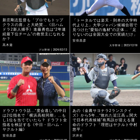
新庄剛志監督も「プロでもトップ
「トータルでは楽天・則本の大学時
クラスの肩」と大絶賛…《日ハム
代より上」大学ジャパン候補合宿で
ドラ2新人捕手》進藤勇也は“2年連
見つけた“愛知の逸材”の正体…「足
続最下位チーム”の救世主になれる
りないのは全国大会での実績だけ」
か？
安倍昌彦
高木遊
2023/12/10
大学野球
2024/02/13
プロ野球
ドラフトウラ話…“度会逃し”の中日
あの《金農サヨナラ2ランスクイ
は2位指名で「横浜高校同期」…も
ズ》から5年…“敗れた近江高→関大
し1位を当てていたら？ ドラフト全
で日本代表候補”有馬諒が迎える運
指名を検証する《中日・日ハム・
命のドラフト「理想はヤクルト中村
ヤクルト編》
悠平」
安倍昌彦
沢井史
2023/11/09