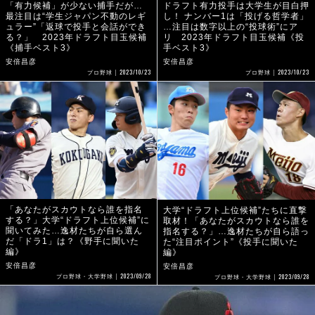
「有力候補」が少ない捕手だが…
ドラフト有力投手は大学生が目白押
最注目は“学生ジャパン不動のレギ
し！ ナンバー1は「投げる哲学者」
ュラー”「返球で投手と会話ができ
…注目は数字以上の“投球術”にア
る？」 2023年ドラフト目玉候補
リ 2023年ドラフト目玉候補《投
《捕手ベスト3》
手ベスト3》
安倍昌彦
安倍昌彦
2023/10/23
2023/10/23
プロ野球
プロ野球
「あなたがスカウトなら誰を指名
大学“ドラフト上位候補”たちに直撃
する？」大学“ドラフト上位候補”に
取材！「あなたがスカウトなら誰を
聞いてみた…逸材たちが自ら選ん
指名する？」…逸材たちが自ら語っ
だ「ドラ1」は？《野手に聞いた
た“注目ポイント”《投手に聞いた
編》
編》
安倍昌彦
安倍昌彦
2023/09/28
2023/09/28
プロ野球・大学野球
プロ野球・大学野球