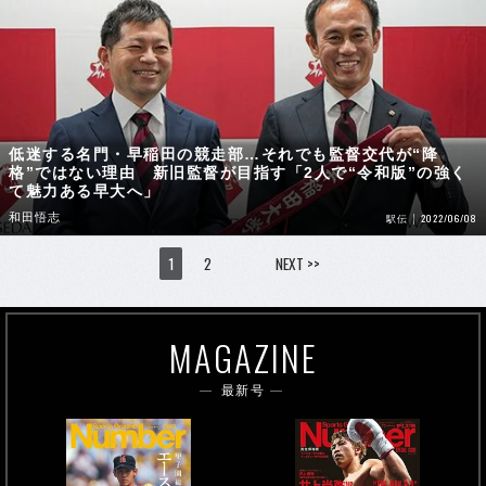
低迷する名門・早稲田の競走部…それでも監督交代が“降
格”ではない理由 新旧監督が目指す「2人で“令和版”の強く
て魅力ある早大へ」
和田悟志
2022/06/08
駅伝
1
2
NEXT >>
MAGAZINE
最新号