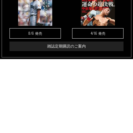
8/6
4/16
発売
発売
雑誌定期購読のご案内