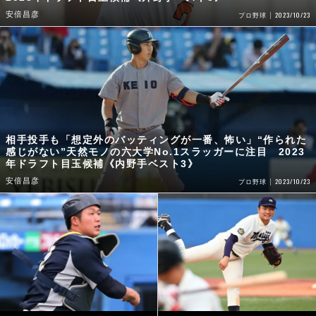
安倍昌彦
2023/10/23
プロ野球
相手投手も「想定外のバッティングが一番、怖い」“作られた
感じがない”天然モノの六大学No.1スラッガーに注目 2023
年ドラフト目玉候補《内野手ベスト3》
安倍昌彦
2023/10/23
プロ野球