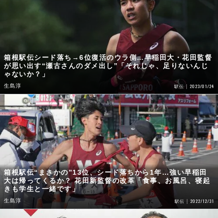
箱根駅伝シード落ち→6位復活のウラ側…早稲田大・花田監督
が思い出す“瀬古さんのダメ出し”「それじゃ、足りないんじ
ゃないか？」
生島淳
2023/01/24
駅伝
箱根駅伝“まさかの”13位、シード落ちから1年…強い早稲田
大は帰ってくるか？ 花田新監督の改革「食事、お風呂、寝起
きも学生と一緒です」
生島淳
2022/12/31
駅伝