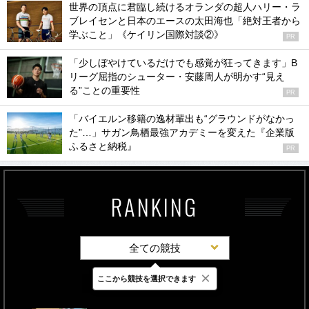
世界の頂点に君臨し続けるオランダの超人ハリー・ラ
ブレイセンと日本のエースの太田海也「絶対王者から
学ぶこと」《ケイリン国際対談②》
PR
「少しぼやけているだけでも感覚が狂ってきます」B
リーグ屈指のシューター・安藤周人が明かす“見え
る”ことの重要性
PR
「バイエルン移籍の逸材輩出も“グラウンドがなかっ
た”…」サガン鳥栖最強アカデミーを変えた『企業版
ふるさと納税』
PR
RANKING
全ての競技
×
ここから競技を選択できます
最新
24時間
週間