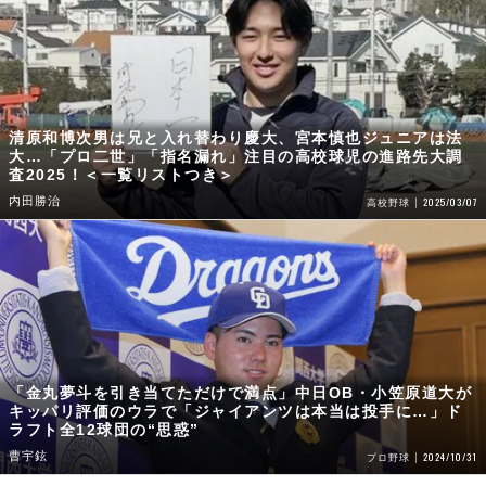
清原和博次男は兄と入れ替わり慶大、宮本慎也ジュニアは法
大…「プロ二世」「指名漏れ」注目の高校球児の進路先大調
査2025！＜一覧リストつき＞
内田勝治
2025/03/07
高校野球
「金丸夢斗を引き当てただけで満点」中日OB・小笠原道大が
キッパリ評価のウラで「ジャイアンツは本当は投手に…」ド
ラフト全12球団の“思惑”
曹宇鉉
2024/10/31
プロ野球