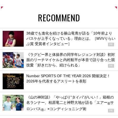
RECOMMEND
38歳でも進化を続ける篠山竜青が語る「10年前より
バスケが上手くなっている」理由とは。［MVVりらい
ぶ賞 受賞者インタビュー］
PR
《ラグビー界と体操界の同学年レジェンド対談》初対
面のリーチマイケルと内村航平が本音で語り合った競
技愛「好きだから、続けられる」
PR
Number SPORTS OF THE YEAR 2026 開催決定！
2026年を代表するアスリートを表彰
《山の神対談》「やっぱり“タイパ”がいい！」箱根の
名ランナー、柏原竜二と神野大地が語る「エアー
サ
®
ロンパス
」×コンディショニング術
®
PR