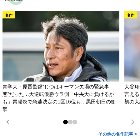
名作
名作
青学大・原晋監督“じつはキーマン欠場の緊急事
大谷翔
態”だった…大逆転優勝ウラ側「中央大に負けるか
言える
も」胃腸炎で急遽決定の1区16位も…黒田朝日の衝
初の大
撃
その他の名作記事 >