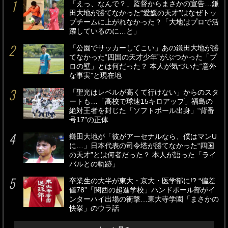
「えっ、なんで？」監督からまさかの宣告…鎌
田大地が勝てなかった“愛媛の天才”はなぜトッ
プチームに上がれなかった？「大地はプロで活
躍しているのに…と」
「公園でサッカーしてこい」あの鎌田大地が勝
てなかった“四国の天才少年”がぶつかった「プ
ロの壁」とは何だった？ 本人が気づいた“意外
な事実”と現在地
「聖光はレベルが高くて行けない」からのスタ
ートも…「高校で球速15キロアップ」福島の
絶対王者を封じた「ソフトボール出身」“背番
号17”の正体
鎌田大地が「彼がアーセナルなら、僕はマンU
に…」日本代表の司令塔が勝てなかった“四国
の天才”とは何者だった？ 本人が語った「ライ
バルとの軌跡」
卒業生の大半が東大・京大・医学部に!? “偏差
値78”「関西の超進学校」ハンドボール部がイ
ンターハイ出場の衝撃…東大寺学園「まさかの
快挙」のウラ話