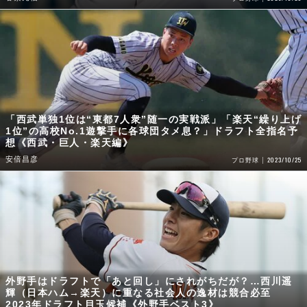
「西武単独1位は“東都7人衆”随一の実戦派」「楽天“繰り上げ
1位”の高校No.1遊撃手に各球団タメ息？」ドラフト全指名予
想《西武・巨人・楽天編》
安倍昌彦
2023/10/25
プロ野球
外野手はドラフトで「あと回し」にされがちだが？…西川遥
輝（日本ハム→楽天）に重なる社会人の逸材は競合必至
2023年ドラフト目玉候補《外野手ベスト3》