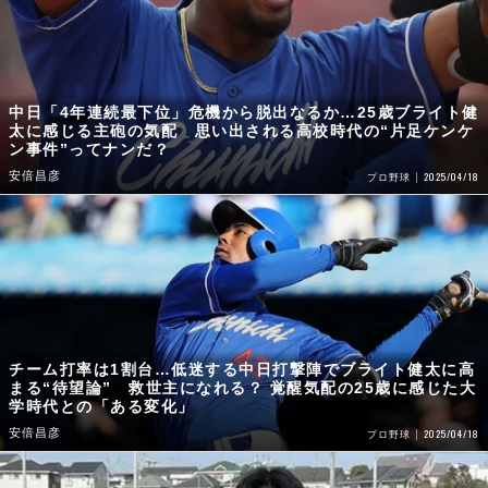
中日「4年連続最下位」危機から脱出なるか…25歳ブライト健
太に感じる主砲の気配 思い出される高校時代の“片足ケンケ
ン事件”ってナンだ？
安倍昌彦
2025/04/18
プロ野球
チーム打率は1割台…低迷する中日打撃陣でブライト健太に高
まる“待望論” 救世主になれる？ 覚醒気配の25歳に感じた大
学時代との「ある変化」
安倍昌彦
2025/04/18
プロ野球