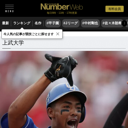
有料会員
毎日6時・11時・17時更新
最新
ランキング
名作
#甲子園
#Jリーグ
#中村剛也
#佐々木朗希
〉
×
今人気の記事が競技ごとに探せます
学校
群馬県
上武大学
関連記事
上武大学