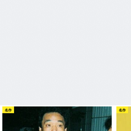
名作
名作