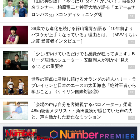
《山の神対談》「やっぱり“タイパ”がいい！」箱根の
名ランナー、柏原竜二と神野大地が語る「エアー
サ
®
ロンパス
」×コンディショニング術
®
PR
38歳でも進化を続ける篠山竜青が語る「10年前より
バスケが上手くなっている」理由とは。［MVVりらい
ぶ賞 受賞者インタビュー］
PR
「少しぼやけているだけでも感覚が狂ってきます」B
リーグ屈指のシューター・安藤周人が明かす“見え
る”ことの重要性
PR
世界の頂点に君臨し続けるオランダの超人ハリー・ラ
ブレイセンと日本のエースの太田海也「絶対王者から
学ぶこと」《ケイリン国際対談②》
PR
「会場の声は自分を客観視するバロメーター」柔道
48kg級金メダリスト・角田夏実が感じていた声の力
と、声を活かした新たなミッション
PR