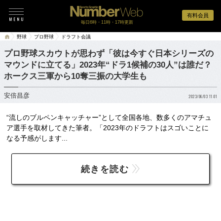
有料会員
毎日6時・11時・17時更新
野球
プロ野球
ドラフト会議
プロ野球スカウトが思わず「彼は今すぐ日本シリーズの
マウンドに立てる」2023年“ドラ1候補の30人”は誰だ？
ホークス三軍から10奪三振の大学生も
安倍昌彦
2023/06/03 11:01
“流しのブルペンキャッチャー”として全国各地、数多くのアマチュ
ア選手を取材してきた筆者。「2023年のドラフトはスゴいことに
なる予感がします...
続きを読む