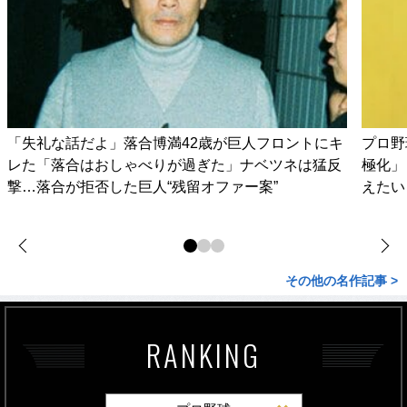
「失礼な話だよ」落合博満42歳が巨人フロントにキ
プロ野
レた「落合はおしゃべりが過ぎた」ナベツネは猛反
極化」
撃…落合が拒否した巨人“残留オファー案”
えたい
その他の名作記事 >
RANKING