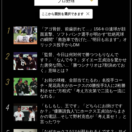
プロ野球
×
ここから競技を選択できます
最新
24時間
週間
「アゴ骨折、前歯折れて…」156キロ速球が顔
面直撃、ソフトバンク選手が明かす“壮絶死球
の瞬間”「救急車で告げた…“明日も出ます”」オ
リックス投手からDM
「監督、今日は何対何で勝つつもりなんで
す？」「なんで今？」ダイエー王貞治を驚かせ
た唐突な問い…「勝つシナリオは7割決めてお
く」意味とは？
「お前の球種、全部当てたるわ」名投手コー
チ・尾花高夫がホークスの0勝投手3人に2桁勝
利させた“方程式”「考え方次第で二流も一流に
なれる」
「もしもし、王です」「どちらにお掛けです
か？」“優勝請負人”にホークス王貞治からまさ
かの電話…そして野村克也が「考え直せ！」と
言ったワケ
「なぜホークスだけが疑われるんです？」サイ