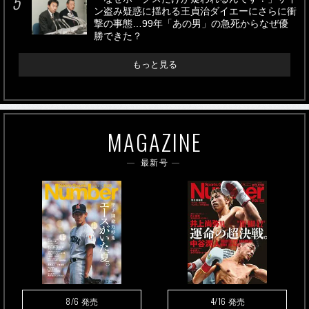
ン盗み疑惑に揺れる王貞治ダイエーにさらに衝
撃の事態…99年「あの男」の急死からなぜ優
勝できた？
もっと見る
MAGAZINE
最新号
8/6
4/16
発売
発売