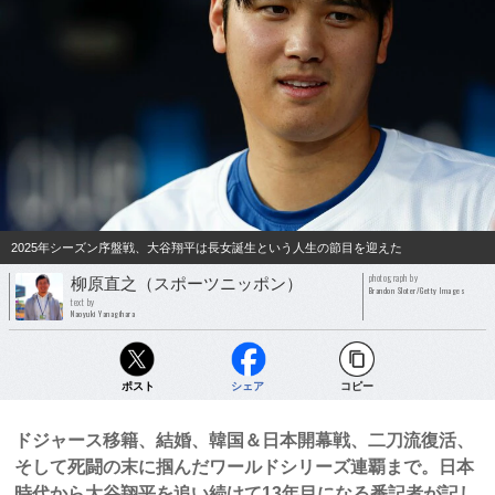
2025年シーズン序盤戦、大谷翔平は長女誕生という人生の節目を迎えた
photograph by
柳原直之（スポーツニッポン）
Brandon Sloter/Getty Images
text by
Naoyuki Yanagihara
ポスト
シェア
コピー
ドジャース移籍、結婚、韓国＆日本開幕戦、二刀流復活、
そして死闘の末に掴んだワールドシリーズ連覇まで。日本
時代から大谷翔平を追い続けて13年目になる番記者が記し