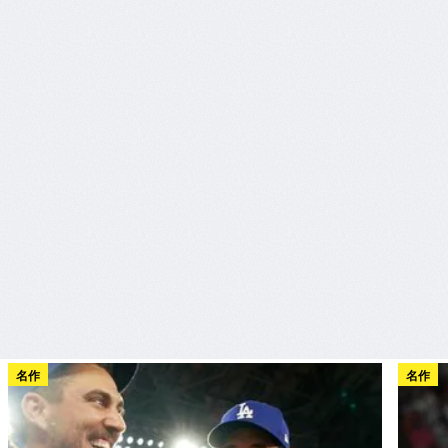
名作
名作