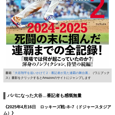
書籍
「大谷翔平を追いかけて２ - 番記者が見た連覇の舞台裏」
（ワニブック
ス）書影をクリックするとAmazonのサイトにジャンプします
パパになった大谷…番記者も感慨無量
《2025年4月16日 ロッキーズ戦○8−7（ドジャースタジア
ム）》