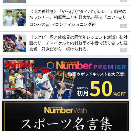
PR
《山の神対談》「やっぱり“タイパ”がいい！」箱根の
名ランナー、柏原竜二と神野大地が語る「エアー
サ
®
ロンパス
」×コンディショニング術
®
PR
《ラグビー界と体操界の同学年レジェンド対談》初対
面のリーチマイケルと内村航平が本音で語り合った競
技愛「好きだから、続けられる」
PR