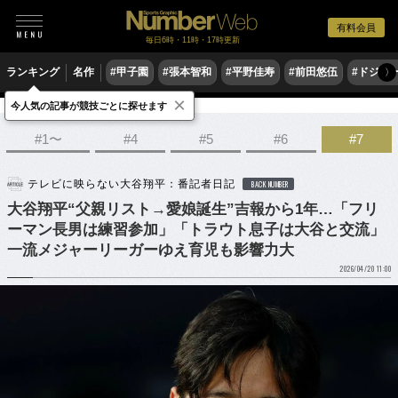
有料会員
毎日6時・11時・17時更新
ランキング
名作
#甲子園
#張本智和
#平野佳寿
#前田悠伍
#ドジャ
〉
×
今人気の記事が競技ごとに探せます
野球
MLB
#1〜
#4
#5
#6
#7
テレビに映らない大谷翔平：番記者日記
BACK NUMBER
大谷翔平“父親リスト→愛娘誕生”吉報から1年…「フリ
ーマン長男は練習参加」「トラウト息子は大谷と交流」
一流メジャーリーガーゆえ育児も影響力大
2026/04/20 11:00