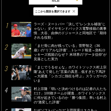
MLB
×
ここから競技を選択できます
最新
24時間
週間
ラーズ・ヌートバー「決して“レンタル補強”じ
ゃない」ダイヤモンドバックス電撃移籍の裏事
情…大谷、由伸のドジャースと同地区で「期待
される役割」
「まだ骨に肉が残っている」菅野智之（36
歳）の“リアルな評価”…トレード報道→急転ロ
ッキーズ残留のなぜ？ 米球界の“データ信仰”が
見落とした実力
「まじでうるせぇな」ホワイトソックス村上宗
隆“あえて発した”言葉の真意…低すぎた下馬評
→大躍進「シカゴに熱狂を呼ぶ」スラッガーの
いま
村上宗隆「弱いと決めつけるのは記者の人たち
だけ」100敗チームが躍進…ホワイトソックス
に何が起きているのか「勝つ集団」率いる村上
の“激変した評価”
なぜソフトバンクは“入団辞退リスクあっ