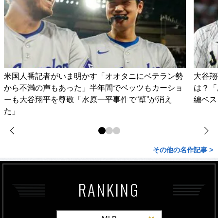
米国人番記者がいま明かす「オオタニにベテラン勢
大谷翔
から不満の声もあった」半年間でベッツもカーショ
は？「
ーも大谷翔平を尊敬「水原一平事件で“壁”が消え
編ベス
た」
その他の名作記事 >
RANKING