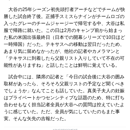
大谷の25年シーズン初先頭打者アーチなどでチームが快
勝した試合終了後。正捕手スミスらナインがチームロゴの
入ったグレーのチームジャージーで帰宅する中、大谷は私
服で帰路に就いた。この日は2月のキャンプ前から始まっ
た私の米国出張最終日（日本での開幕シリーズで10日ほど
一時帰国）だった。テキサスへの移動は翌日だったため、
あまり気に留めなかったが、他社の記者やカメラマンと
「テキサスに到着したら父親リスト入りしていて不在の可
能性がありますね」と話したことは鮮明に覚えている。
試合中には、隣席の記者と「今日の試合後に大谷の囲み
取材があったら、そろそろ父親リストの予定など聞くべき
でしょうか」なんてことも話していた。真美子夫人の妊娠
はプライベートかつセンシティブな話題のため、特に打ち
合わせもなく担当記者全員が大谷への質問は控えていたよ
うに感じていた。ただ、全員が気にしていたのもまた事
実。そんな矢先の吉報だった。