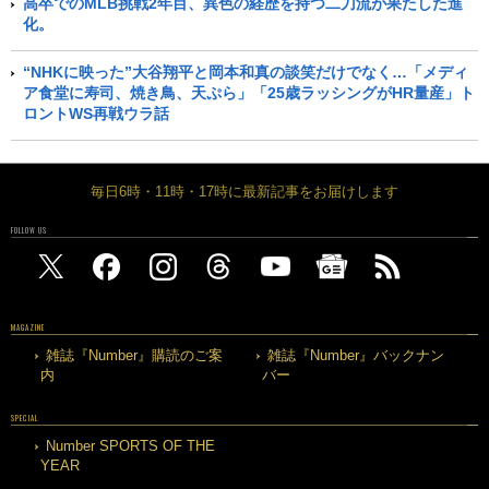
高卒でのMLB挑戦2年目、異色の経歴を持つ二刀流が果たした進
化。
“NHKに映った”大谷翔平と岡本和真の談笑だけでなく…「メディ
ア食堂に寿司、焼き鳥、天ぷら」「25歳ラッシングがHR量産」ト
ロントWS再戦ウラ話
毎日6時・11時・17時に最新記事をお届けします
FOLLOW US
MAGAZINE
雑誌『Number』購読のご案
雑誌『Number』バックナン
内
バー
SPECIAL
Number SPORTS OF THE
YEAR