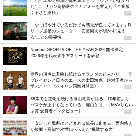
「バイエルン移籍の逸材輩出も“グラウンドがなかっ
た”…」サガン鳥栖最強アカデミーを変えた『企業版
ふるさと納税』
PR
「少しぼやけているだけでも感覚が狂ってきます」B
リーグ屈指のシューター・安藤周人が明かす“見え
る”ことの重要性
PR
Number SPORTS OF THE YEAR 2026 開催決定！
2026年を代表するアスリートを表彰
世界の頂点に君臨し続けるオランダの超人ハリー・ラ
ブレイセンと日本のエースの太田海也「絶対王者から
学ぶこと」《ケイリン国際対談②》
PR
38歳でも進化を続ける篠山竜青が語る「10年前より
バスケが上手くなっている」理由とは。［MVVりらい
ぶ賞 受賞者インタビュー］
PR
「安定した場所にとどまれば成長は止まる」西内悠人
が故郷・高知で次世代へ伝えた“挑戦する力”