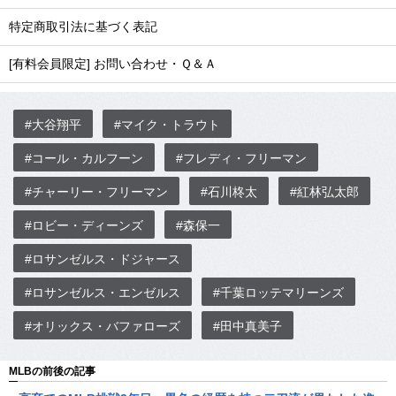
特定商取引法に基づく表記
[有料会員限定] お問い合わせ・Ｑ＆Ａ
#大谷翔平
#マイク・トラウト
#コール・カルフーン
#フレディ・フリーマン
#チャーリー・フリーマン
#石川柊太
#紅林弘太郎
#ロビー・ディーンズ
#森保一
#ロサンゼルス・ドジャース
#ロサンゼルス・エンゼルス
#千葉ロッテマリーンズ
#オリックス・バファローズ
#田中真美子
MLBの前後の記事