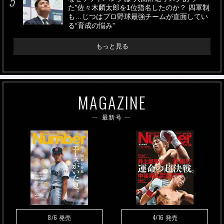
た”佐々木麟太郎を1位指名したのか？ 四軍制
も…じつはプロ野球最強チームが直面してい
る“育成の悩み”
もっと見る
MAGAZINE
最新号
8/6
4/16
発売
発売