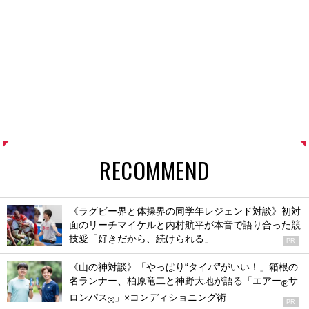
RECOMMEND
《ラグビー界と体操界の同学年レジェンド対談》初対
面のリーチマイケルと内村航平が本音で語り合った競
技愛「好きだから、続けられる」
PR
《山の神対談》「やっぱり“タイパ”がいい！」箱根の
名ランナー、柏原竜二と神野大地が語る「エアー
サ
®
ロンパス
」×コンディショニング術
®
PR