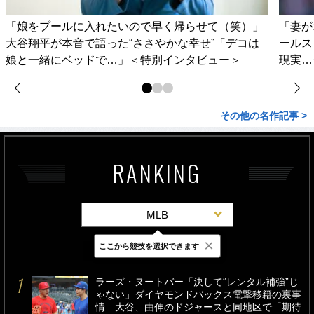
「娘をプールに入れたいので早く帰らせて（笑）」
「妻が
大谷翔平が本音で語った“ささやかな幸せ”「デコは
ールス
娘と一緒にベッドで…」＜特別インタビュー＞
現実…
その他の名作記事 >
RANKING
MLB
×
ここから競技を選択できます
最新
24時間
週間
ラーズ・ヌートバー「決して“レンタル補強”じ
ゃない」ダイヤモンドバックス電撃移籍の裏事
情…大谷、由伸のドジャースと同地区で「期待