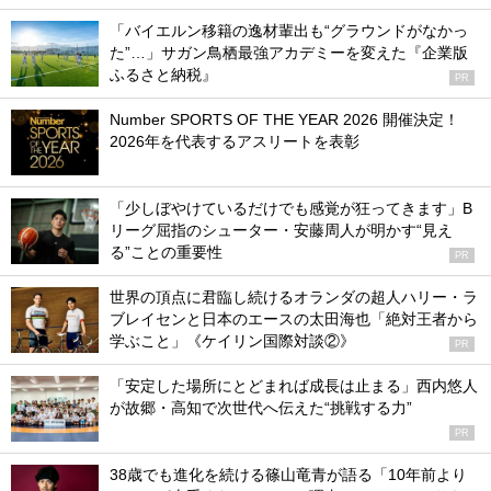
「バイエルン移籍の逸材輩出も“グラウンドがなかっ
た”…」サガン鳥栖最強アカデミーを変えた『企業版
ふるさと納税』
PR
Number SPORTS OF THE YEAR 2026 開催決定！
2026年を代表するアスリートを表彰
「少しぼやけているだけでも感覚が狂ってきます」B
リーグ屈指のシューター・安藤周人が明かす“見え
る”ことの重要性
PR
世界の頂点に君臨し続けるオランダの超人ハリー・ラ
ブレイセンと日本のエースの太田海也「絶対王者から
学ぶこと」《ケイリン国際対談②》
PR
「安定した場所にとどまれば成長は止まる」西内悠人
が故郷・高知で次世代へ伝えた“挑戦する力”
PR
38歳でも進化を続ける篠山竜青が語る「10年前より