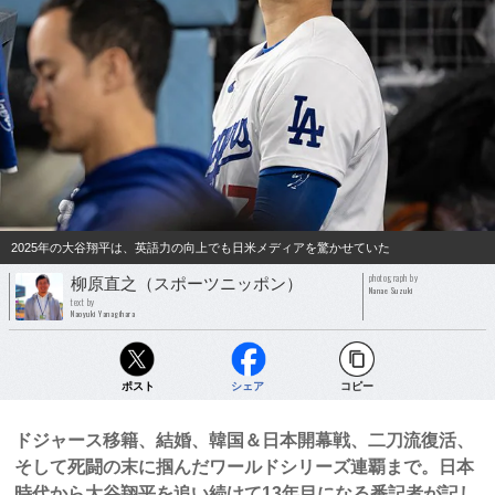
2025年の大谷翔平は、英語力の向上でも日米メディアを驚かせていた
photograph by
柳原直之（スポーツニッポン）
Nanae Suzuki
text by
Naoyuki Yanagihara
ポスト
シェア
コピー
ドジャース移籍、結婚、韓国＆日本開幕戦、二刀流復活、
そして死闘の末に掴んだワールドシリーズ連覇まで。日本
時代から大谷翔平を追い続けて13年目になる番記者が記し