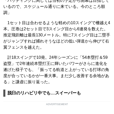
「バッティングに関しては当初の予定から開幕は目指して
いるので、スケジュール通りに来ている。今のところ順
調」
1セット目は合わせるような軽めの10スイングで柵越え4
本。圧巻は2セット目で3スイング目から6連発を数えた。
推定飛距離は最長130メートル。特に7スイング目は二塁手
がジャンプすれば捕れそうなほどの低い弾道から伸びて右
翼フェンスを越えた。
計18スイングで10発。24年シーズンに「54本塁打＆59
盗塁」で2年連続本塁打王に輝いたパワーがさらに進化を
遂げた様子でも、「振ってる軌道と上がっている打球の角
度が合っているかが一番大事。まだ少し改善する余地があ
る」と謙虚に振り返った。
脱臼のリハビリ中でも…スイーパーも
ADVERTISEMENT