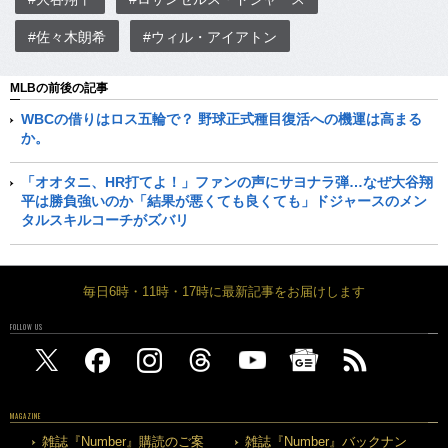
#佐々木朗希
#ウィル・アイアトン
MLBの前後の記事
WBCの借りはロス五輪で？ 野球正式種目復活への機運は高まる
か。
「オオタニ、HR打てよ！」ファンの声にサヨナラ弾…なぜ大谷翔
平は勝負強いのか「結果が悪くても良くても」ドジャースのメン
タルスキルコーチがズバリ
毎日6時・11時・17時に最新記事をお届けします
FOLLOW US
MAGAZINE
雑誌『Number』購読のご案
雑誌『Number』バックナン