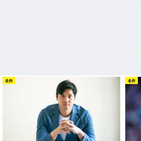
名作
名作