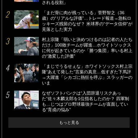
される役割」
「まだ骨に肉が残っている」菅野智之（36
歳）の“リアルな評価”…トレード報道→急転ロ
ッキーズ残留のなぜ？ 米球界の“データ信仰”が
見落とした実力
村上宗隆「弱いと決めつけるのは記者の人たち
だけ」100敗チームが躍進…ホワイトソックス
に何が起きているのか「勝つ集団」率いる村上
の“激変した評価”
「まじでうるせぇな」ホワイトソックス村上宗
隆“あえて発した”言葉の真意…低すぎた下馬評
→大躍進「シカゴに熱狂を呼ぶ」スラッガーの
いま
なぜソフトバンクは“入団辞退リスクあっ
た”佐々木麟太郎を1位指名したのか？ 四軍制
も…じつはプロ野球最強チームが直面してい
る“育成の悩み”
もっと見る