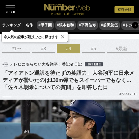
有料会員
毎日6時・11時・17時更新
ランキング
名作
#甲子園
#張本智和
#平野佳寿
#前田悠伍
#ドジャ
〉
×
今人気の記事が競技ごとに探せます
野球
MLB
#1〜
#3
#4
#5
#最新
テレビに映らない大谷翔平：番記者日記
BACK NUMBER
「アイアトン通訳を待たずの英語力」大谷翔平に日米メ
ディアが驚いたのは130m弾でもスイーパーでもなく…
「佐々木朗希についての質問」を即答した日
2026/04/06 11:01