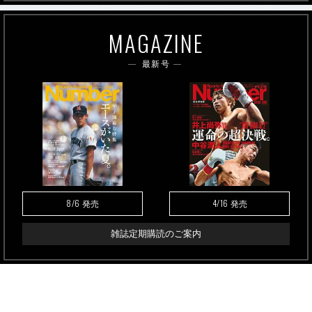
MAGAZINE
最新号
8/6
4/16
発売
発売
雑誌定期購読のご案内