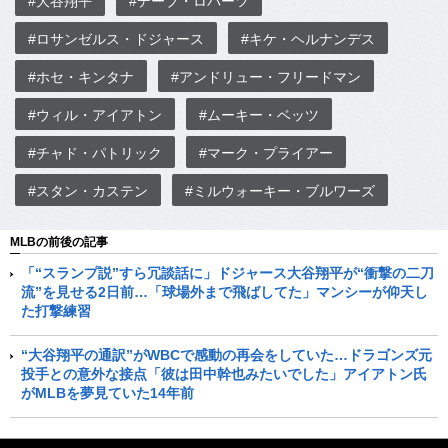
#大谷翔平
#デーブ・ロバーツ
#ロサンゼルス・ドジャース
#キケ・ヘルナンデス
#ホセ・キンタナ
#アンドリュー・フリードマン
#ウィル・アイアトン
#ムーキー・ベッツ
#チャド・パトリック
#マーク・プライアー
#スタン・カステン
#ミルウォーキー・ブルワーズ
MLBの前後の記事
「“スランプ説”すら冗談話に」ドジャース大谷翔平が“衝撃の二刀
流”を見せる2日前…「球場外まで飛ばしてた」マンシーが仰天し
た打撃練習
“大谷翔平の通訳”がWBCで感動の再会をしていた…ドラゴンズ元
投手との意外な接点「彼は田中幹也みたいでした」アイアトン氏
がMLBを夢見ていた14年前