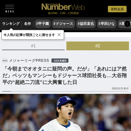
有料会員
毎日6時・11時・17時更新
ランキング
名作
#甲子園
#ドジャース
#益田直也
#早田ひな
#高木
〉
×
今人気の記事が競技ごとに探せます
野球
MLB
#1
#2
メジャーリーグPRESS
BACK NUMBER
「今朝までオオタニに疑問の声。だが」「あれにはア然
だ」ベッツもマンシーもドジャース球団社長も…大谷翔
平の“超絶二刀流”に大興奮した日
2026/03/25 06:01