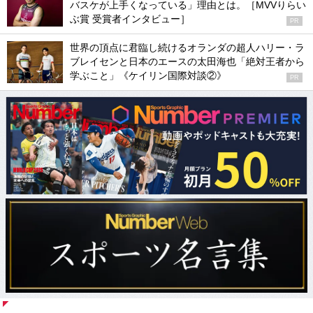
バスケが上手くなっている」理由とは。［MVVりらい
ぶ賞 受賞者インタビュー］
PR
世界の頂点に君臨し続けるオランダの超人ハリー・ラ
ブレイセンと日本のエースの太田海也「絶対王者から
学ぶこと」《ケイリン国際対談②》
PR