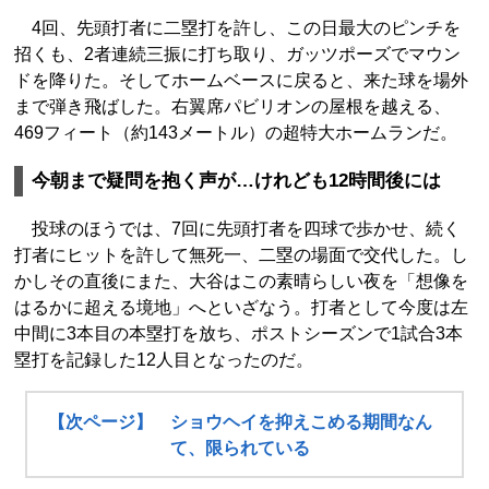
4回、先頭打者に二塁打を許し、この日最大のピンチを
招くも、2者連続三振に打ち取り、ガッツポーズでマウン
ドを降りた。そしてホームベースに戻ると、来た球を場外
まで弾き飛ばした。右翼席パビリオンの屋根を越える、
469フィート（約143メートル）の超特大ホームランだ。
今朝まで疑問を抱く声が…けれども12時間後には
投球のほうでは、7回に先頭打者を四球で歩かせ、続く
打者にヒットを許して無死一、二塁の場面で交代した。し
かしその直後にまた、大谷はこの素晴らしい夜を「想像を
はるかに超える境地」へといざなう。打者として今度は左
中間に3本目の本塁打を放ち、ポストシーズンで1試合3本
塁打を記録した12人目となったのだ。
【次ページ】 ショウヘイを抑えこめる期間なん
て、限られている