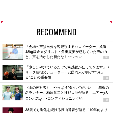
RECOMMEND
「会場の声は自分を客観視するバロメーター」柔道
48kg級金メダリスト・角田夏実が感じていた声の力
と、声を活かした新たなミッション
PR
「少しぼやけているだけでも感覚が狂ってきます」B
リーグ屈指のシューター・安藤周人が明かす“見え
る”ことの重要性
PR
《山の神対談》「やっぱり“タイパ”がいい！」箱根の
名ランナー、柏原竜二と神野大地が語る「エアー
サ
®
ロンパス
」×コンディショニング術
®
PR
38歳でも進化を続ける篠山竜青が語る「10年前より