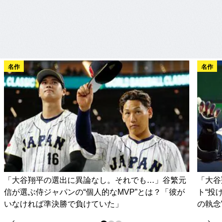
名作
名作
「大谷翔平の選出に異論なし。それでも…」谷繁元
「大谷
信が選ぶ侍ジャパンの“個人的なMVP”とは？「彼が
ト“投
いなければ準決勝で負けていた」
の執念