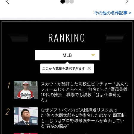
その他の名作記事 >
RANKING
MLB
×
ここから競技を選択できます
最新
24時間
週間
スカウトが酷評した高校生ピッチャー「あんな
フォームじゃとらへん」“無名だった”野茂英雄
10代の挫折…職場でも説教「はよ仕事覚え
ろ」
なぜソフトバンクは“入団辞退リスクあっ
た”佐々木麟太郎を1位指名したのか？ 四軍制
も…じつはプロ野球最強チームが直面してい
る“育成の悩み”