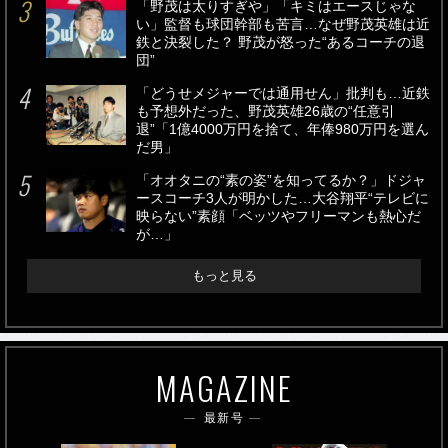
「野茂は太りすぎや」「キミはエースじゃな
い」監督も球団幹部も苦言…なぜ野茂英雄は近
鉄と決裂した？ 野茂が怒った“あるコーチの退
団”
「どうせメジャーでは通用せん」批判も…近鉄
も予想外だった、野茂英雄26歳の“任意引
退”「1億4000万円を捨て、年俸980万円を選ん
だ男」
「オオタニの“素の姿”を知ってるか？」ドジャ
ースコーチ3人が明かした…大谷翔平“テレビに
映らない”素顔「ベッツやフリーマンも熱心だ
が…」
もっと見る
MAGAZINE
最新号