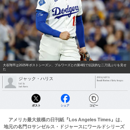
大谷翔平は2025年ポストシーズン、ブルワーズとの第4戦で伝説的な二刀流ぶりを見せ
た
photograph by
ジャック・ハリス
Ronald Martinez/Getty Images
text by
Jack Harris
ポスト
シェア
コピー
アメリカ最大規模の日刊紙『Los Angeles Times』は、
地元の名門ロサンゼルス・ドジャースにワールドシリーズ