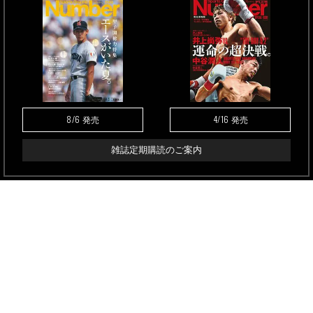
8/6
4/16
発売
発売
雑誌定期購読のご案内