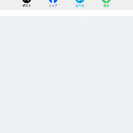
ポスト
シェア
はてな
送る