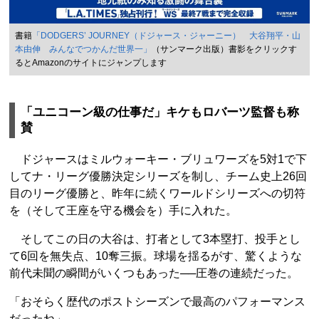
書籍
「DODGERS’ JOURNEY（ドジャース・ジャーニー） 大谷翔平・山
本由伸 みんなでつかんだ世界一」
（サンマーク出版）書影をクリックす
るとAmazonのサイトにジャンプします
「ユニコーン級の仕事だ」キケもロバーツ監督も称
賛
ドジャースはミルウォーキー・ブリュワーズを5対1で下
してナ・リーグ優勝決定シリーズを制し、チーム史上26回
目のリーグ優勝と、昨年に続くワールドシリーズへの切符
を（そして王座を守る機会を）手に入れた。
そしてこの日の大谷は、打者として3本塁打、投手とし
て6回を無失点、10奪三振。球場を揺るがす、驚くような
前代未聞の瞬間がいくつもあった──圧巻の連続だった。
「おそらく歴代のポストシーズンで最高のパフォーマンス
だったね」