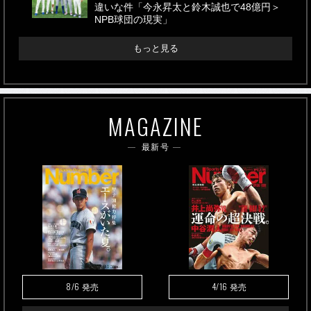
違いな件「今永昇太と鈴木誠也で48億円＞
NPB球団の現実」
もっと見る
MAGAZINE
最新号
8/6
4/16
発売
発売