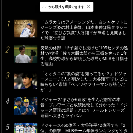
×
ここから競技を選択できます
最新
24時間
週間
「ムラカミはアメージングだ」白ジャケットに
ジーンズ姿の村上宗隆、山本由伸は黒タキシー
ドで…“左ひざ異変”大谷翔平が辞退も見聞きし
た球宴ウラ話
突然の休部…甲子園でも投げた“195センチの逸
材”が復活「佐々木麟太郎から三振を奪った1年
生」高校野球から離脱した球児がMLBを目指せ
る理由
「オオタニの“素の姿”を知ってるか？」ドジャ
ースコーチ3人が明かした…大谷翔平“テレビに
映らない”素顔「ベッツやフリーマンも熱心だ
が…」
ドジャース“まさか6連敗”を生んだ敵将の本
音…ブルワーズと成績比較して分かった「ドジ
ャース野球の課題」とは？ ワールドシリーズ
連覇へ大きなライバル
ドジャース460億円・大谷翔平42億円でも「2
位」の衝撃…MLBチーム年俸ランキングがケタ