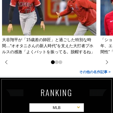
大谷翔平が「15歳差の師匠」と過ごした特別な時
「ショ
間…“オオタニさんの新人時代”を支えた大打者プホ
年、エ
ルスの感激「よくバットを振ってる。脱帽するね」
間性”
その他の名作記事 >
RANKING
MLB