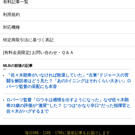
有料記事一覧
利用規約
対応機種
特定商取引法に基づく表記
[有料会員限定] お問い合わせ・Ｑ＆Ａ
MLBの前後の記事
「佐々木朗希がいなければ敗退していた」“古巣”ドジャースの苦
闘を解説者はどう見た？「あの3イニングはそれくらい大きい」ロ
バーツ監督の采配にも本音
ロバーツ監督「ロウキは感情を出すようになった」なぜ佐々木朗
希23歳の評価が“激変”した？ じつは“かなり辛口”だった指揮官と
佐々木がハグするまで
毎日6時・11時・17時に最新記事をお届けします