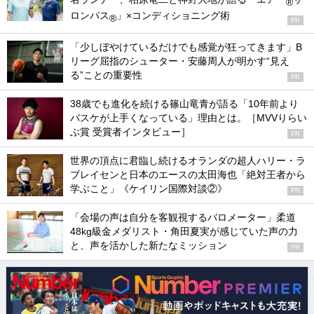
®
ロンパス
」×コンディショニング術
®
PR
「少しぼやけているだけでも感覚が狂ってきます」B
リーグ屈指のシューター・安藤周人が明かす“見え
る”ことの重要性
PR
38歳でも進化を続ける篠山竜青が語る「10年前より
バスケが上手くなっている」理由とは。［MVVりらい
ぶ賞 受賞者インタビュー］
PR
世界の頂点に君臨し続けるオランダの超人ハリー・ラ
ブレイセンと日本のエースの太田海也「絶対王者から
学ぶこと」《ケイリン国際対談②》
PR
「会場の声は自分を客観視するバロメーター」柔道
48kg級金メダリスト・角田夏実が感じていた声の力
と、声を活かした新たなミッション
PR