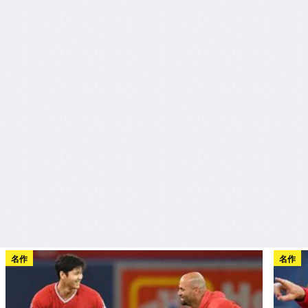
名作
名作