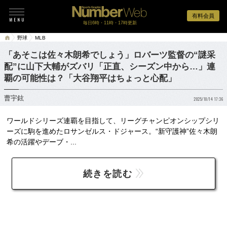
有料会員
毎日6時・11時・17時更新
野球
MLB
「あそこは佐々木朗希でしょう」ロバーツ監督の“謎采
配”に山下大輔がズバリ「正直、シーズン中から…」連
覇の可能性は？「大谷翔平はちょっと心配」
曹宇鉉
2025/10/14 17:36
ワールドシリーズ連覇を目指して、リーグチャンピオンシップシリ
ーズに駒を進めたロサンゼルス・ドジャース。“新守護神”佐々木朗
希の活躍やデーブ・...
続きを読む