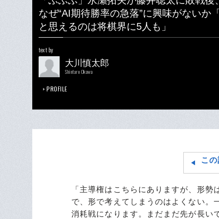
「ふふふ」永瀬拓矢が藤井聡太に敗戦後
なぜ“AI期待勝率の急落”に興味がないか
と思えるのは将棋界に5人も」
text by
大川慎太郎
Shintaro Okawa
PROFILE
この
「主導権はこちらにありますが、形勢
で、形で考えてしまうのはよくない。
消耗戦になります。まだまだ先が長い