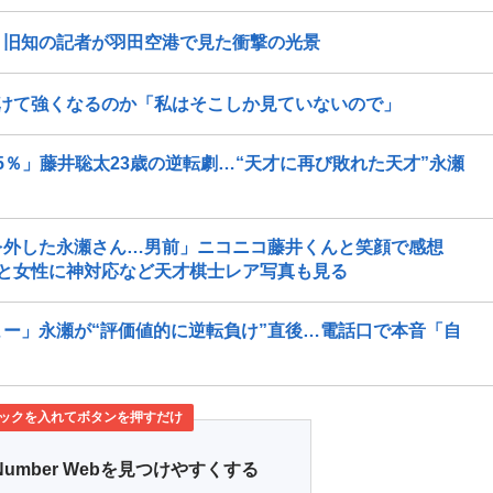
」旧知の記者が羽田空港で見た衝撃の光景
続けて強くなるのか「私はそこしか見ていないので」
→95％」藤井聡太23歳の逆転劇…“天才に再び敗れた天才”永瀬
」
を外した永瀬さん…男前」ニコニコ藤井くんと笑顔で感想
と女性に神対応など天才棋士レア写真も見る
ー」永瀬が“評価値的に逆転負け”直後…電話口で本音「自
ックを入れてボタンを押すだけ
Number Webを見つけやすくする