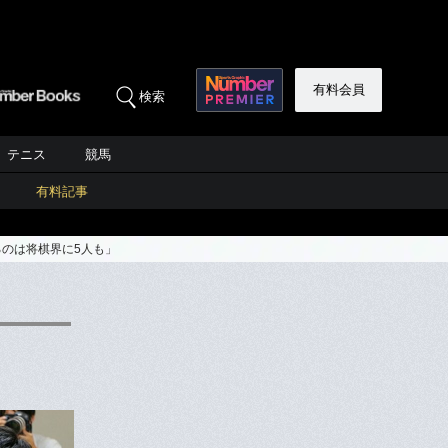
有料会員
検索
テニス
競馬
有料記事
るのは将棋界に5人も」