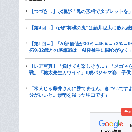
【つづき→】永瀬が「鬼の形相でタブレットを
【第4回→】なぜ“将棋の鬼”は藤井聡太に敗れ
【第1回→】「AI評価値が30％→45％→73％
拓矢32歳との感想戦は「AI候補手に関心がなく
【レア写真】「負けても楽しそう…」「メガネ
戦。「聡太先生カワイイ」6歳パジャマ姿、子供
「常人じゃ藤井さんに勝てません。きついですよ
分がいいと。形勢を誤った理由です」
チェ