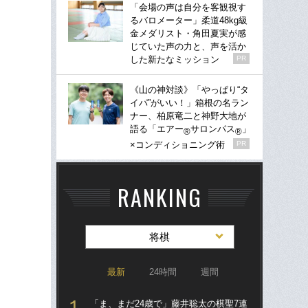
「会場の声は自分を客観視す
るバロメーター」柔道48kg級
金メダリスト・角田夏実が感
じていた声の力と、声を活か
した新たなミッション
PR
《山の神対談》「やっぱり“タ
イパ”がいい！」箱根の名ラン
ナー、柏原竜二と神野大地が
語る「エアー
サロンパス
」
®
®
×コンディショニング術
PR
RANKING
将棋
最新
24時間
週間
「ま、まだ24歳で」藤井聡太の棋聖7連
引退