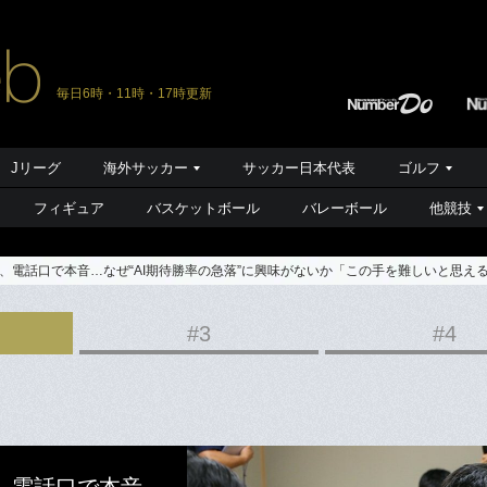
毎日6時・11時・17時更新
Jリーグ
海外サッカー
サッカー日本代表
ゴルフ
フィギュア
バスケットボール
バレーボール
他競技
、電話口で本音…なぜ“AI期待勝率の急落”に興味がないか「この手を難しいと思え
#3
#4