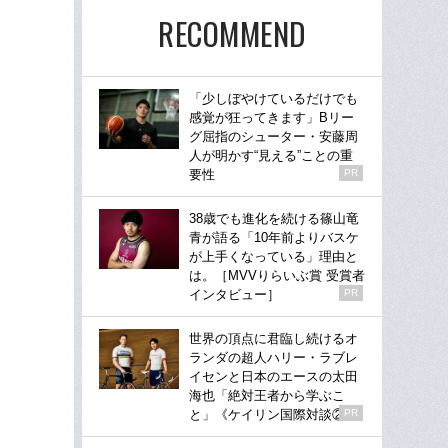
RECOMMEND
「少しぼやけているだけでも
感覚が狂ってきます」Bリー
グ屈指のシューター・安藤周
人が明かす“見える”ことの重
要性
PR
38歳でも進化を続ける篠山竜
青が語る「10年前よりバスケ
が上手くなっている」理由と
は。［MVVりらいぶ賞 受賞者
インタビュー］
PR
世界の頂点に君臨し続けるオ
ランダの超人ハリー・ラブレ
イセンと日本のエースの太田
海也「絶対王者から学ぶこ
と」《ケイリン国際対談②》
PR