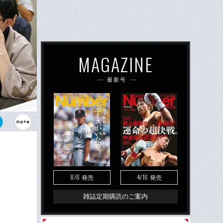
MAGAZINE
最新号
挑み、将棋の
8/6
4/16
発売
発売
雑誌定期購読のご案内