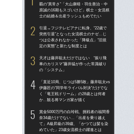
覇の“異常さ”「大山康晴・羽生善治・中
突然
原誠の16期もスゴいけど」棋士・女流棋
つは
士の結婚＆出産ラッシュもめでたい
定の
引退→フジテレビアナに転身、“22歳で
「ま
突然引退”となった女流棋士のナゼ…じ
覇の
つは公表されなかった「降級点」“旧規
原誠
定の実態”と新たな制度とは
士
天才は藤井聡太だけではない “振り飛
「直
車のカリスマ”藤井猛が作った常識破り
伊藤
の「システム」
く「
か
「直近10局、じつは5勝5敗」藤井聡太vs
伊藤匠の“同学年ライバル対決”だけでな
賞金
く「竜王戦ドリーム」の28歳とは何者
奈3
か…観る将マンガ家が描く
て」
めて
賞金5000万円の白玲戦、挑戦者の福間香
奈34歳だけでない…「出産を乗り越え
「後
て」A級昇級の39歳、「かつては髪を染
の穴
めていた」23歳女流棋士の躍進とは
か