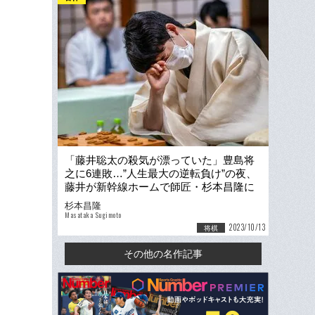
「藤井聡太の殺気が漂っていた」豊島将
之に6連敗…”人生最大の逆転負け”の夜、
藤井が新幹線ホームで師匠・杉本昌隆に
聞いたこと
杉本昌隆
Masataka Sugimoto
2023/10/13
将棋
その他の名作記事