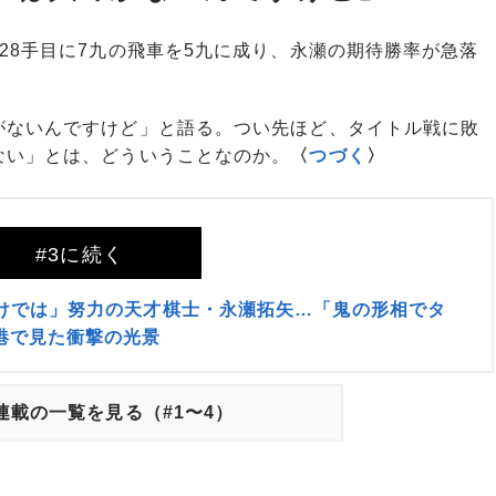
8手目に7九の飛車を5九に成り、永瀬の期待勝率が急落
ないんですけど」と語る。つい先ほど、タイトル戦に敗
ない」とは、どういうことなのか。
〈
つづく
〉
#3に続く
わけでは」努力の天才棋士・永瀬拓矢…「鬼の形相でタ
港で見た衝撃の光景
連載の一覧を見る（#1〜4）