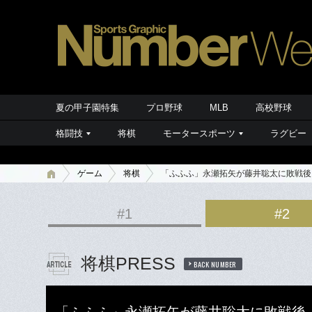
夏の甲子園特集
プロ野球
MLB
高校野球
格闘技
将棋
モータースポーツ
ラグビー
ゲーム
将棋
「ふふふ」永瀬拓矢が藤井聡太に敗戦後
#1
#2
将棋PRESS
BACK NUMBER