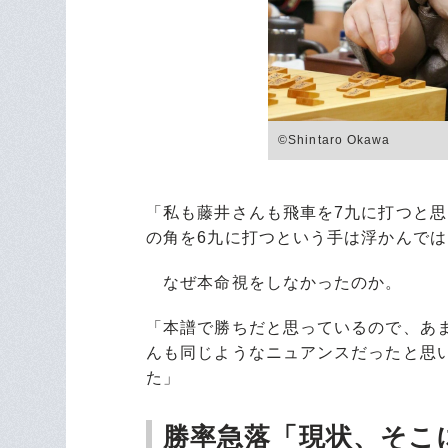
©Shintaro Okawa
「私も藤井さんも飛車を7九に打つと
の角を6九に打つという手は浮かんで
なぜ本命視をしなかったのか。
「本譜で勝ちだと思っているので、あ
んも同じようなニュアンスだったと思
た」
勝率急落「現状、そこ