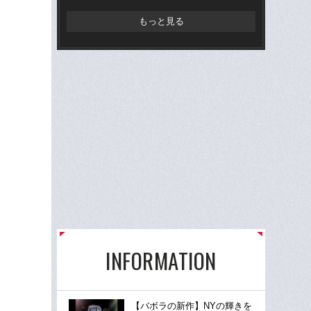
で
顔
もっと見る
INFORMATION
【バボラの新作】NYの輝きを