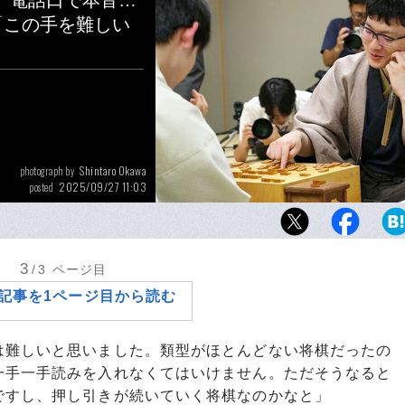
、電話口で本音…
「この手を難しい
Shintaro Okawa
photograph by
2025/09/27 11:03
posted
王位戦終了直後、再び永瀬拓矢が藤井聡太に
研鑽に励む日々を語り尽くしてくれた
3
/3
ページ目
記事を1ページ目から読む
は難しいと思いました。類型がほとんどない将棋だったの
一手一手読みを入れなくてはいけません。ただそうなると
ですし、押し引きが続いていく将棋なのかなと」