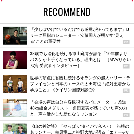
RECOMMEND
「少しぼやけているだけでも感覚が狂ってきます」B
リーグ屈指のシューター・安藤周人が明かす“見え
る”ことの重要性
PR
38歳でも進化を続ける篠山竜青が語る「10年前より
バスケが上手くなっている」理由とは。［MVVりらい
ぶ賞 受賞者インタビュー］
PR
世界の頂点に君臨し続けるオランダの超人ハリー・ラ
ブレイセンと日本のエースの太田海也「絶対王者から
学ぶこと」《ケイリン国際対談②》
PR
「会場の声は自分を客観視するバロメーター」柔道
48kg級金メダリスト・角田夏実が感じていた声の力
と、声を活かした新たなミッション
PR
《山の神対談》「やっぱり“タイパ”がいい！」箱根の
名ランナー、柏原竜二と神野大地が語る「エアー
サ
®