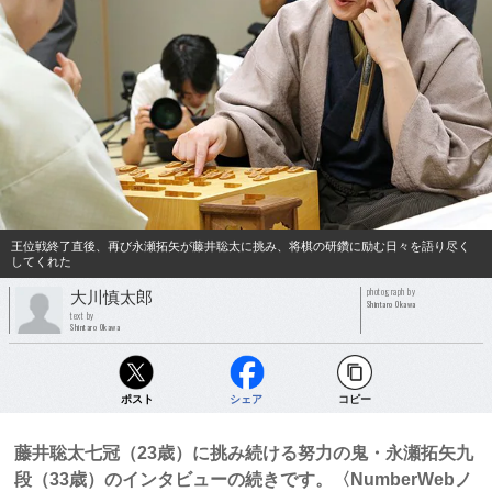
王位戦終了直後、再び永瀬拓矢が藤井聡太に挑み、将棋の研鑽に励む日々を語り尽く
してくれた
photograph by
大川慎太郎
Shintaro Okawa
text by
Shintaro Okawa
ポスト
シェア
コピー
藤井聡太七冠（23歳）に挑み続ける努力の鬼・永瀬拓矢九
段（33歳）のインタビューの続きです。〈NumberWebノ