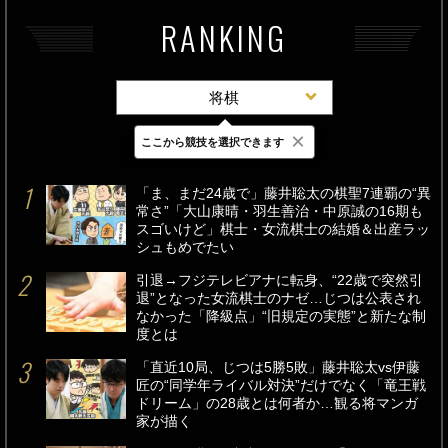
RANKING
将棋
×
ここから競技を選択できます
最新
24時間
週間
「ま、まだ24歳で」藤井聡太の棋聖7連覇の“異
常さ”「大山康晴・羽生善治・中原誠の16期も
スゴいけど」棋士・女流棋士の結婚＆出産ラッ
シュもめでたい
引退→フジテレビアナに転身、“22歳で突然引
退”となった女流棋士のナゼ…じつは公表され
なかった「降級点」“旧規定の実態”と新たな制
度とは
「直近10局、じつは5勝5敗」藤井聡太vs伊藤
匠の“同学年ライバル対決”だけでなく「竜王戦
ドリーム」の28歳とは何者か…観る将マンガ
家が描く