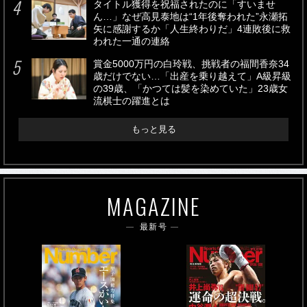
タイトル獲得を祝福されたのに「すいませ
ん…」なぜ高見泰地は“1年後奪われた”永瀬拓
矢に感謝するか「人生終わりだ」4連敗後に救
われた一通の連絡
賞金5000万円の白玲戦、挑戦者の福間香奈34
歳だけでない…「出産を乗り越えて」A級昇級
の39歳、「かつては髪を染めていた」23歳女
流棋士の躍進とは
もっと見る
MAGAZINE
最新号