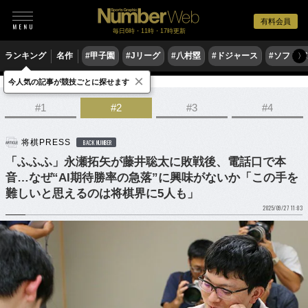
有料会員
毎日6時・11時・17時更新
ランキング
名作
#甲子園
#Jリーグ
#八村塁
#ドジャース
#ソフトバ
〉
×
今人気の記事が競技ごとに探せます
ゲーム
将棋
#1
#2
#3
#4
将棋PRESS
BACK NUMBER
「ふふふ」永瀬拓矢が藤井聡太に敗戦後、電話口で本
音…なぜ“AI期待勝率の急落”に興味がないか「この手を
難しいと思えるのは将棋界に5人も」
2025/09/27 11:03