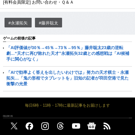
[有料会員限定] お問い合わせ・Ｑ＆Ａ
#永瀬拓矢
#藤井聡太
ゲームの前後の記事
「AI評価値が30％→45％→73％→95％」藤井聡太23歳の逆転
劇…“天才に再び敗れた天才”永瀬拓矢32歳との感想戦は「AI候補
手に関心がなく」
「AIで効率よく答えを出したいわけでは」努力の天才棋士・永瀬
拓矢…「鬼の形相でタブレットを」旧知の記者が羽田空港で見た
衝撃の光景
毎日6時・11時・17時に最新記事をお届けします
FOLLOW US