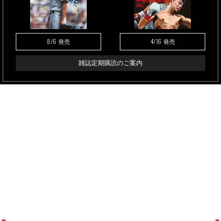
8/6
4/16
発売
発売
雑誌定期購読のご案内