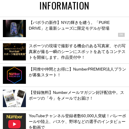
INFORMATION
【バボラの新作】NYの輝きを纏う。「PURE
DRIVE」と最新シューズに限定モデルが登場
PR
スポーツの現場で撮影する機会のある写真家、その写
真家が撮る一瞬のシーンにスポットをあてるコンテス
トを開催します。作品受付中！
【同僚や仲間とお得に】NumberPREMIER法人プラン
が募集スタート！
【登録無料】Numberメールマガジン好評配信中。ス
ポーツの「今」をメールでお届け！
YouTubeチャンネル登録者数60,000人突破！バレーボ
ールや陸上、バスケ、野球などの選手のインタビュー
を動画で