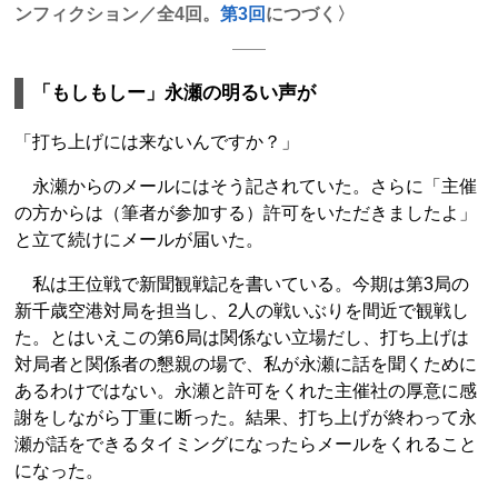
ンフィクション／全4回。
第3回
につづく〉
「もしもしー」永瀬の明るい声が
「打ち上げには来ないんですか？」
永瀬からのメールにはそう記されていた。さらに「主催
の方からは（筆者が参加する）許可をいただきましたよ」
と立て続けにメールが届いた。
私は王位戦で新聞観戦記を書いている。今期は第3局の
新千歳空港対局を担当し、2人の戦いぶりを間近で観戦し
た。とはいえこの第6局は関係ない立場だし、打ち上げは
対局者と関係者の懇親の場で、私が永瀬に話を聞くために
あるわけではない。永瀬と許可をくれた主催社の厚意に感
謝をしながら丁重に断った。結果、打ち上げが終わって永
瀬が話をできるタイミングになったらメールをくれること
になった。