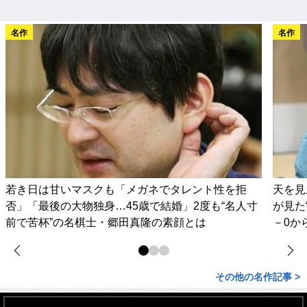
名作
名作
若き日は甘いマスクも「メガネでタレント性を拒
天を見
否」「最後の大物独身…45歳で結婚」2度も“名人寸
が見た
前で苦杯”の名棋士・郷田真隆の素顔とは
－0か
その他の名作記事 >