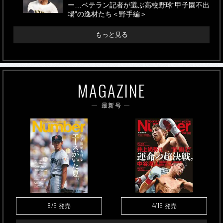
ー…ベテラン記者が選ぶ高校野球“甲子園不出
場”の逸材たち＜野手編＞
もっと見る
MAGAZINE
最新号
8/6
4/16
発売
発売