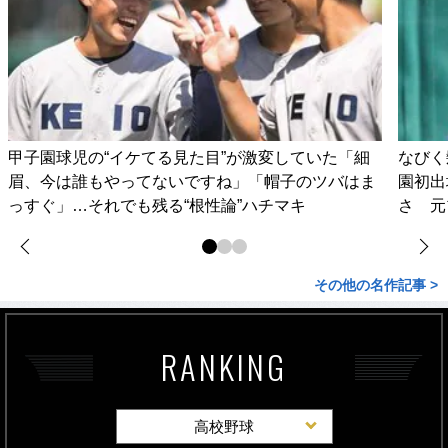
甲子園球児の“イケてる見た目”が激変していた「細
なびく
眉、今は誰もやってないですね」「帽子のツバはま
園初出
っすぐ」…それでも残る“根性論”ハチマキ
さ 元
その他の名作記事 >
RANKING
高校野球