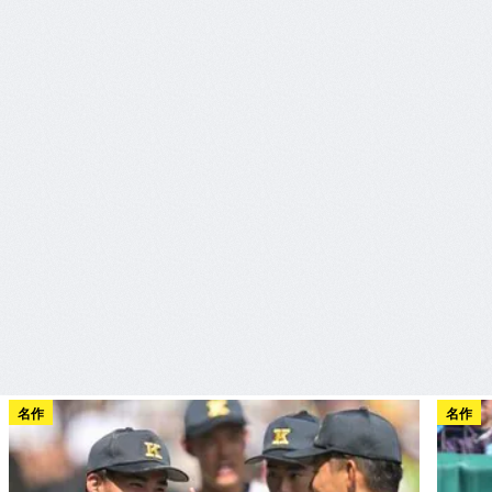
名作
名作