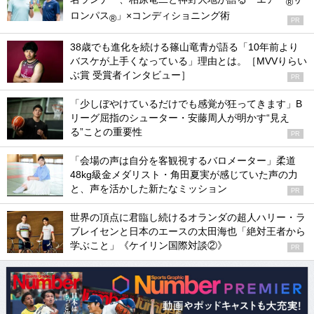
®
ロンパス
」×コンディショニング術
®
PR
38歳でも進化を続ける篠山竜青が語る「10年前より
バスケが上手くなっている」理由とは。［MVVりらい
ぶ賞 受賞者インタビュー］
PR
「少しぼやけているだけでも感覚が狂ってきます」B
リーグ屈指のシューター・安藤周人が明かす“見え
る”ことの重要性
PR
「会場の声は自分を客観視するバロメーター」柔道
48kg級金メダリスト・角田夏実が感じていた声の力
と、声を活かした新たなミッション
PR
世界の頂点に君臨し続けるオランダの超人ハリー・ラ
ブレイセンと日本のエースの太田海也「絶対王者から
学ぶこと」《ケイリン国際対談②》
PR