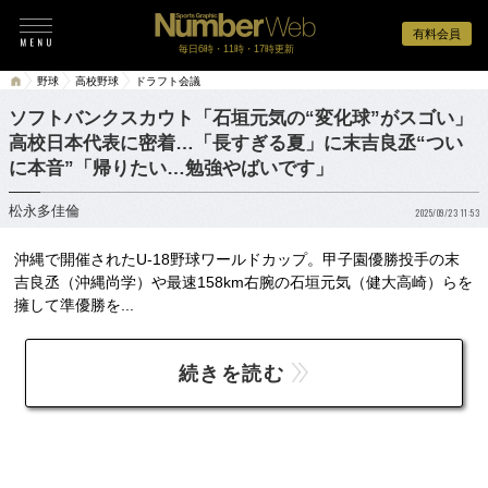
有料会員
毎日6時・11時・17時更新
野球
高校野球
ドラフト会議
ソフトバンクスカウト「石垣元気の“変化球”がスゴい」
高校日本代表に密着…「長すぎる夏」に末吉良丞“つい
に本音”「帰りたい…勉強やばいです」
松永多佳倫
2025/09/23 11:53
沖縄で開催されたU-18野球ワールドカップ。甲子園優勝投手の末
吉良丞（沖縄尚学）や最速158km右腕の石垣元気（健大高崎）らを
擁して準優勝を...
続きを読む