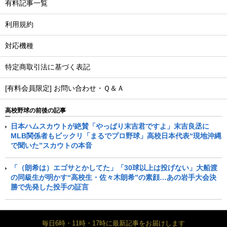
有料記事一覧
利用規約
対応機種
特定商取引法に基づく表記
[有料会員限定] お問い合わせ・Ｑ＆Ａ
高校野球の前後の記事
日本ハムスカウトが絶賛「やっぱり末吉君ですよ」末吉良丞に
MLB関係者もビックリ「まるでプロ野球」高校日本代表“現地沖縄
で聞いた”スカウトの本音
「（朗希は）エゴサとかしてた」「30球以上は投げない」大船渡
の同級生が明かす“高校生・佐々木朗希”の素顔…あの岩手大会決
勝で先発した投手の証言
毎日6時・11時・17時に最新記事をお届けします