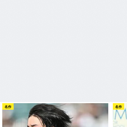
名作
名作