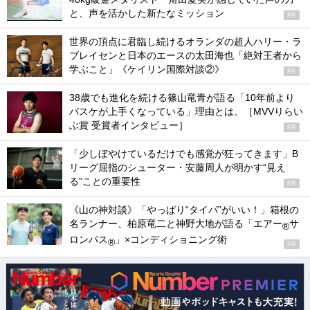
と、声を活かした新たなミッション
PR
世界の頂点に君臨し続けるオランダの超人ハリー・ラ
ブレイセンと日本のエースの太田海也「絶対王者から
学ぶこと」《ケイリン国際対談②》
PR
38歳でも進化を続ける篠山竜青が語る「10年前より
バスケが上手くなっている」理由とは。［MVVりらい
ぶ賞 受賞者インタビュー］
PR
「少しぼやけているだけでも感覚が狂ってきます」B
リーグ屈指のシューター・安藤周人が明かす“見え
る”ことの重要性
PR
《山の神対談》「やっぱり“タイパ”がいい！」箱根の
名ランナー、柏原竜二と神野大地が語る「エアー
サ
®
ロンパス
」×コンディショニング術
®
PR