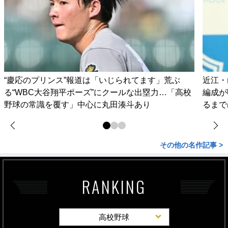
“慶応のプリンス”報道は「いじられてます」荒ぶ
近江・
る“WBC大谷翔平ポーズ”にクールな出塁力…「高校
編成が
野球の常識を覆す」中心に丸田湊斗あり
るまで
その他の名作記事 >
RANKING
高校野球