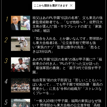
×
ここから競技を選択できます
最新
24時間
週間
祖父はあのPL学園“伝説の名将”、父も東北の強
豪監督経験者でも…「なぜ他校へ？」佐野日大
主将が選んだ“脱・サラブレッドの道”と「家族
LINE」秘話
「気合を入れる、とか嫌いなんです」野球部か
ら東大合格者2名…“公立進学校で野球も強
い”東筑のナゾ「監督は数学の先生」「怒ると
きは3分以内」
あのPL学園“伝説の名将”の孫が甲子園に!?「福
留孝介の付き人」“PLの子”だった父が語った
「最強軍団の裏側」と「親子3代で目指す甲子
園」
仙台育英“初の女子部員”は「苦しいこともいっ
ぱいあって」…でも甲子園で初戦快勝「最高の
夜更かし」に見る“令和の組織力”「ストレスな
くプレーを…」
「一般入試9割で甲子園」福岡の東筑はなぜ強
い？ 野球部から東大合格の公立進学校「高校