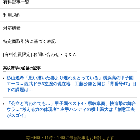
有料記事一覧
利用規約
対応機種
特定商取引法に基づく表記
[有料会員限定] お問い合わせ・Ｑ＆Ａ
高校野球の前後の記事
杉山遙希「思い描いた姿より遅れをとっている」横浜高の甲子園
エース→西武ドラ3左腕の現在地…工藤公康と同じ「背番号47」目
下の課題は…
「公立と言われても…」甲子園ベスト4・県岐阜商、快進撃の舞台
ウラ…“考える力の体現者” 左手ハンディの横山温大は「創意工夫
がスゴイ」
毎日6時・11時・17時に最新記事をお届けします