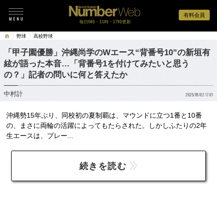
有料会員
毎日6時・11時・17時更新
野球
高校野球
「甲子園優勝」沖縄尚学のWエース“背番号10”の新垣有
絃が語った本音…「背番号1を付けてみたいと思う
の？」記者の問いに何と答えたか
中村計
2025/09/02 17:01
沖縄勢15年ぶり、同校初の夏制覇は、マウンドに立つ1番と10番
の、まさに両輪の活躍によってもたらされた。しかしふたりの2年
生エースは、プレー...
続きを読む