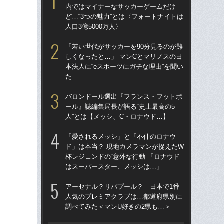
内ではマイナーなサッカーゲームだけ
「
ど…“3つの魅力”とは〈フォートナイトは
→
人口3億5000万人〉
き
「若い世代がサッカーを90分見るのが難
“ア
しくなったと…」 マンCとマリノスの日
ダ
本法人に“eスポーツにガチな理由”を聞い
度目
た
け
バロンドール選出『フランス・フットボ
「
ール』誌編集局長が語る“史上最高の5
記者
人”とは【メッシ、C・ロナウド…】
律
も
「愛されるメッシ」と「不仲のロナウ
ド」は本当？ 現地カメラマンが捉えたW
［
杯レジェンドの“意外な行動”「ロナウド
点
はスーパースター、メッシは…」
W
アーセナル？リバプール？ 日本で1番
な
人気のプレミアクラブは…都道府県別に
ス
調べてみた＜マンU好きの2県も…＞
い
た