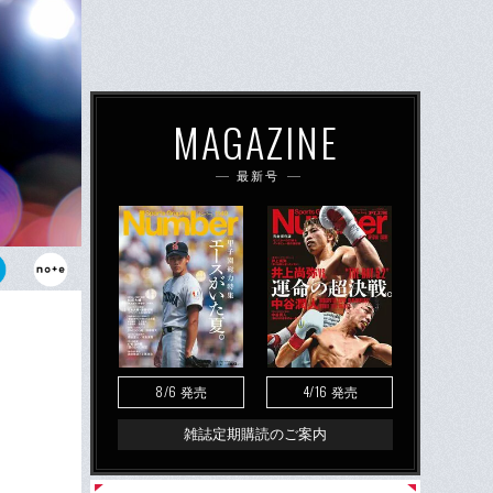
MAGAZINE
最新号
32歳）。旧
8/6
4/16
発売
発売
雑誌定期購読のご案内