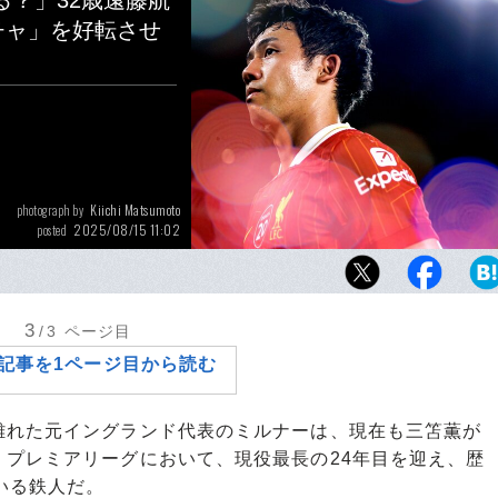
？」32歳遠藤航
チャ」を好転させ
Kiichi Matsumoto
photograph by
2025/08/15 11:02
posted
リバプールで着実に信頼を積み上げる遠藤航（
知のテレビディレクターに本音を明かした
3
/3
ページ目
記事を1ページ目から読む
れた元イングランド代表のミルナーは、現在も三笘薫が
。プレミアリーグにおいて、現役最長の24年目を迎え、歴
いる鉄人だ。