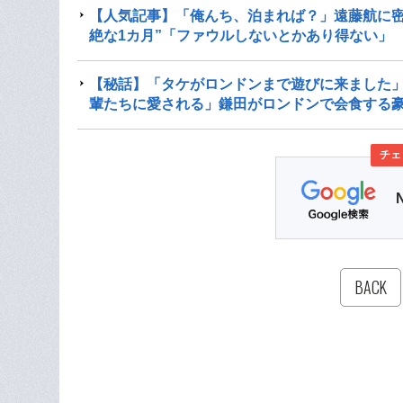
【人気記事】「俺んち、泊まれば？」遠藤航に密
絶な1カ月”「ファウルしないとかあり得ない」
【秘話】「タケがロンドンまで遊びに来ました」
輩たちに愛される」鎌田がロンドンで会食する
チェ
BACK