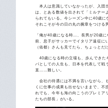
本人は意識していなかったが、入団当
は、とある数値を出されて「ミルナー
られてもいる。今シーズン中に40歳
それこそが今の日の丸の腕章をつける
「俺が40歳になる時…、長男が20歳
前、息子がサッカーでイタリア遠征に
（佑都）さんも見てたら、ちょっとだ
40歳になる時の立場も、歩んできた
パとしての人生も、日本を代表して戦
直……難しい。
会社の待遇には不満を言いながら、も
くに仕事の成果も出せないままで、不
れでも、今年も海の向こうのプレミア
たちの部長」がいる。