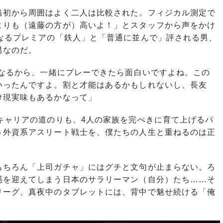
初から周囲はよく二人は比較された。フィジカル測定で
よりも（遠藤の方が）高いよ！」とスタッフから声をかけ
になるプレミアの「鉄人」と「普通に並んで」評される男、
男なのだ。
になるから、一緒にプレーできたら面白いですよね。この
いったんですよ。割と才能はあるかもしれないし、長友
け現実味もあるかなって」
キャリアの道のりも、4人の家族を完ぺきに育て上げるパ
う外資系アスリート戦士を、僕たちの人生と重ねるのは正
ちろん「上司ガチャ」にはグチと文句が止まらない。ろ
惑を迎えてしまう日本のサラリーマン（自分）たち……そ
リーグ、真夜中のタブレットには、背中で魅せ続ける「俺