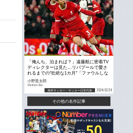
「俺んち、泊まれば？」遠藤航に密着TV
ディレクターは見た…リバプールで愛さ
れるまでの“壮絶な1カ月”「ファウルしな
いとかあり得ない」
小野晋太郎
Shintaro Ono
2024/02/24
海外サッカー・サッカー日本代表
その他の名作記事