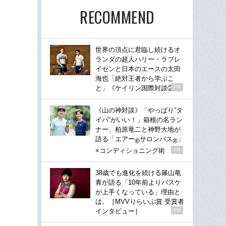
RECOMMEND
世界の頂点に君臨し続けるオ
ランダの超人ハリー・ラブレ
イセンと日本のエースの太田
海也「絶対王者から学ぶこ
と」《ケイリン国際対談②》
PR
《山の神対談》「やっぱり“タ
イパ”がいい！」箱根の名ラン
ナー、柏原竜二と神野大地が
語る「エアー
サロンパス
」
®
®
×コンディショニング術
PR
38歳でも進化を続ける篠山竜
青が語る「10年前よりバスケ
が上手くなっている」理由と
は。［MVVりらいぶ賞 受賞者
インタビュー］
PR