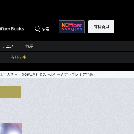
有料会員
検索
テニス
競馬
有料記事
「上司ガチャ」を好転させるスキルと生き方〈プレミア開幕〉