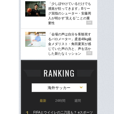
「少しぼやけているだけでも
感覚が狂ってきます」Bリー
グ屈指のシューター・安藤周
人が明かす“見える”ことの重
要性
PR
「会場の声は自分を客観視す
るバロメーター」柔道48kg級
金メダリスト・角田夏実が感
じていた声の力と、声を活か
した新たなミッション
PR
RANKING
海外サッカー
最新
24時間
週間
FIFAとウイイレの二刀流も？ eスポーツ
涙