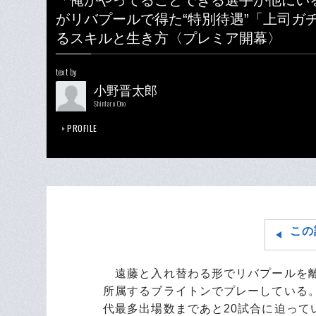
「俺がやってることできる選手が他にいる
がリバプールで得た“特別待遇”「上司ガ
るスキルと生き方〈プレミア開幕〉
text by
小野晋太郎
Shintaro Ono
PROFILE
この
遠藤と入れ替わる形でリバプールを離
所属するブライトンでプレーしている
代最多出場数まであと20試合に迫って