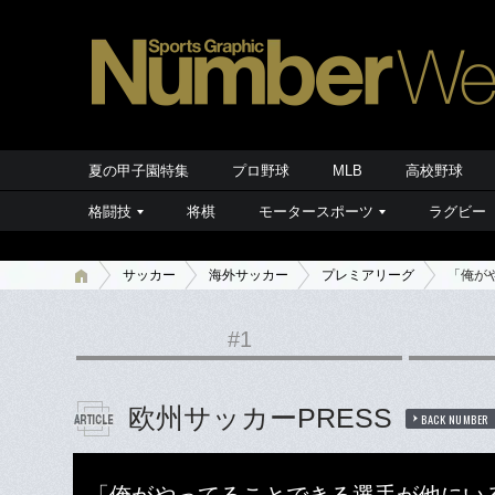
夏の甲子園特集
プロ野球
MLB
高校野球
格闘技
将棋
モータースポーツ
ラグビー
サッカー
海外サッカー
プレミアリーグ
「俺が
#1
欧州サッカーPRESS
BACK NUMBER