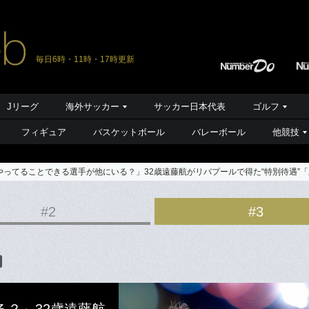
毎日6時・11時・17時更新
Jリーグ
海外サッカー
サッカー日本代表
ゴルフ
フィギュア
バスケットボール
バレーボール
他競技
やってることできる選手が他にいる？」32歳遠藤航がリバプールで得た“特別待遇”
#2
#3