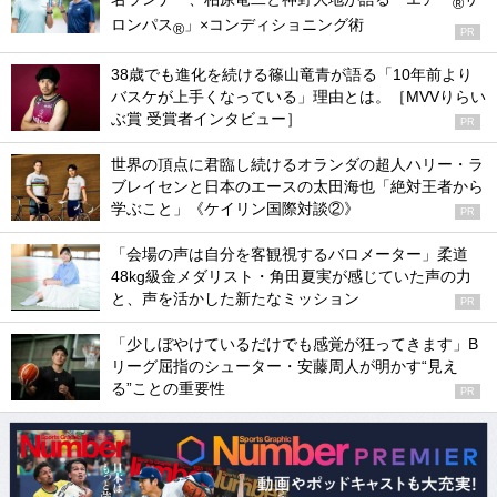
®
ロンパス
」×コンディショニング術
®
PR
38歳でも進化を続ける篠山竜青が語る「10年前より
バスケが上手くなっている」理由とは。［MVVりらい
ぶ賞 受賞者インタビュー］
PR
世界の頂点に君臨し続けるオランダの超人ハリー・ラ
ブレイセンと日本のエースの太田海也「絶対王者から
学ぶこと」《ケイリン国際対談②》
PR
「会場の声は自分を客観視するバロメーター」柔道
48kg級金メダリスト・角田夏実が感じていた声の力
と、声を活かした新たなミッション
PR
「少しぼやけているだけでも感覚が狂ってきます」B
リーグ屈指のシューター・安藤周人が明かす“見え
る”ことの重要性
PR