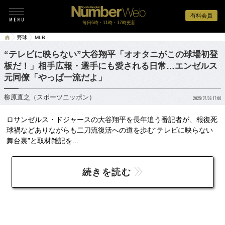
有料会員
毎日6時・11時・17時更新
野球
MLB
“テレビに映らない”大谷翔平「オオタニがこの球場初登
板だ！」相手広報・選手にも愛される日常…エンゼルス
元同僚「やっぱ一流だよ」
柳原直之（スポーツニッポン）
2025/07/06 17:00
ロサンゼルス・ドジャースの大谷翔平を長年追う番記者が、報復死
球禍などありながらも二刀流復活への道を歩む“テレビに映らない
舞台裏”と取材雑記を...
続きを読む