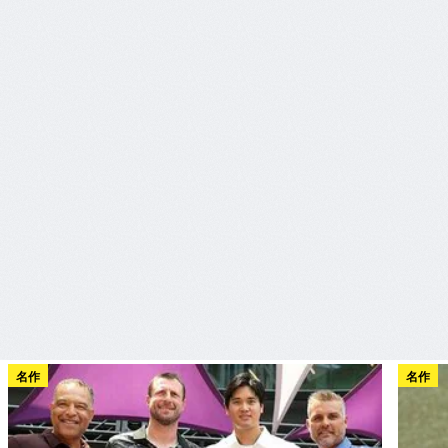
名作
名作