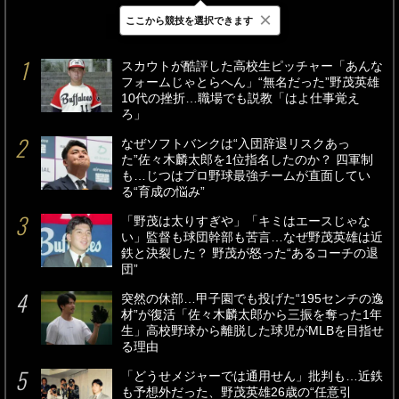
×
ここから競技を選択できます
最新
24時間
週間
スカウトが酷評した高校生ピッチャー「あんな
フォームじゃとらへん」“無名だった”野茂英雄
10代の挫折…職場でも説教「はよ仕事覚え
ろ」
なぜソフトバンクは“入団辞退リスクあっ
た”佐々木麟太郎を1位指名したのか？ 四軍制
も…じつはプロ野球最強チームが直面してい
る“育成の悩み”
「野茂は太りすぎや」「キミはエースじゃな
い」監督も球団幹部も苦言…なぜ野茂英雄は近
鉄と決裂した？ 野茂が怒った“あるコーチの退
団”
突然の休部…甲子園でも投げた“195センチの逸
材”が復活「佐々木麟太郎から三振を奪った1年
生」高校野球から離脱した球児がMLBを目指せ
る理由
「どうせメジャーでは通用せん」批判も…近鉄
も予想外だった、野茂英雄26歳の“任意引