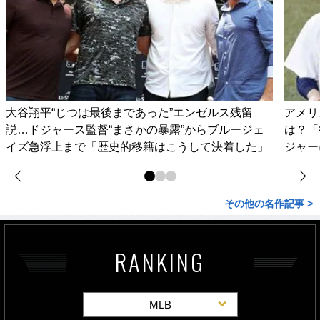
大谷翔平“じつは最後まであった”エンゼルス残留
アメリ
説…ドジャース監督“まさかの暴露”からブルージェ
は？「
イズ急浮上まで「歴史的移籍はこうして決着した」
ジャー
その他の名作記事 >
RANKING
MLB