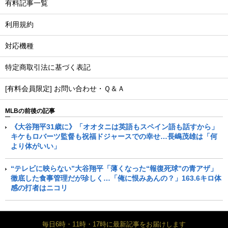
有料記事一覧
利用規約
対応機種
特定商取引法に基づく表記
[有料会員限定] お問い合わせ・Ｑ＆Ａ
MLBの前後の記事
《大谷翔平31歳に》「オオタニは英語もスペイン語も話すから」
キケもロバーツ監督も祝福ドジャースでの幸せ…長嶋茂雄は「何
より体がいい」
“テレビに映らない”大谷翔平「薄くなった“報復死球”の青アザ」
徹底した食事管理だが珍しく…「俺に恨みあんの？」163.6キロ体
感の打者はニコリ
毎日6時・11時・17時に最新記事をお届けします