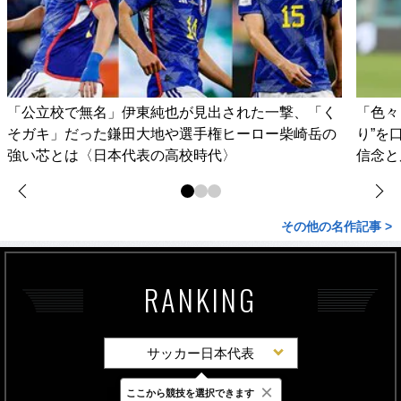
「公立校で無名」伊東純也が見出された一撃、「く
「色々
そガキ」だった鎌田大地や選手権ヒーロー柴崎岳の
り”を
強い芯とは〈日本代表の高校時代〉
信念と
その他の名作記事 >
RANKING
サッカー日本代表
×
ここから競技を選択できます
最新
24時間
週間