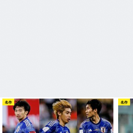
名作
名作