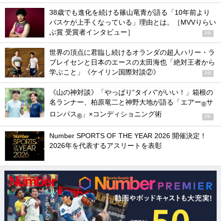
38歳でも進化を続ける篠山竜青が語る「10年前より
バスケが上手くなっている」理由とは。［MVVりらい
ぶ賞 受賞者インタビュー］
PR
世界の頂点に君臨し続けるオランダの超人ハリー・ラ
ブレイセンと日本のエースの太田海也「絶対王者から
学ぶこと」《ケイリン国際対談②》
PR
《山の神対談》「やっぱり“タイパ”がいい！」箱根の
名ランナー、柏原竜二と神野大地が語る「エアー
サ
®
ロンパス
」×コンディショニング術
®
PR
Number SPORTS OF THE YEAR 2026 開催決定！
2026年を代表するアスリートを表彰