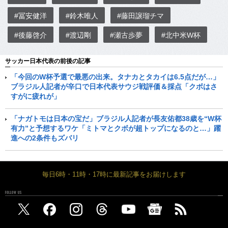
#冨安健洋
#鈴木唯人
#藤田譲瑠チマ
#後藤啓介
#渡辺剛
#瀬古歩夢
#北中米W杯
サッカー日本代表の前後の記事
「今回のW杯予選で最悪の出来。タナカとタカイは6.5点だが…」
ブラジル人記者が辛口で日本代表サウジ戦評価＆採点「クボはさ
すがに疲れが」
「ナガトモは日本の宝だ」ブラジル人記者が長友佑都38歳を“W杯
有力”と予想するワケ「ミトマとクボが超トップになるのと…」躍
進への2条件もズバリ
毎日6時・11時・17時に最新記事をお届けします
FOLLOW US