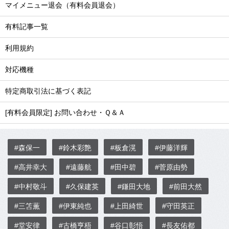
マイメニュー退会（有料会員退会）
有料記事一覧
利用規約
対応機種
特定商取引法に基づく表記
[有料会員限定] お問い合わせ・Ｑ＆Ａ
#森保一
#鈴木彩艶
#板倉滉
#伊藤洋輝
#高井幸大
#遠藤航
#田中碧
#菅原由勢
#中村敬斗
#久保建英
#鎌田大地
#前田大然
#三笘薫
#伊東純也
#上田綺世
#守田英正
#堂安律
#古橋亨梧
#谷口彰悟
#長友佑都