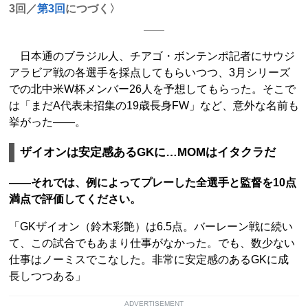
3回／
第3回
につづく〉
日本通のブラジル人、チアゴ・ボンテンポ記者にサウジ
アラビア戦の各選手を採点してもらいつつ、3月シリーズ
での北中米W杯メンバー26人を予想してもらった。そこで
は「まだA代表未招集の19歳長身FW」など、意外な名前も
挙がった――。
ザイオンは安定感あるGKに…MOMはイタクラだ
――それでは、例によってプレーした全選手と監督を10点
満点で評価してください。
「GKザイオン（鈴木彩艶）は6.5点。バーレーン戦に続い
て、この試合でもあまり仕事がなかった。でも、数少ない
仕事はノーミスでこなした。非常に安定感のあるGKに成
長しつつある」
ADVERTISEMENT