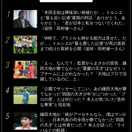
「本田圭佑は興味深い候補だが…」トルシエ
と“最も近い記者”最期の対話「ありがとう、あ
りがとう」「君が日本と私をつないでくれた」
《追悼・田村修一さん》
「W杯で、ブラジルも倒せる能力は見せた。だ
が…」トルシエが“最も愛した記者”が死の直前
まで続けた取材を公開《追悼・田村修一さん》
「えっ、なんで？」監督からまさかの宣告…鎌
田大地が勝てなかった“愛媛の天才”はなぜトッ
プチームに上がれなかった？「大地はプロで活
躍しているのに…と」
「公園でサッカーしてこい」あの鎌田大地が勝
てなかった“四国の天才少年”がぶつかった「プ
ロの壁」とは何だった？ 本人が気づいた“意外
な事実”と現在地
鎌田大地が「彼がアーセナルなら、僕はマンU
に…」日本代表の司令塔が勝てなかった“四国
の天才”とは何者だった？ 本人が語った「ライ
バルとの軌跡」