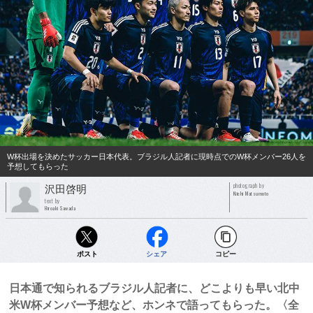
W杯出場を決めたサッカー日本代表。ブラジル人記者に現時点でのW杯メンバー26人を
予想してもらった
photograph by
沢田啓明
Kiichi Matsumoto
text by
Hiroaki Sawada
ポスト
シェア
コピー
日本通で知られるブラジル人記者に、どこよりも早い北中
米W杯メンバー予想など、ホンネで語ってもらった。〈全