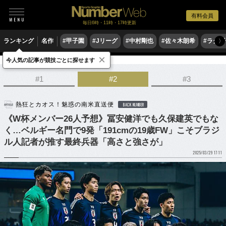
有料会員
毎日6時・11時・17時更新
ランキング
名作
#甲子園
#Jリーグ
#中村剛也
#佐々木朗希
#ラグ
〉
×
今人気の記事が競技ごとに探せます
サッカー
サッカー日本代表
#1
#2
#3
熱狂とカオス！魅惑の南米直送便
BACK NUMBER
《W杯メンバー26人予想》冨安健洋でも久保建英でもな
く…ベルギー名門で9発「191cmの19歳FW」こそブラジ
ル人記者が推す最終兵器「高さと強さが」
2025/03/29 17:11