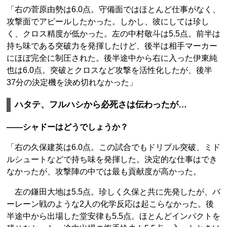
「右の菅原由勢は6.0点。守備面ではほとんど仕事がなく、
攻撃面でアピールしたかった。しかし、彼にしては珍し
く、クロス精度が低かった。左の中村敬斗は5.5点。前半は
持ち味である突破力を発揮したけど、後半は相手マーカー
にほぼ完全に制圧された。後半途中から右に入った伊東純
也は6.0点。突破とクロスなど攻撃を活性化したが、後半
37分の決定機を決め切れなかった」
ハタテ、フルハシから必死さは伝わったが…
――シャドーはどうでしょうか？
「右の久保建英は6.0点。この試合でもドリブル突破、ミド
ルシュートなどで持ち味を発揮した。決定的な仕事はでき
なかったが、攻撃陣の中では最も貢献度が高かった。
左の鎌田大地は5.5点。珍しく久保と共に先発したが、バ
ーレーン戦のような2人の化学反応は起こらなかった。後
半途中から出場した堂安律も5.5点。ほとんどインパクトを