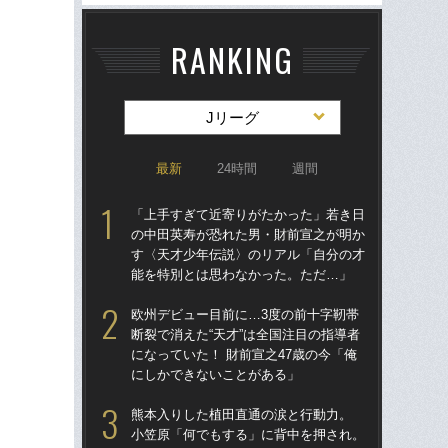
RANKING
Jリーグ
最新
24時間
週間
「上手すぎて近寄りがたかった」若き日
「
の中田英寿が恐れた男・財前宣之が明か
の
す〈天才少年伝説〉のリアル「自分の才
す
能を特別とは思わなかった。ただ…」
能
欧州デビュー目前に…3度の前十字靭帯
欧
断裂で消えた“天才”は全国注目の指導者
断裂
になっていた！ 財前宣之47歳の今「俺
にな
にしかできないことがある」
に
熊本入りした植田直通の涙と行動力。
「
小笠原「何でもする」に背中を押され。
優