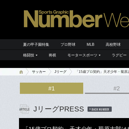
夏の甲子園特集
プロ野球
MLB
高校野球
格闘技
将棋
モータースポーツ
ラグビー
サッカー
Jリーグ
「15歳プロ契約」天才少年・菊原
#1
#2
JリーグPRESS
BACK NUMBER