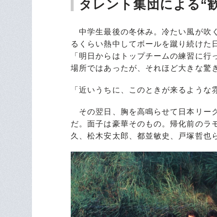
タレント集団による“
中学生最後の冬休み。冷たい風が吹く
るくらい熱中してボールを蹴り続けた
「明日からはトップチームの練習に行
場所ではあったが、それほど大きな驚
「近いうちに、このときが来るような
その翌日、胸を高鳴らせて日本リーグ
だ。面子は豪華そのもの。帰化前のラ
久、松木安太郎、都並敏史、戸塚哲也