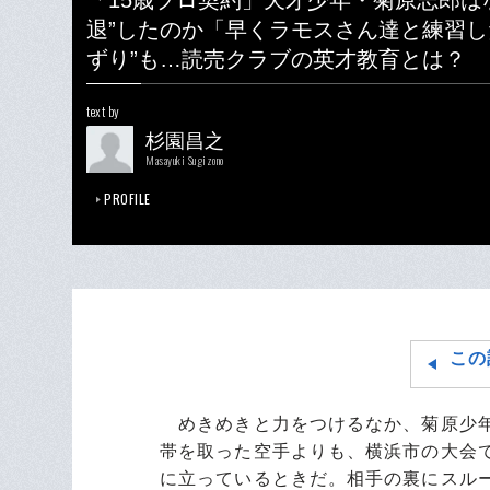
「15歳プロ契約」天才少年・菊原志郎はな
退”したのか「早くラモスさん達と練習し
ずり”も…読売クラブの英才教育とは？
text by
杉園昌之
Masayuki Sugizono
PROFILE
この
めきめきと力をつけるなか、菊原少年
帯を取った空手よりも、横浜市の大会
に立っているときだ。相手の裏にスル