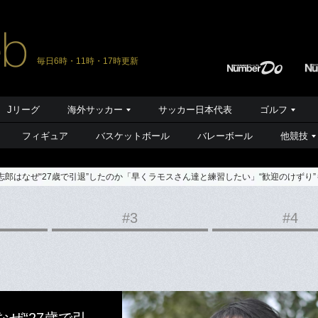
毎日6時・11時・17時更新
Jリーグ
海外サッカー
サッカー日本代表
ゴルフ
フィギュア
バスケットボール
バレーボール
他競技
志郎はなぜ“27歳で引退”したのか「早くラモスさん達と練習したい」“歓迎のけずり
#3
#4