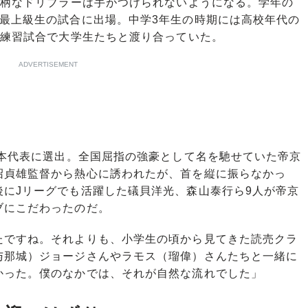
小柄なドリブラーは手がつけられないようになる。学年の
ら最上級生の試合に出場。中学3年生の時期には高校年代の
、練習試合で大学生たちと渡り合っていた。
ADVERTISEMENT
日本代表に選出。全国屈指の強豪として名を馳せていた帝京
沼貞雄監督から熱心に誘われたが、首を縦に振らなかっ
にJリーグでも活躍した礒貝洋光、森山泰行ら9人が帝京
ブにこだわったのだ。
たですね。それよりも、小学生の頃から見てきた読売クラ
与那城）ジョージさんやラモス（瑠偉）さんたちと一緒に
かった。僕のなかでは、それが自然な流れでした」