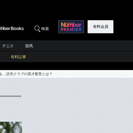
有料会員
検索
テニス
競馬
有料記事
”も…読売クラブの英才教育とは？