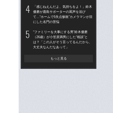
て…
「感じねえんだよ、気持ちをよ！」鈴木
に
優磨が鹿島サポーターの罵声を浴び
て…“ホームで5失点惨敗”カメラマンが目
“フ
にした名門の苦悩
（2
は
“ファミリーを大事にする男”鈴木優磨
大
（26歳）が小笠原満男にした“相談”と
は？「この人がそう言ってるんだから、
シマ
大丈夫なんだなあって」
切り
もっと見る