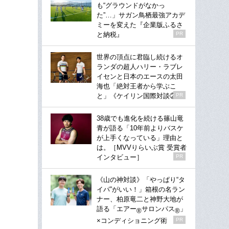
も“グラウンドがなかっ
た”…」サガン鳥栖最強アカデ
ミーを変えた『企業版ふるさ
と納税』
PR
世界の頂点に君臨し続けるオ
ランダの超人ハリー・ラブレ
イセンと日本のエースの太田
海也「絶対王者から学ぶこ
と」《ケイリン国際対談②》
PR
38歳でも進化を続ける篠山竜
青が語る「10年前よりバスケ
が上手くなっている」理由と
は。［MVVりらいぶ賞 受賞者
インタビュー］
PR
《山の神対談》「やっぱり“タ
イパ”がいい！」箱根の名ラン
ナー、柏原竜二と神野大地が
語る「エアー
サロンパス
」
®
®
×コンディショニング術
PR