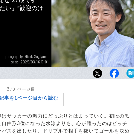
ぜ“27歳で引
たい」“歓迎のけ
Hideki Sugiyama
photograph by
2025/03/16 17:01
posted
昨シーズン限りで松本山雅FCのアカデミーヘ
ーチングを退任した菊原志郎（55歳）。現役
成の指導者としてキャリアを積んできた
3
/3
ページ目
記事を1ページ目から読む
はサッカーの魅力にどっぷりとはまっていく。初段の黒
で自由形3位になった水泳よりも、心が躍ったのはピッチ
ーパスを出したり、ドリブルで相手を抜いてゴールを決め