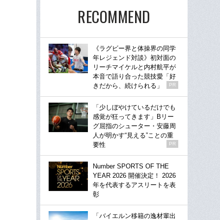
RECOMMEND
《ラグビー界と体操界の同学
年レジェンド対談》初対面の
リーチマイケルと内村航平が
本音で語り合った競技愛「好
きだから、続けられる」
PR
「少しぼやけているだけでも
感覚が狂ってきます」Bリー
グ屈指のシューター・安藤周
人が明かす“見える”ことの重
要性
PR
Number SPORTS OF THE
YEAR 2026 開催決定！ 2026
年を代表するアスリートを表
彰
「バイエルン移籍の逸材輩出