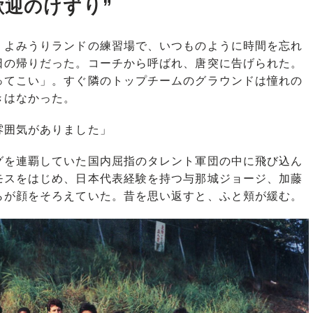
歓迎のけずり”
よみうりランドの練習場で、いつものように時間を忘れ
日の帰りだった。コーチから呼ばれ、唐突に告げられた。
ってこい」。すぐ隣のトップチームのグラウンドは憧れの
きはなかった。
雰囲気がありました」
を連覇していた国内屈指のタレント軍団の中に飛び込ん
モスをはじめ、日本代表経験を持つ与那城ジョージ、加藤
らが顔をそろえていた。昔を思い返すと、ふと頬が緩む。