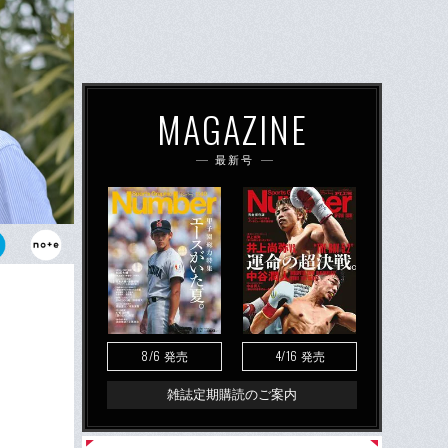
MAGAZINE
最新号
ッドオブコ
引退後は、育
8/6
4/16
発売
発売
雑誌定期購読のご案内