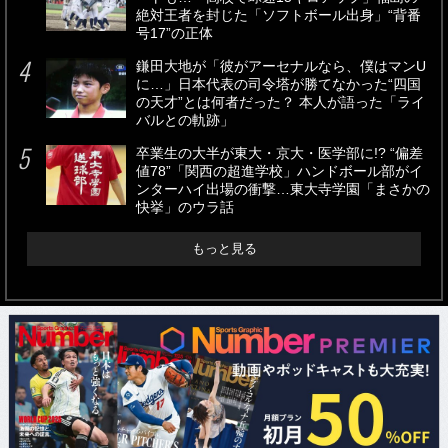
絶対王者を封じた「ソフトボール出身」“背番
号17”の正体
鎌田大地が「彼がアーセナルなら、僕はマンU
に…」日本代表の司令塔が勝てなかった“四国
の天才”とは何者だった？ 本人が語った「ライ
バルとの軌跡」
卒業生の大半が東大・京大・医学部に!? “偏差
値78”「関西の超進学校」ハンドボール部がイ
ンターハイ出場の衝撃…東大寺学園「まさかの
快挙」のウラ話
もっと見る