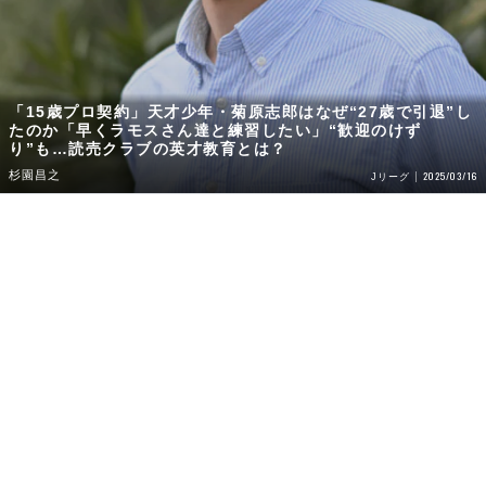
「15歳プロ契約」天才少年・菊原志郎はなぜ“27歳で引退”し
たのか「早くラモスさん達と練習したい」“歓迎のけず
り”も…読売クラブの英才教育とは？
杉園昌之
2025/03/16
Jリーグ