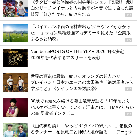
《ラグビー界と体操界の同学年レジェンド対談》初対
面のリーチマイケルと内村航平が本音で語り合った競
技愛「好きだから、続けられる」
PR
「バイエルン移籍の逸材輩出も“グラウンドがなかっ
た”…」サガン鳥栖最強アカデミーを変えた『企業版
ふるさと納税』
PR
Number SPORTS OF THE YEAR 2026 開催決定！
2026年を代表するアスリートを表彰
世界の頂点に君臨し続けるオランダの超人ハリー・ラ
ブレイセンと日本のエースの太田海也「絶対王者から
学ぶこと」《ケイリン国際対談②》
PR
38歳でも進化を続ける篠山竜青が語る「10年前より
バスケが上手くなっている」理由とは。［MVVりらい
ぶ賞 受賞者インタビュー］
PR
《山の神対談》「やっぱり“タイパ”がいい！」箱根の
名ランナー、柏原竜二と神野大地が語る「エアー
サ
®