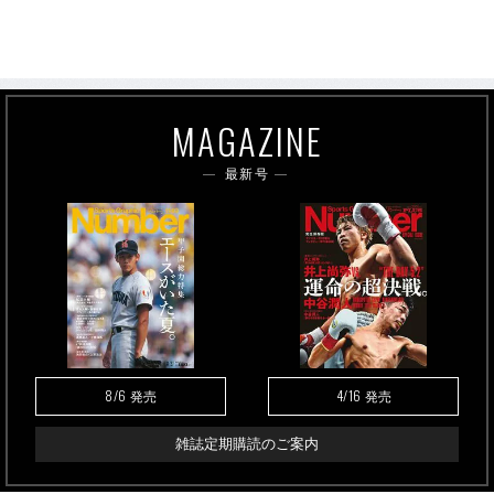
MAGAZINE
最新号
8/6
4/16
発売
発売
雑誌定期購読のご案内