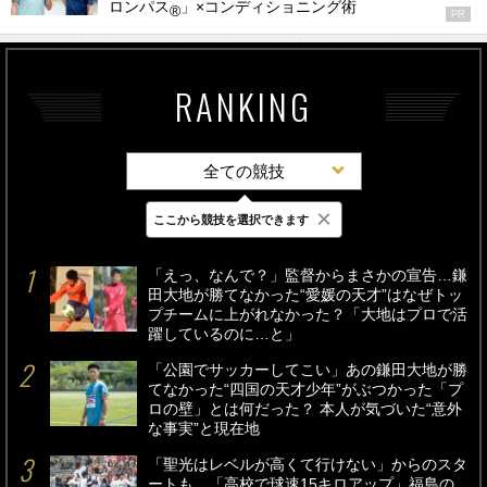
ロンパス
」×コンディショニング術
®
PR
RANKING
全ての競技
×
ここから競技を選択できます
最新
24時間
週間
「えっ、なんで？」監督からまさかの宣告…鎌
田大地が勝てなかった“愛媛の天才”はなぜトッ
プチームに上がれなかった？「大地はプロで活
躍しているのに…と」
「公園でサッカーしてこい」あの鎌田大地が勝
てなかった“四国の天才少年”がぶつかった「プ
ロの壁」とは何だった？ 本人が気づいた“意外
な事実”と現在地
「聖光はレベルが高くて行けない」からのスタ
ートも…「高校で球速15キロアップ」福島の