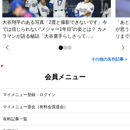
大谷翔平のある写真「2度と撮影できないです」今
「あと
では信じられない“メジャー1年目”の姿とは？ カメ
が思う
ラマンが語る秘話「大谷選手らしさって…」
リまで
その他の名作記事 >
会員メニュー
マイメニュー登録・ログイン
マイメニュー退会（有料会員退会）
有料記事一覧