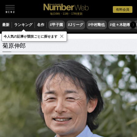
有料会員
毎日6時・11時・17時更新
最新
ランキング
名作
#甲子園
#Jリーグ
#中村剛也
#佐々木朗希
〉
×
今人気の記事が競技ごとに探せます
菊原伸郎
関連記事
菊原伸郎