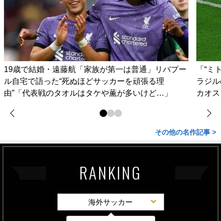
19歳で結婚・遠藤航「家族が第一は普通」リバプー
「“ミ
ル自宅で語った“死ぬほどサッカーを頑張る理
ラジル
由”「代表戦のタオルはタケや薫が多いけど…」
カオス
その他の名作記事 >
RANKING
海外サッカー