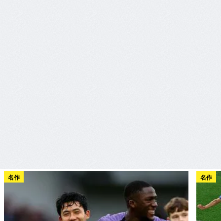
名作
名作