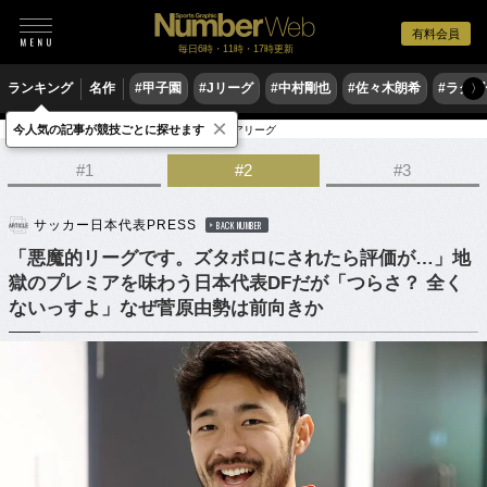
有料会員
毎日6時・11時・17時更新
ランキング
名作
#甲子園
#Jリーグ
#中村剛也
#佐々木朗希
#ラグ
〉
×
今人気の記事が競技ごとに探せます
サッカー
サッカー日本代表
プレミアリーグ
#1
#2
#3
サッカー日本代表PRESS
BACK NUMBER
「悪魔的リーグです。ズタボロにされたら評価が…」地
獄のプレミアを味わう日本代表DFだが「つらさ？ 全く
ないっすよ」なぜ菅原由勢は前向きか