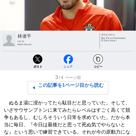
photograph by
林遼平
Matt Watson/Southampton
FC/Getty Images
text by
Ryohei Hayashi
ポスト
シェア
コピー
3
/4
ページ目
この記事を1ページ目から読む
ぬるま湯に浸かってたら駄目だと思っていた。そして、
いざサウサンプトンに来てみたらレベルはすごく高くて競
争もあるし、むしろそういう日常を求めていた。だから本
当に毎日、『今日は最後だと思って死ぬ気でやらないと
な』という思いで練習できている。それが今の原動力にな