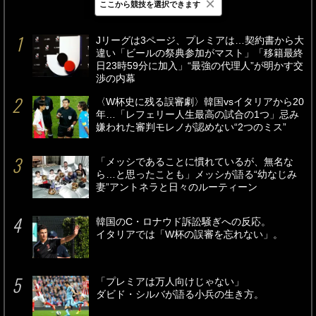
×
ここから競技を選択できます
最新
24時間
週間
Jリーグは3ページ、プレミアは…契約書から大
違い「ビールの祭典参加がマスト」「移籍最終
日23時59分に加入」“最強の代理人”が明かす交
渉の内幕
〈W杯史に残る誤審劇〉韓国vsイタリアから20
年…「レフェリー人生最高の試合の1つ」忌み
嫌われた審判モレノが認めない“2つのミス”
「メッシであることに慣れているが、無名な
ら…と思ったことも」メッシが語る“幼なじみ
妻”アントネラと日々のルーティーン
韓国のC・ロナウド訴訟騒ぎへの反応。
イタリアでは「W杯の誤審を忘れない」。
「プレミアは万人向けじゃない」
ダビド・シルバが語る小兵の生き方。