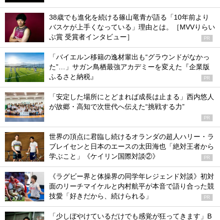
38歳でも進化を続ける篠山竜青が語る「10年前より
バスケが上手くなっている」理由とは。［MVVりらい
ぶ賞 受賞者インタビュー］
PR
「バイエルン移籍の逸材輩出も“グラウンドがなかっ
た”…」サガン鳥栖最強アカデミーを変えた『企業版
ふるさと納税』
PR
「安定した場所にとどまれば成長は止まる」西内悠人
が故郷・高知で次世代へ伝えた“挑戦する力”
PR
世界の頂点に君臨し続けるオランダの超人ハリー・ラ
ブレイセンと日本のエースの太田海也「絶対王者から
学ぶこと」《ケイリン国際対談②》
PR
《ラグビー界と体操界の同学年レジェンド対談》初対
面のリーチマイケルと内村航平が本音で語り合った競
技愛「好きだから、続けられる」
PR
「少しぼやけているだけでも感覚が狂ってきます」B