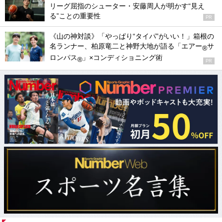
リーグ屈指のシューター・安藤周人が明かす“見え
る”ことの重要性
PR
《山の神対談》「やっぱり“タイパ”がいい！」箱根の
名ランナー、柏原竜二と神野大地が語る「エアー
サ
®
ロンパス
」×コンディショニング術
®
PR