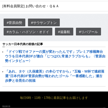
[有料会員限定] お問い合わせ・Ｑ＆Ａ
#菅原由勢
#サウサンプトン
#カラム・ハドソン・オドイ
#遠藤航
#リバプール
サッカー日本代表の前後の記事
「ドイツ戦でオファーの質が変わったんです」プレミア移籍舞台
ウラを日本代表DFが激白「じつはCL常連クラブからも」〈菅原由
勢インタビュー〉
「あれ、タケ（久保建英）の本心ですから」“五輪・W杯で連続落
選”日本代表DF菅原由勢が報われたゴール「一番感動した」瀬古
歩夢と谷晃生の祝福
毎日6時・11時・17時に最新記事をお届けします
FOLLOW US