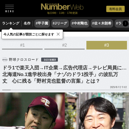
有料会員
毎日6時・11時・17時更新
ランキング
名作
#甲子園
#Jリーグ
#中村剛也
#佐々木朗希
#ラグ
〉
×
今人気の記事が競技ごとに探せます
野球
プロ野球
ドラフト会議
#1
#2
#3
野球クロスロード
BACK NUMBER
ドラ1で楽天入団→IT企業→広告代理店→テレビ局員に…
北海道No.1進学校出身「ナゾのドラ1投手」の波乱万
丈 心に残る「野村克也監督の言葉」とは？
2025/01/12 11:02