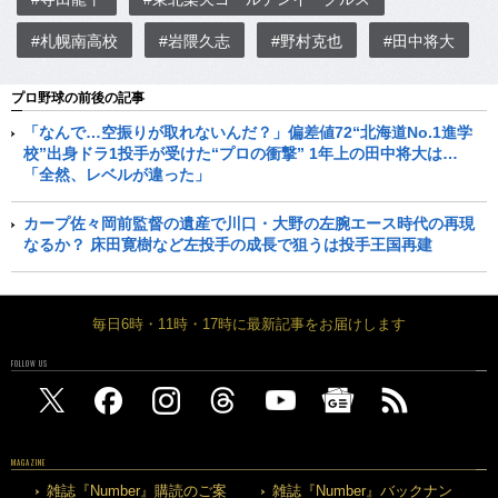
#札幌南高校
#岩隈久志
#野村克也
#田中将大
プロ野球の前後の記事
「なんで…空振りが取れないんだ？」偏差値72“北海道No.1進学
校”出身ドラ1投手が受けた“プロの衝撃” 1年上の田中将大は…
「全然、レベルが違った」
カープ佐々岡前監督の遺産で川口・大野の左腕エース時代の再現
なるか？ 床田寛樹など左投手の成長で狙うは投手王国再建
毎日6時・11時・17時に最新記事をお届けします
FOLLOW US
MAGAZINE
雑誌『Number』購読のご案
雑誌『Number』バックナン