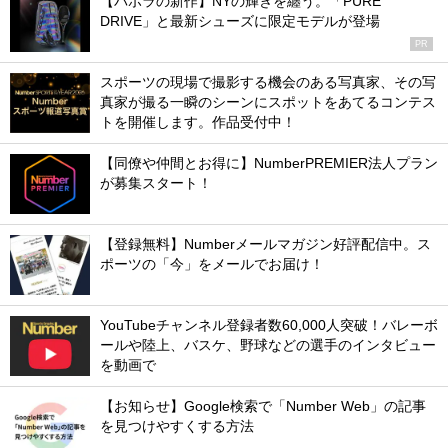
【バボラの新作】NYの輝きを纏う。「PURE
DRIVE」と最新シューズに限定モデルが登場
PR
スポーツの現場で撮影する機会のある写真家、その写
真家が撮る一瞬のシーンにスポットをあてるコンテス
トを開催します。作品受付中！
【同僚や仲間とお得に】NumberPREMIER法人プラン
が募集スタート！
【登録無料】Numberメールマガジン好評配信中。ス
ポーツの「今」をメールでお届け！
YouTubeチャンネル登録者数60,000人突破！バレーボ
ールや陸上、バスケ、野球などの選手のインタビュー
を動画で
【お知らせ】Google検索で「Number Web」の記事
を見つけやすくする方法