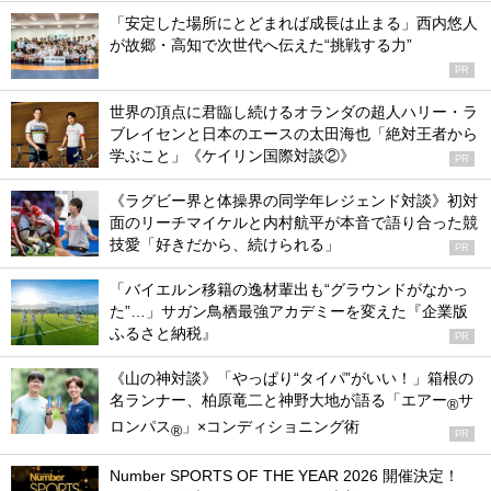
「安定した場所にとどまれば成長は止まる」西内悠人
が故郷・高知で次世代へ伝えた“挑戦する力”
PR
世界の頂点に君臨し続けるオランダの超人ハリー・ラ
ブレイセンと日本のエースの太田海也「絶対王者から
学ぶこと」《ケイリン国際対談②》
PR
《ラグビー界と体操界の同学年レジェンド対談》初対
面のリーチマイケルと内村航平が本音で語り合った競
技愛「好きだから、続けられる」
PR
「バイエルン移籍の逸材輩出も“グラウンドがなかっ
た”…」サガン鳥栖最強アカデミーを変えた『企業版
ふるさと納税』
PR
《山の神対談》「やっぱり“タイパ”がいい！」箱根の
名ランナー、柏原竜二と神野大地が語る「エアー
サ
®
ロンパス
」×コンディショニング術
®
PR
Number SPORTS OF THE YEAR 2026 開催決定！