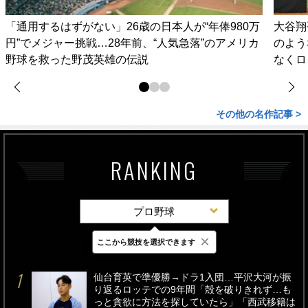
「通用するはずがない」26歳の日本人が“年俸980万
大谷翔
円”でメジャー挑戦…28年前、“人気急落”のアメリカ
のよう
野球を救った野茂英雄の伝説
なくロ
その他の名作記事 >
RANKING
プロ野球
×
ここから競技を選択できます
最新
24時間
週間
仙台育英で準優勝→ドラ1入団…平沢大河が振
り返るロッテでの9年間「殻を破りきれず…も
っと貪欲に方法を探していたら」「西武移籍は