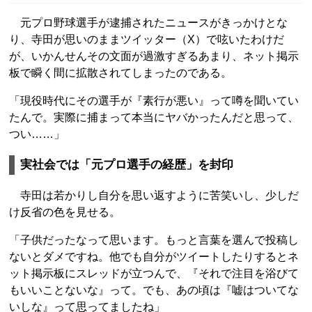
元プロ野球選手が逮捕されたニュースがきっかけとな
り、寺田が思いのままツイッター（X）で呟いたわけだ
が、いかんせんその文面が過激すぎるあまり、ネット掲示
板で瞬く間に拡散されてしまったのである。
「現役時代にその選手が『素行が悪い』って噂を聞いてい
たんで。実際に捕まって本当にヤバかったんだと思って、
つい……」
実社会では「元プロ選手の経歴」を封印
寺田は若かりし自分を思い返すように苦笑いし、少しだ
け反省の色を見せる。
「子供だったなって思います。もっと言葉を選んで投稿し
ないとダメですね。他でも自分がツイートしたりするとネ
ット掲示板にスレッドが立つんで、『それで注目を浴びて
もいいことないな』って。でも、あの頃は『嘘はついてな
いしな』って思ってましたね」