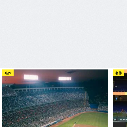
名作
名作