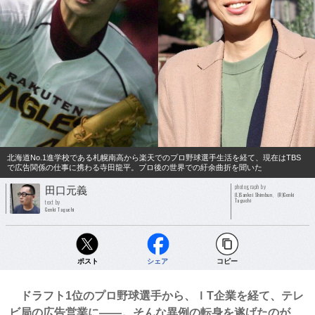
北海道No.1進学校である札幌南高から楽天でのプロ野球選手生活を経て、現在はTBS
で広告関係の仕事に携わる寺田龍平。プロ後の世界での紆余曲折を聞いた
photograph by
田口元義
(L)Sankei Shimbun、(R)Genki
Taguchi
text by
Genki Taguchi
ポスト
シェア
コピー
ドラフト1位のプロ野球選手から、ＩT企業を経て、テレ
ビ局の広告営業に――。そんな異例の転身を遂げたのが、