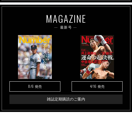
MAGAZINE
最新号
8/6
4/16
発売
発売
雑誌定期購読のご案内