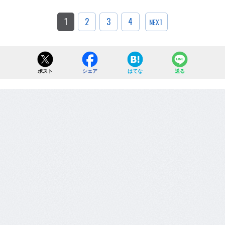
1
2
3
4
NEXT
ポスト
シェア
はてな
送る