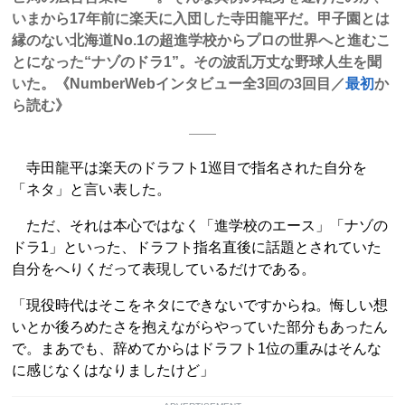
いまから17年前に楽天に入団した寺田龍平だ。甲子園とは
縁のない北海道No.1の超進学校からプロの世界へと進むこ
とになった“ナゾのドラ1”。その波乱万丈な野球人生を聞
いた。《NumberWebインタビュー全3回の3回目／
最初
か
ら読む》
寺田龍平は楽天のドラフト1巡目で指名された自分を
「ネタ」と言い表した。
ただ、それは本心ではなく「進学校のエース」「ナゾの
ドラ1」といった、ドラフト指名直後に話題とされていた
自分をへりくだって表現しているだけである。
「現役時代はそこをネタにできないですからね。悔しい想
いとか後ろめたさを抱えながらやっていた部分もあったん
で。まあでも、辞めてからはドラフト1位の重みはそんな
に感じなくはなりましたけど」