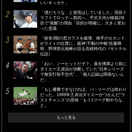
いいキッカケ」
「僕だろうな、と覚悟はしていました」現役ド
ラフトでロッテ→西武へ…平沢大河が移籍2年
目で“覚醒”の理由「目的が明確に」大きく変わ
った意識
「校舎3階の窓ガラスを破壊、相手のセカンド
がライトの位置に」阪神“不動の中軸”佐藤輝
明…野球部元相棒が語る高校時代の《サトテル
伝説》
「おい、ノーヒットだぞ？」落合博満より前に
ダイエー王貞治が決断していた“日本シリーズ
で無安打投手交代”…「個人記録は関係ないん
だ」
「もし優勝できなければ、パ・リーグは終わり
だった」1999年王貞治ダイエーがつかんだ“ラ
ストチャンス”の意味「もう1リーグ制やろな、
と」
もっと見る