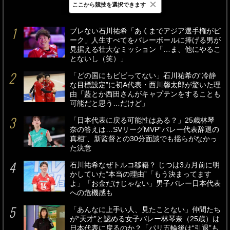
×
ここから競技を選択できます
最新
24時間
週間
ブレない石川祐希「あくまでアジア選手権がピ
ーク」人生すべてをバレーボールに捧げる男が
見据える壮大なミッション「…ま、他にやるこ
とないし（笑）」
「どの国にもビビってない」石川祐希の“冷静
な目標設定”に初A代表・西川馨太郎が驚いた理
由「藍とか西田さんがキャプテンをすることも
可能だと思う…だけど」
「日本代表に戻る可能性はある？」25歳林琴
奈の答えは…SVリーグMVP“バレー代表辞退の
真相”、新監督との30分面談でも揺らがなかっ
た決意
石川祐希なぜトルコ移籍？ じつは3カ月前に明
かしていた“本当の理由”「もう決まってます
よ」「お金だけじゃない」男子バレー日本代表
への危機感も
「あんなに上手い人、見たことない」仲間たち
が“天才”と認める女子バレー林琴奈（25歳）は
日本代表に戻るのか？「パリ五輪後は“引退”も