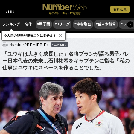
有料会員
毎日6時・11時・17時更新
ランキング
名作
#甲子園
#Jリーグ
#中村剛也
#佐々木朗希
#ラグ
〉
×
今人気の記事が競技ごとに探せます
バレーボール
バレーボール日本代表
NumberPREMIER Ex
BACK NUMBER
「ユウキは大きく成長した」名将ブランが語る男子バレ
ー日本代表の未来…石川祐希をキャプテンに指名「私の
仕事はユウキにスペースを作ることでした」