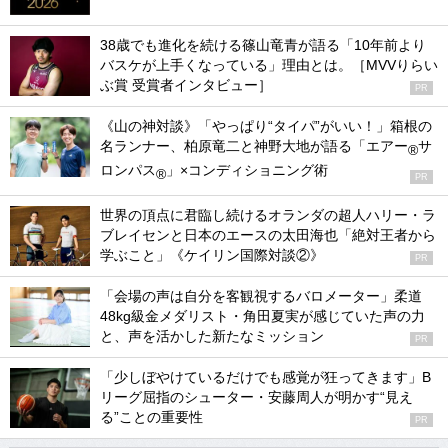
38歳でも進化を続ける篠山竜青が語る「10年前より
バスケが上手くなっている」理由とは。［MVVりらい
ぶ賞 受賞者インタビュー］
PR
《山の神対談》「やっぱり“タイパ”がいい！」箱根の
名ランナー、柏原竜二と神野大地が語る「エアー
サ
®
ロンパス
」×コンディショニング術
®
PR
世界の頂点に君臨し続けるオランダの超人ハリー・ラ
ブレイセンと日本のエースの太田海也「絶対王者から
学ぶこと」《ケイリン国際対談②》
PR
「会場の声は自分を客観視するバロメーター」柔道
48kg級金メダリスト・角田夏実が感じていた声の力
と、声を活かした新たなミッション
PR
「少しぼやけているだけでも感覚が狂ってきます」B
リーグ屈指のシューター・安藤周人が明かす“見え
る”ことの重要性
PR