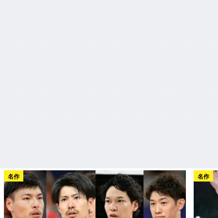
名作
名作