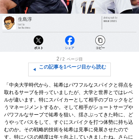
photograph by
生島淳
NIKKAN SPORTS
text by
Jun Ikushima
ポスト
シェア
コピー
2
/2
ページ目
この記事を1ページ目から読む
「中央大学時代から、祐希はパワフルなスパイクと得点を
取れるサーブを持っていましたが、大学と世界とではレベ
ルが違います。特にスパイカーとして相手のブロックをど
うマネージメントするか。そして相手がショートサーブや
パワフルなサーブで祐希を狙い、揺さぶってきた時に、ど
うやってパスをして、すぐにスパイクを打つ体勢に持ち込
むのか。その戦略的技術を祐希は見事に発展させたので
す。特にパスの精度は年々向上していきましたね。さらに