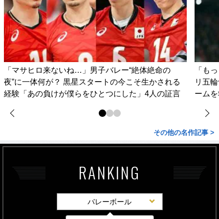
「マサヒロ来ないね…」男子バレー“絶体絶命の
「もっ
夜”に一体何が？ 黒星スタートの今こそ生かされる
リ五輪
経験「あの負けが僕らをひとつにした」4人の証言
ームを
その他の名作記事 >
RANKING
バレーボール