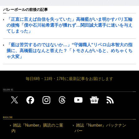
バレーボールの前後の記事
「正直に言えば自信を失っていた」高橋藍がいま明かすパリ五輪
の後悔「僕や石川祐希選手が獲れず…関田誠大選手に迷いを与え
てしまった」
「藍は苦労するのではないか…」“守備職人”リベロ山本智大の指
摘に、高橋藍はなんと答えた？「トモさんがいると、めちゃくち
ゃ大変」
毎日6時・11時・17時に最新記事をお届けします
FOLLOW US
MAGAZINE
雑誌『Number』購読のご案
雑誌『Number』バックナン
内
バー