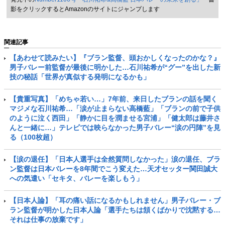
影をクリックするとAmazonのサイトにジャンプします
関連記事
【あわせて読みたい】『ブラン監督、頭おかしくなったのかな？』
男子バレー前監督が最後に明かした…石川祐希が“グー”を出した新
技の秘話「世界が真似する発明になるかも」
【貴重写真】「めちゃ若い…」7年前、来日したブランの話を聞く
マジメな石川祐希…「涙が止まらない高橋藍」「ブランの前で子供
のように泣く西田」「静かに目を潤ませる宮浦」「健太郎は藤井さ
んと一緒に…」テレビでは映らなかった男子バレー“涙の円陣”を見
る（100枚超）
【涙の退任】「日本人選手は全然質問しなかった」涙の退任、ブラ
ン監督は日本バレーを8年間でこう変えた…天才セッター関田誠大
への気遣い「セキタ、バレーを楽しもう」
【日本人論】「耳の痛い話になるかもしれません」男子バレー・ブ
ラン監督が明かした日本人論「選手たちは頷くばかりで沈黙する…
それは仕事の放棄です」