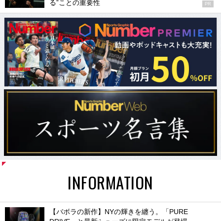
る”ことの重要性
PR
INFORMATION
【バボラの新作】NYの輝きを纏う。「PURE