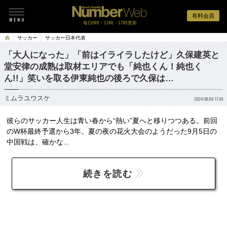
有料会員
毎日6時・11時・17時更新
サッカー
サッカー日本代表
「大人になった」「前はイライラしたけど」久保建英と
堂安律の成熟は取材エリアでも「純也くん！純也く
ん!!」笑いを取る伊東純也の後ろで久保は…
ミムラユウスケ
2024/09/08 17:00
彼らのサッカー人生は青い春から“熱い”夏へと移りつつある。前回
のW杯最終予選から3年。夏の夜の花火大会のようだった9月5日の
中国戦は、確かな...
続きを読む