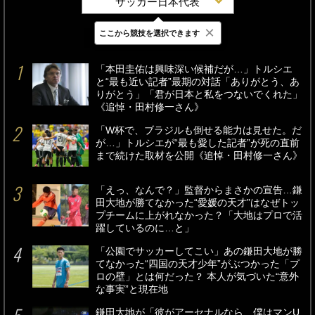
サッカー日本代表
×
ここから競技を選択できます
最新
24時間
週間
「本田圭佑は興味深い候補だが…」トルシエ
と“最も近い記者”最期の対話「ありがとう、あ
りがとう」「君が日本と私をつないでくれた」
《追悼・田村修一さん》
「W杯で、ブラジルも倒せる能力は見せた。だ
が…」トルシエが“最も愛した記者”が死の直前
まで続けた取材を公開《追悼・田村修一さん》
「えっ、なんで？」監督からまさかの宣告…鎌
田大地が勝てなかった“愛媛の天才”はなぜトッ
プチームに上がれなかった？「大地はプロで活
躍しているのに…と」
「公園でサッカーしてこい」あの鎌田大地が勝
てなかった“四国の天才少年”がぶつかった「プ
ロの壁」とは何だった？ 本人が気づいた“意外
な事実”と現在地
鎌田大地が「彼がアーセナルなら、僕はマンU