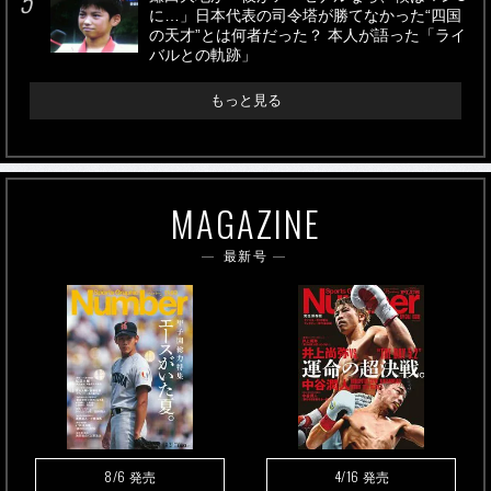
に…」日本代表の司令塔が勝てなかった“四国
の天才”とは何者だった？ 本人が語った「ライ
バルとの軌跡」
もっと見る
MAGAZINE
最新号
8/6
4/16
発売
発売