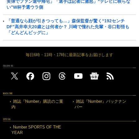
実弾でファン途中帰宅」「選手は記者に激怒」“テレビに映らな
い”W杯予選ウラ側
「普通なら顔が引きつっても…」森保監督が驚く“192センチ
DF”高井幸大20歳とは何者か？ 川崎で憧れた先輩・谷口彰悟も
「どんどんビッグに」
毎日6時・11時・17時に最新記事をお届けします
FOLLOW US
MAGAZINE
雑誌『Number』購読のご案
雑誌『Number』バックナン
内
バー
SPECIAL
Number SPORTS OF THE
YEAR