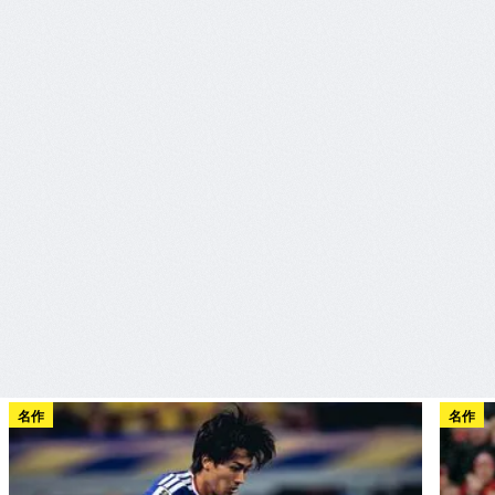
名作
名作