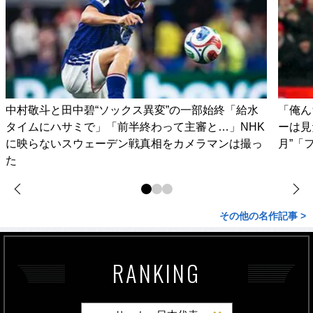
中村敬斗と田中碧“ソックス異変”の一部始終「給水
「俺ん
タイムにハサミで」「前半終わって主審と…」NHK
ーは見
に映らないスウェーデン戦真相をカメラマンは撮っ
月”「
た
その他の名作記事 >
RANKING