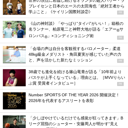
世界の頂点に君臨し続けるオランダの超人ハリー・ラ
ブレイセンと日本のエースの太田海也「絶対王者から
学ぶこと」《ケイリン国際対談②》
PR
《山の神対談》「やっぱり“タイパ”がいい！」箱根の
名ランナー、柏原竜二と神野大地が語る「エアー
サ
®
ロンパス
」×コンディショニング術
®
PR
「会場の声は自分を客観視するバロメーター」柔道
48kg級金メダリスト・角田夏実が感じていた声の力
と、声を活かした新たなミッション
PR
38歳でも進化を続ける篠山竜青が語る「10年前より
バスケが上手くなっている」理由とは。［MVVりらい
ぶ賞 受賞者インタビュー］
PR
Number SPORTS OF THE YEAR 2026 開催決定！
2026年を代表するアスリートを表彰
「少しぼやけているだけでも感覚が狂ってきます」B
リーグ屈指のシューター・安藤周人が明かす“見え