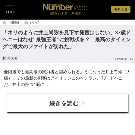
有料会員
毎日6時・11時・17時更新
格闘技
ボクシング
「ネリのように井上尚弥を見下す発言はしない」37歳ド
ヘニーはなぜ“最強王者”に挑戦状を？「最高のタイミン
グで最大のファイトが訪れた」
杉浦大介
2024/08/30 11:05
全階級でも最高級の実力者と認められるようになった井上尚弥（大
橋）。その最新の刺客はアイリッシュのベテラン、TJ・ドヘニー
だ。井上の持つ4冠に...
続きを読む