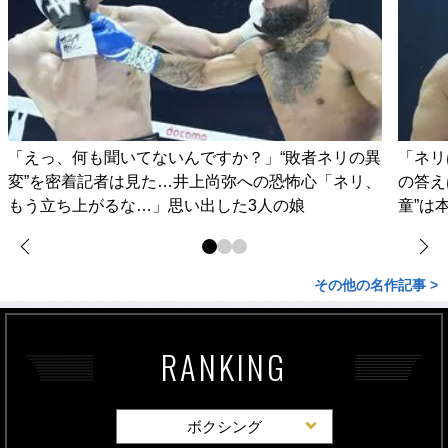
「えっ、何も聞いてないんですか？」“敗者ネリの異
「ネリ
変”を密着記者は見た…井上尚弥への恐怖心「ネリ、
の答え
もう立ち上がるな…」思い出した3人の娘
童”は
その他の名作記事 >
RANKING
ボクシング