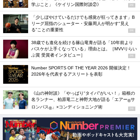
学ぶこと」《ケイリン国際対談②》
PR
「少しぼやけているだけでも感覚が狂ってきます」B
リーグ屈指のシューター・安藤周人が明かす“見え
る”ことの重要性
PR
38歳でも進化を続ける篠山竜青が語る「10年前より
バスケが上手くなっている」理由とは。［MVVりらい
ぶ賞 受賞者インタビュー］
PR
Number SPORTS OF THE YEAR 2026 開催決定！
2026年を代表するアスリートを表彰
《山の神対談》「やっぱり“タイパ”がいい！」箱根の
名ランナー、柏原竜二と神野大地が語る「エアー
サ
®
ロンパス
」×コンディショニング術
®
PR