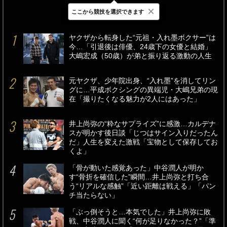
×
ここから競技を選択できます
最新
24時間
週間
ヤクザから転身した“元祖・入れ墨ボクサー”は
今…「引退後は俳優、24歳下の女優と結婚」
大嶋宏成（50歳）が弟と振り返る激動の人生
元ヤクザ、少年院出身、“入れ墨”を消してリン
グに…平成ボクシングの異端児・大嶋兄弟の現
在「撮りたくなる魅力が2人にはあった」
井上尚弥の“粋なサプライズ”に感激…カルデナ
スが明かす後日談「じつはサイン入りだったん
だ」人生を変えた激戦「宝物として保存してお
くよ」
「骨が動いた感覚あった」中谷潤人が明か
す“骨折を確信した”瞬間…井上尚弥と打ち合
う“リアルな感触”「近い距離は戦える」「パン
チ当たらない」
「ぶっ倒そうと…本気でした」井上尚弥に敗
戦、中谷潤人に聞く“何が足りなかった？”「準