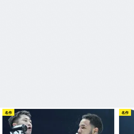
名作
名作