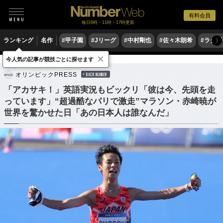
有料会員
毎日6時・11時・17時更新
ランキング
名作
#甲子園
#Jリーグ
#中村剛也
#佐々木朗希
#ラグ
〉
×
今人気の記事が競技ごとに探せます
陸上
マラソン
オリンピックPRESS
BACK NUMBER
「アカサキ！」英語実況もビックリ「彼は今、先頭を走
っています」“超過酷なパリで激走”マラソン・赤崎暁が
世界を驚かせた日「あの日本人は誰なんだ」