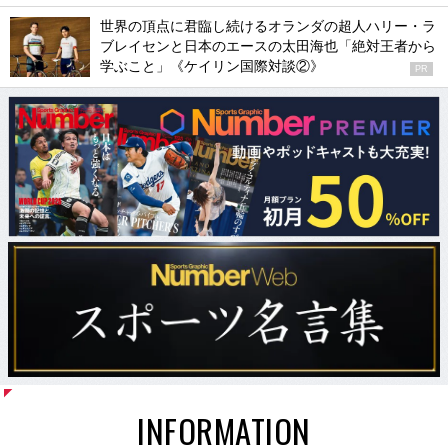
世界の頂点に君臨し続けるオランダの超人ハリー・ラ
ブレイセンと日本のエースの太田海也「絶対王者から
学ぶこと」《ケイリン国際対談②》
PR
INFORMATION