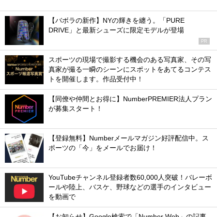
【バボラの新作】NYの輝きを纏う。「PURE
DRIVE」と最新シューズに限定モデルが登場
PR
スポーツの現場で撮影する機会のある写真家、その写
真家が撮る一瞬のシーンにスポットをあてるコンテス
トを開催します。作品受付中！
【同僚や仲間とお得に】NumberPREMIER法人プラン
が募集スタート！
【登録無料】Numberメールマガジン好評配信中。ス
ポーツの「今」をメールでお届け！
YouTubeチャンネル登録者数60,000人突破！バレーボ
ールや陸上、バスケ、野球などの選手のインタビュー
を動画で
【お知らせ】Google検索で「Number Web」の記事