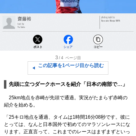
photograph by
齋藤裕
Ryosuke Menju/JMPA
text by
Yu Saito
ポスト
シェア
コピー
3
/4
ページ目
この記事を1ページ目から読む
先頭に立つダークホースを紹介「日本の南部で…」
25km地点を赤崎が先頭で通過。実況がたまらず赤崎の
紹介を始める。
「25キロ地点を通過、タイムは1時間16分08秒です。彼に
とっては、なんと日本国外で初めてのマラソンレースにな
ります。正直言って、これまでのレースはまずまずといっ