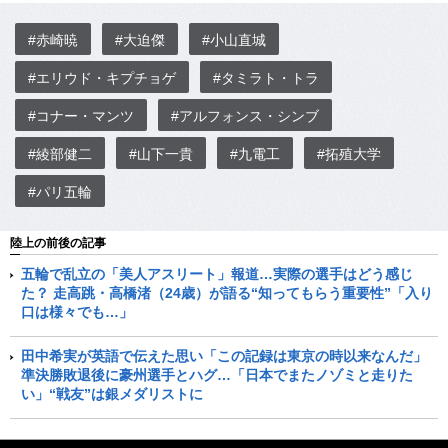
#赤崎暁
#大迫傑
#小山直城
#エリウド・キプチョゲ
#タミラト・トラ
#コナー・マンツ
#アルフォンス・シンブ
#綾部健二
#山下一貴
#九電工
#拓殖大学
#パリ五輪
陸上の前後の記事
五輪で乱立の「美人アスリート」報道…実際の選手はどう感じ
た？ 走高跳・高橋渚（24歳）が語る“知ってもらう重要性”「入り
口は様々でも…」
田中希実が英語で伝えた思い「この記録は東京の時以来なんだ」
準決勝敗退後に豪州選手とハグ…「日本でまたノゾミと走りた
い」“戦友”は銀メダリストに