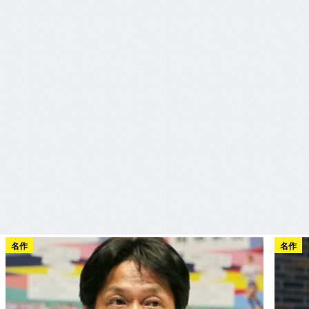
名作
名作