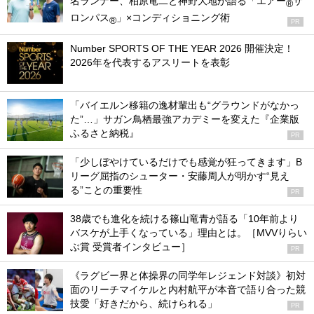
名ランナー、柏原竜二と神野大地が語る「エアー
サ
®
ロンパス
」×コンディショニング術
®
PR
Number SPORTS OF THE YEAR 2026 開催決定！
2026年を代表するアスリートを表彰
「バイエルン移籍の逸材輩出も“グラウンドがなかっ
た”…」サガン鳥栖最強アカデミーを変えた『企業版
ふるさと納税』
PR
「少しぼやけているだけでも感覚が狂ってきます」B
リーグ屈指のシューター・安藤周人が明かす“見え
る”ことの重要性
PR
38歳でも進化を続ける篠山竜青が語る「10年前より
バスケが上手くなっている」理由とは。［MVVりらい
ぶ賞 受賞者インタビュー］
PR
《ラグビー界と体操界の同学年レジェンド対談》初対
面のリーチマイケルと内村航平が本音で語り合った競
技愛「好きだから、続けられる」
PR