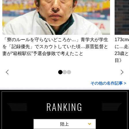
「寮のルールを守らないどころか…」青学大が学生
173
を「記録優先」でスカウトしていた頃…原晋監督と
に…走
妻が“箱根駅伝”予選会惨敗で考えたこと
23歳
目》
その他の名作記事 >
RANKING
陸上