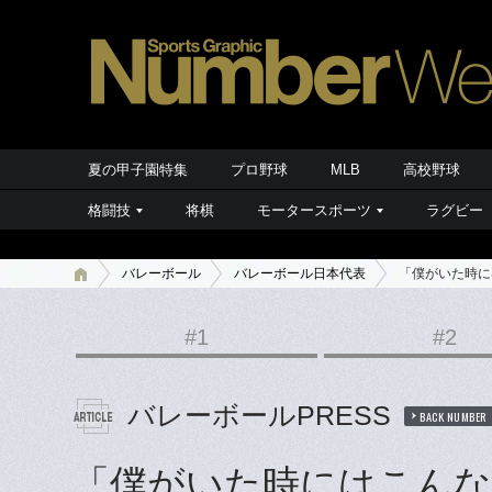
夏の甲子園特集
プロ野球
MLB
高校野球
格闘技
将棋
モータースポーツ
ラグビー
バレーボール
バレーボール日本代表
「僕がいた時に
#1
#2
バレーボールPRESS
BACK NUMBER
「僕がいた時にはこんな