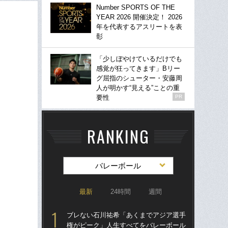
Number SPORTS OF THE
YEAR 2026 開催決定！ 2026
年を代表するアスリートを表
彰
「少しぼやけているだけでも
感覚が狂ってきます」Bリー
グ屈指のシューター・安藤周
人が明かす“見える”ことの重
要性
PR
RANKING
バレーボール
最新
24時間
週間
ブレない石川祐希「あくまでアジア選手
ブ
権がピーク」人生すべてをバレーボール
権