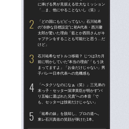
に捧げる男が見据える壮大なミッション
に
「…ま、他にやることないし（笑）」
「
「どの国にもビビってない」石川祐希
「
の“冷静な目標設定”に初A代表・西川馨
の“
太郎が驚いた理由「藍とか西田さんがキ
太
ャプテンをすることも可能だと思う…だ
ャ
けど」
け
石川祐希なぜトルコ移籍？ じつは3カ月
石川
前に明かしていた“本当の理由”「もう決
前に
まってますよ」「お金だけじゃない」男
ま
子バレー日本代表への危機感も
子
「ヘタクソなのになぁ（笑）」三兄弟の
「
末っ子・セッター深津英臣が明かす“パ
チバ
リ五輪に選ばれた兄貴”への本音「で
の
も、セッターは技術だけじゃない」
子
「祐希の妹」を脱却し、プロの道へ。
「
東レ石川真佑の笑顔が弾けた1本。
た
す」