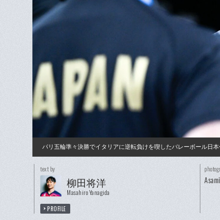
パリ五輪準々決勝でイタリアに逆転負けを喫したバレーボール日本
text by
photog
Asam
柳田将洋
Masahiro Yanagida
PROFILE