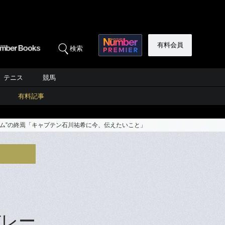
有料会員
検索
テニス
競馬
有料記事
ム”の終焉「キャプテン石川祐希に今、伝えたいこと」
バレー