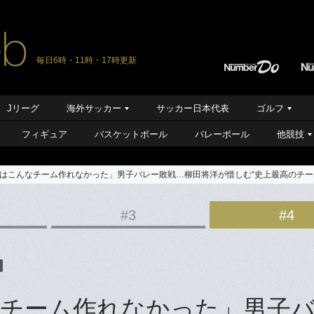
毎日6時・11時・17時更新
Jリーグ
海外サッカー
サッカー日本代表
ゴルフ
フィギュア
バスケットボール
バレーボール
他競技
はこんなチーム作れなかった」男子バレー敗戦…柳田将洋が惜しむ“史上最高のチー
#3
#4
チーム作れなかった」男子