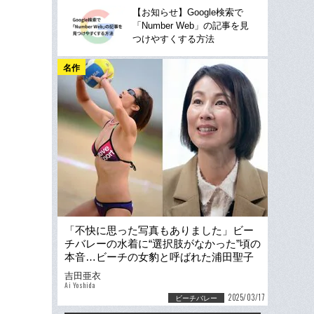
【お知らせ】Google検索で
「Number Web」の記事を見
つけやすくする方法
名作
「不快に思った写真もありました」ビー
チバレーの水着に“選択肢がなかった”頃の
本音…ビーチの女豹と呼ばれた浦田聖子
を救った「出産と部活指導」
吉田亜衣
Ai Yoshida
2025/03/17
ビーチバレー