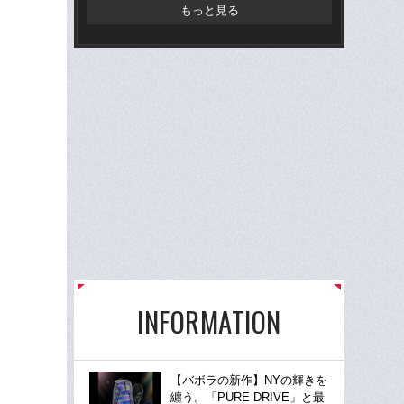
だ“
もっと見る
INFORMATION
【バボラの新作】NYの輝きを
纏う。「PURE DRIVE」と最