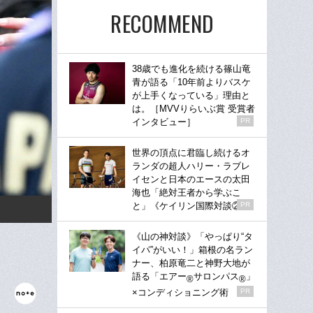
RECOMMEND
38歳でも進化を続ける篠山竜
青が語る「10年前よりバスケ
が上手くなっている」理由と
は。［MVVりらいぶ賞 受賞者
インタビュー］
PR
世界の頂点に君臨し続けるオ
ランダの超人ハリー・ラブレ
イセンと日本のエースの太田
海也「絶対王者から学ぶこ
と」《ケイリン国際対談②》
PR
《山の神対談》「やっぱり“タ
イパ”がいい！」箱根の名ラン
ナー、柏原竜二と神野大地が
語る「エアー
サロンパス
」
®
®
×コンディショニング術
PR