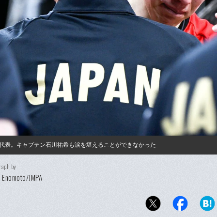
代表。キャプテン石川祐希も涙を堪えることができなかった
raph by
i Enomoto/JMPA